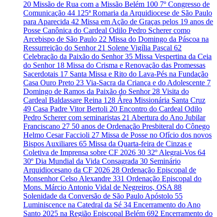
20
Missão de Rua com a Missão Belém
100
7º Congresso de
Comunicação
44
125ª Romaria da Arquidiocese de São Paulo
para Aparecida
42
Missa em Ação de Graças pelos 19 anos de
Posse Canônica do Cardeal Odilo Pedro Scherer como
Arcebispo de São Paulo
22
Missa do Domingo da Páscoa na
Ressurreição do Senhor
21
Solene Vigília Pascal
62
Celebração da Paixão do Senhor
35
Missa Vespertina da Ceia
do Senhor
18
Missa do Crisma e Renovação das Promessas
Sacerdotais
17
Santa Missa e Rito do Lava-Pés na Fundação
Casa Ouro Preto
23
Via-Sacra da Criança e do Adolescente
7
Domingo de Ramos da Paixão do Senhor
28
Visita do
Cardeal Baldassare Reina
128
Área Missionária Santa Cruz
49
Casa Padre Vitor Bertoli
20
Encontro do Cardeal Odilo
Pedro Scherer com seminaristas
21
Abertura do Ano Jubilar
Franciscano
27
50 anos de Ordenação Presbiteral do Cônego
Helmo Cesar Faccioli
27
Missa de Posse no Ofício dos novos
Bispos Auxiliares
65
Missa da Quarta-feira de Cinzas e
Coletiva de Imprensa sobre CF 2026
30
32º Alegrai-Vos
64
30º Dia Mundial da Vida Consagrada
30
Seminário
Arquidiocesano da CF 2026
28
Ordenação Episcopal de
Monsenhor Celso Alexandre
331
Ordenação Episcopal do
Mons. Márcio Antonio Vidal de Negreiros, OSA
88
Solenidade da Conversão de São Paulo Apóstolo
55
Luminiscence na Catedral da Sé
34
Encerramento do Ano
Santo 2025 na Região Episcopal Belém
692
Encerramento do