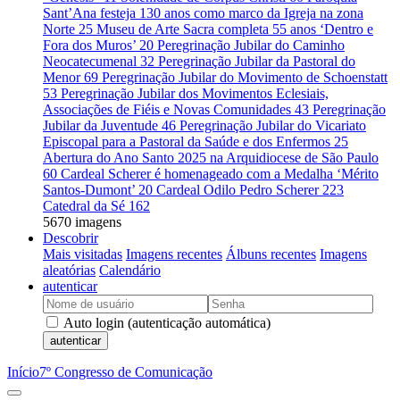
Sant’Ana festeja 130 anos como marco da Igreja na zona
Norte
25
Museu de Arte Sacra completa 55 anos ‘Dentro e
Fora dos Muros’
20
Peregrinação Jubilar do Caminho
Neocatecumenal
32
Peregrinação Jubilar da Pastoral do
Menor
69
Peregrinação Jubilar do Movimento de Schoenstatt
53
Peregrinação Jubilar dos Movimentos Eclesiais,
Associações de Fiéis e Novas Comunidades
43
Peregrinação
Jubilar da Juventude
46
Peregrinação Jubilar do Vicariato
Episcopal para a Pastoral da Saúde e dos Enfermos
25
Abertura do Ano Santo 2025 na Arquidiocese de São Paulo
60
Cardeal Scherer é homenageado com a Medalha ‘Mérito
Santos-Dumont’
20
Cardeal Odilo Pedro Scherer
223
Catedral da Sé
162
5670 imagens
Descobrir
Mais visitadas
Imagens recentes
Álbuns recentes
Imagens
aleatórias
Calendário
autenticar
Auto login (autenticação automática)
autenticar
Início
7º Congresso de Comunicação