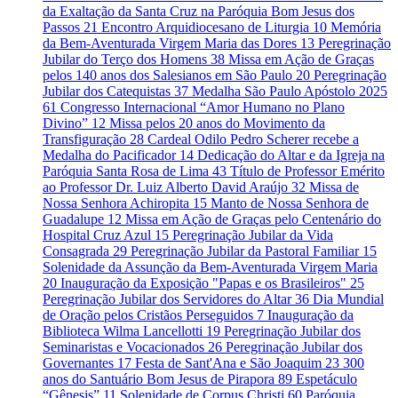
da Exaltação da Santa Cruz na Paróquia Bom Jesus dos
Passos
21
Encontro Arquidiocesano de Liturgia
10
Memória
da Bem-Aventurada Virgem Maria das Dores
13
Peregrinação
Jubilar do Terço dos Homens
38
Missa em Ação de Graças
pelos 140 anos dos Salesianos em São Paulo
20
Peregrinação
Jubilar dos Catequistas
37
Medalha São Paulo Apóstolo 2025
61
Congresso Internacional “Amor Humano no Plano
Divino”
12
Missa pelos 20 anos do Movimento da
Transfiguração
28
Cardeal Odilo Pedro Scherer recebe a
Medalha do Pacificador
14
Dedicação do Altar e da Igreja na
Paróquia Santa Rosa de Lima
43
Título de Professor Emérito
ao Professor Dr. Luiz Alberto David Araújo
32
Missa de
Nossa Senhora Achiropita
15
Manto de Nossa Senhora de
Guadalupe
12
Missa em Ação de Graças pelo Centenário do
Hospital Cruz Azul
15
Peregrinação Jubilar da Vida
Consagrada
29
Peregrinação Jubilar da Pastoral Familiar
15
Solenidade da Assunção da Bem-Aventurada Virgem Maria
20
Inauguração da Exposição "Papas e os Brasileiros"
25
Peregrinação Jubilar dos Servidores do Altar
36
Dia Mundial
de Oração pelos Cristãos Perseguidos
7
Inauguração da
Biblioteca Wilma Lancellotti
19
Peregrinação Jubilar dos
Seminaristas e Vocacionados
26
Peregrinação Jubilar dos
Governantes
17
Festa de Sant'Ana e São Joaquim
23
300
anos do Santuário Bom Jesus de Pirapora
89
Espetáculo
“Gênesis”
11
Solenidade de Corpus Christi
60
Paróquia