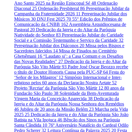
Ano Santo 2025 na Região Episcopal Sé
48
Ordenação
Diaconal
25
Ordenação Presbiteral
86
Peregrinação Jubilar da
Campanha da Fraternidade 2026
11
Peregrinação Jubilar dos
Músicos
30
DNJ Fest 2025
70
55° Edição dos Prêmios de
Comunicação da CNBB
162
Assembleia Arquidiocesana de
Pastoral
20
Dedicação da Igreja e do Altar da Paróquia
Natividade do Senhor
83
Peregrinação Jubilar do Caridade
Social e a Comissão Testemunho e Serviço da Caridade
32
Peregrinação Jubilar dos Diáconos
20
Missa pelos Bispos e
Sacerdotes falecidos
14
Missa de Finados no Cemitério
Ghetsêmani
16
“Laudato si’: a Casa Comum e os Desafios
das Novas Realidades"
27
Dedicação da Igreja e do Altar da
Paróquia São Vito Mártir
93
Padre José Oscar Beozzo recebe
o título de Doutor Honoris Causa pela PUC-SP
64
Festa do
‘Señor de los Milagros’
12
Simpósio Internacional e Inter-
religioso pelos 60 anos da Declaração Nostra Aetate
52
Projeto 'Recriar' da Paróquia São Vito Mártir
12
80 anos da
Fundação São Paulo
38
Solenidade da Bem-Aventurada
Virgem Maria da Conceição Aparecida
38
Dedicação da
Igreja e do Altar da Paróquia Nossa Senhora dos Remédios
46
Jubileu de 20 anos da Missão Belém
23
Marcha pela Vida
2025
25
Dedicação da Igreja e do Altar da Paróquia São João
Batista na Vila Ipojuca
46
Bênção dos Sinos na Paróquia
Santa Cândida
10
76º Aniversário Natalício do Cardeal Odilo
Pedro Scherer
32
Leitura Contínua da Palavra 2025
20
Festa