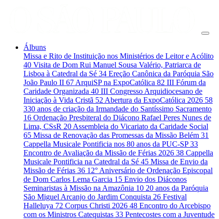
Álbuns
Missa e Rito de Instituição nos Ministérios de Leitor e Acólito
40
Visita de Dom Rui Manuel Sousa Valério, Patriarca de
Lisboa à Catedral da Sé
34
Ereção Canônica da Paróquia São
João Paulo II
67
ArquiSP na ExpoCatólica
82
III Fórum da
Caridade Organizada
40
III Congresso Arquidiocesano de
Iniciação à Vida Cristã
52
Abertura da ExpoCatólica 2026
58
330 anos de criação da Irmandade do Santíssimo Sacramento
16
Ordenação Presbiteral do Diácono Rafael Peres Nunes de
Lima, CSsR
20
Assembleia do Vicariato da Caridade Social
65
Missa de Renovação das Promessas da Missão Belém
31
Cappella Musicale Pontificia nos 80 anos da PUC-SP
33
Encontro de Avaliação da Missão de Férias 2026
38
Cappella
Musicale Pontificia na Catedral da Sé
45
Missa de Envio da
Missão de Férias
36
12° Aniversário de Ordenação Episcopal
de Dom Carlos Lema Garcia
15
Envio dos Diáconos
Seminaristas à Missão na Amazônia
10
20 anos da Paróquia
São Miguel Arcanjo do Jardim Conquista
26
Festival
Halleluya
72
Corpus Christi 2026
48
Encontro do Arcebispo
com os Ministros Catequistas
33
Pentecostes com a Juventude