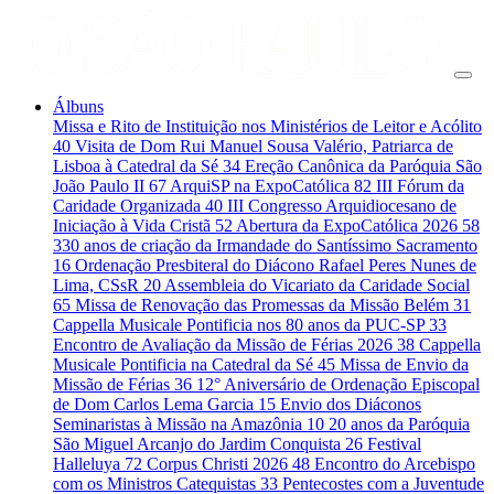
Álbuns
Missa e Rito de Instituição nos Ministérios de Leitor e Acólito
40
Visita de Dom Rui Manuel Sousa Valério, Patriarca de
Lisboa à Catedral da Sé
34
Ereção Canônica da Paróquia São
João Paulo II
67
ArquiSP na ExpoCatólica
82
III Fórum da
Caridade Organizada
40
III Congresso Arquidiocesano de
Iniciação à Vida Cristã
52
Abertura da ExpoCatólica 2026
58
330 anos de criação da Irmandade do Santíssimo Sacramento
16
Ordenação Presbiteral do Diácono Rafael Peres Nunes de
Lima, CSsR
20
Assembleia do Vicariato da Caridade Social
65
Missa de Renovação das Promessas da Missão Belém
31
Cappella Musicale Pontificia nos 80 anos da PUC-SP
33
Encontro de Avaliação da Missão de Férias 2026
38
Cappella
Musicale Pontificia na Catedral da Sé
45
Missa de Envio da
Missão de Férias
36
12° Aniversário de Ordenação Episcopal
de Dom Carlos Lema Garcia
15
Envio dos Diáconos
Seminaristas à Missão na Amazônia
10
20 anos da Paróquia
São Miguel Arcanjo do Jardim Conquista
26
Festival
Halleluya
72
Corpus Christi 2026
48
Encontro do Arcebispo
com os Ministros Catequistas
33
Pentecostes com a Juventude