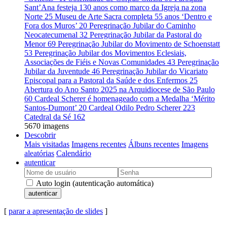
Sant’Ana festeja 130 anos como marco da Igreja na zona
Norte
25
Museu de Arte Sacra completa 55 anos ‘Dentro e
Fora dos Muros’
20
Peregrinação Jubilar do Caminho
Neocatecumenal
32
Peregrinação Jubilar da Pastoral do
Menor
69
Peregrinação Jubilar do Movimento de Schoenstatt
53
Peregrinação Jubilar dos Movimentos Eclesiais,
Associações de Fiéis e Novas Comunidades
43
Peregrinação
Jubilar da Juventude
46
Peregrinação Jubilar do Vicariato
Episcopal para a Pastoral da Saúde e dos Enfermos
25
Abertura do Ano Santo 2025 na Arquidiocese de São Paulo
60
Cardeal Scherer é homenageado com a Medalha ‘Mérito
Santos-Dumont’
20
Cardeal Odilo Pedro Scherer
223
Catedral da Sé
162
5670 imagens
Descobrir
Mais visitadas
Imagens recentes
Álbuns recentes
Imagens
aleatórias
Calendário
autenticar
Auto login (autenticação automática)
autenticar
[
parar a apresentação de slides
]