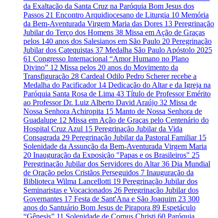
da Exaltação da Santa Cruz na Paróquia Bom Jesus dos
Passos
21
Encontro Arquidiocesano de Liturgia
10
Memória
da Bem-Aventurada Virgem Maria das Dores
13
Peregrinação
Jubilar do Terço dos Homens
38
Missa em Ação de Graças
pelos 140 anos dos Salesianos em São Paulo
20
Peregrinação
Jubilar dos Catequistas
37
Medalha São Paulo Apóstolo 2025
61
Congresso Internacional “Amor Humano no Plano
Divino”
12
Missa pelos 20 anos do Movimento da
Transfiguração
28
Cardeal Odilo Pedro Scherer recebe a
Medalha do Pacificador
14
Dedicação do Altar e da Igreja na
Paróquia Santa Rosa de Lima
43
Título de Professor Emérito
ao Professor Dr. Luiz Alberto David Araújo
32
Missa de
Nossa Senhora Achiropita
15
Manto de Nossa Senhora de
Guadalupe
12
Missa em Ação de Graças pelo Centenário do
Hospital Cruz Azul
15
Peregrinação Jubilar da Vida
Consagrada
29
Peregrinação Jubilar da Pastoral Familiar
15
Solenidade da Assunção da Bem-Aventurada Virgem Maria
20
Inauguração da Exposição "Papas e os Brasileiros"
25
Peregrinação Jubilar dos Servidores do Altar
36
Dia Mundial
de Oração pelos Cristãos Perseguidos
7
Inauguração da
Biblioteca Wilma Lancellotti
19
Peregrinação Jubilar dos
Seminaristas e Vocacionados
26
Peregrinação Jubilar dos
Governantes
17
Festa de Sant'Ana e São Joaquim
23
300
anos do Santuário Bom Jesus de Pirapora
89
Espetáculo
“Gênesis”
11
Solenidade de Corpus Christi
60
Paróquia