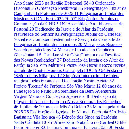
Ano Santo 2025 na Região Episcopal Sé
48
Ordenação
Diaconal
25
Ordenação Presbiteral
86
Peregrinação Jubilar da
Campanha da Fraternidade 2026
11
Peregrinação Jubilar dos
Músicos
30
DNJ Fest 2025
70
55° Edição dos Prêmios de
Comunicação da CNBB
162
Assembleia Arquidiocesana de
Pastoral
20
Dedicação da Igreja e do Altar da Paróquia
Natividade do Senhor
83
Peregrinação Jubilar do Caridade
Social e a Comissão Testemunho e Serviço da Caridade
32
Peregrinação Jubilar dos Diáconos
20
Missa pelos Bispos e
Sacerdotes falecidos
14
Missa de Finados no Cemitério
Ghetsêmani
16
“Laudato si’: a Casa Comum e os Desafios
das Novas Realidades"
27
Dedicação da Igreja e do Altar da
Paróquia São Vito Mártir
93
Padre José Oscar Beozzo recebe
o título de Doutor Honoris Causa pela PUC-SP
64
Festa do
‘Señor de los Milagros’
12
Simpósio Internacional e Inter-
religioso pelos 60 anos da Declaração Nostra Aetate
52
Projeto 'Recriar' da Paróquia São Vito Mártir
12
80 anos da
Fundação São Paulo
38
Solenidade da Bem-Aventurada
Virgem Maria da Conceição Aparecida
38
Dedicação da
Igreja e do Altar da Paróquia Nossa Senhora dos Remédios
46
Jubileu de 20 anos da Missão Belém
23
Marcha pela Vida
2025
25
Dedicação da Igreja e do Altar da Paróquia São João
Batista na Vila Ipojuca
46
Bênção dos Sinos na Paróquia
Santa Cândida
10
76º Aniversário Natalício do Cardeal Odilo
Pedro Scherer
32
Leitura Contínua da Palavra 2025
20
Festa