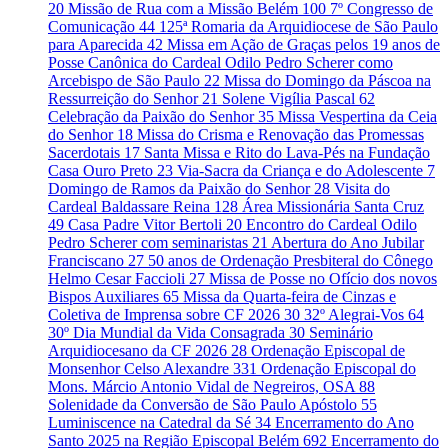
20
Missão de Rua com a Missão Belém
100
7º Congresso de
Comunicação
44
125ª Romaria da Arquidiocese de São Paulo
para Aparecida
42
Missa em Ação de Graças pelos 19 anos de
Posse Canônica do Cardeal Odilo Pedro Scherer como
Arcebispo de São Paulo
22
Missa do Domingo da Páscoa na
Ressurreição do Senhor
21
Solene Vigília Pascal
62
Celebração da Paixão do Senhor
35
Missa Vespertina da Ceia
do Senhor
18
Missa do Crisma e Renovação das Promessas
Sacerdotais
17
Santa Missa e Rito do Lava-Pés na Fundação
Casa Ouro Preto
23
Via-Sacra da Criança e do Adolescente
7
Domingo de Ramos da Paixão do Senhor
28
Visita do
Cardeal Baldassare Reina
128
Área Missionária Santa Cruz
49
Casa Padre Vitor Bertoli
20
Encontro do Cardeal Odilo
Pedro Scherer com seminaristas
21
Abertura do Ano Jubilar
Franciscano
27
50 anos de Ordenação Presbiteral do Cônego
Helmo Cesar Faccioli
27
Missa de Posse no Ofício dos novos
Bispos Auxiliares
65
Missa da Quarta-feira de Cinzas e
Coletiva de Imprensa sobre CF 2026
30
32º Alegrai-Vos
64
30º Dia Mundial da Vida Consagrada
30
Seminário
Arquidiocesano da CF 2026
28
Ordenação Episcopal de
Monsenhor Celso Alexandre
331
Ordenação Episcopal do
Mons. Márcio Antonio Vidal de Negreiros, OSA
88
Solenidade da Conversão de São Paulo Apóstolo
55
Luminiscence na Catedral da Sé
34
Encerramento do Ano
Santo 2025 na Região Episcopal Belém
692
Encerramento do