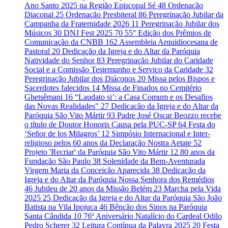
Ano Santo 2025 na Região Episcopal Sé
48
Ordenação
Diaconal
25
Ordenação Presbiteral
86
Peregrinação Jubilar da
Campanha da Fraternidade 2026
11
Peregrinação Jubilar dos
Músicos
30
DNJ Fest 2025
70
55° Edição dos Prêmios de
Comunicação da CNBB
162
Assembleia Arquidiocesana de
Pastoral
20
Dedicação da Igreja e do Altar da Paróquia
Natividade do Senhor
83
Peregrinação Jubilar do Caridade
Social e a Comissão Testemunho e Serviço da Caridade
32
Peregrinação Jubilar dos Diáconos
20
Missa pelos Bispos e
Sacerdotes falecidos
14
Missa de Finados no Cemitério
Ghetsêmani
16
“Laudato si’: a Casa Comum e os Desafios
das Novas Realidades"
27
Dedicação da Igreja e do Altar da
Paróquia São Vito Mártir
93
Padre José Oscar Beozzo recebe
o título de Doutor Honoris Causa pela PUC-SP
64
Festa do
‘Señor de los Milagros’
12
Simpósio Internacional e Inter-
religioso pelos 60 anos da Declaração Nostra Aetate
52
Projeto 'Recriar' da Paróquia São Vito Mártir
12
80 anos da
Fundação São Paulo
38
Solenidade da Bem-Aventurada
Virgem Maria da Conceição Aparecida
38
Dedicação da
Igreja e do Altar da Paróquia Nossa Senhora dos Remédios
46
Jubileu de 20 anos da Missão Belém
23
Marcha pela Vida
2025
25
Dedicação da Igreja e do Altar da Paróquia São João
Batista na Vila Ipojuca
46
Bênção dos Sinos na Paróquia
Santa Cândida
10
76º Aniversário Natalício do Cardeal Odilo
Pedro Scherer
32
Leitura Contínua da Palavra 2025
20
Festa