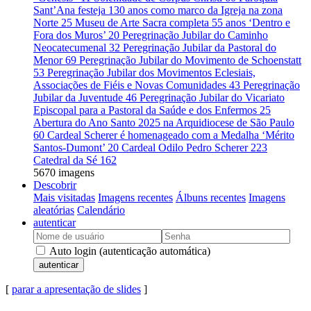
Sant’Ana festeja 130 anos como marco da Igreja na zona
Norte
25
Museu de Arte Sacra completa 55 anos ‘Dentro e
Fora dos Muros’
20
Peregrinação Jubilar do Caminho
Neocatecumenal
32
Peregrinação Jubilar da Pastoral do
Menor
69
Peregrinação Jubilar do Movimento de Schoenstatt
53
Peregrinação Jubilar dos Movimentos Eclesiais,
Associações de Fiéis e Novas Comunidades
43
Peregrinação
Jubilar da Juventude
46
Peregrinação Jubilar do Vicariato
Episcopal para a Pastoral da Saúde e dos Enfermos
25
Abertura do Ano Santo 2025 na Arquidiocese de São Paulo
60
Cardeal Scherer é homenageado com a Medalha ‘Mérito
Santos-Dumont’
20
Cardeal Odilo Pedro Scherer
223
Catedral da Sé
162
5670 imagens
Descobrir
Mais visitadas
Imagens recentes
Álbuns recentes
Imagens
aleatórias
Calendário
autenticar
Auto login (autenticação automática)
autenticar
[
parar a apresentação de slides
]