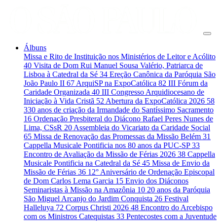
Álbuns
Missa e Rito de Instituição nos Ministérios de Leitor e Acólito
40
Visita de Dom Rui Manuel Sousa Valério, Patriarca de
Lisboa à Catedral da Sé
34
Ereção Canônica da Paróquia São
João Paulo II
67
ArquiSP na ExpoCatólica
82
III Fórum da
Caridade Organizada
40
III Congresso Arquidiocesano de
Iniciação à Vida Cristã
52
Abertura da ExpoCatólica 2026
58
330 anos de criação da Irmandade do Santíssimo Sacramento
16
Ordenação Presbiteral do Diácono Rafael Peres Nunes de
Lima, CSsR
20
Assembleia do Vicariato da Caridade Social
65
Missa de Renovação das Promessas da Missão Belém
31
Cappella Musicale Pontificia nos 80 anos da PUC-SP
33
Encontro de Avaliação da Missão de Férias 2026
38
Cappella
Musicale Pontificia na Catedral da Sé
45
Missa de Envio da
Missão de Férias
36
12° Aniversário de Ordenação Episcopal
de Dom Carlos Lema Garcia
15
Envio dos Diáconos
Seminaristas à Missão na Amazônia
10
20 anos da Paróquia
São Miguel Arcanjo do Jardim Conquista
26
Festival
Halleluya
72
Corpus Christi 2026
48
Encontro do Arcebispo
com os Ministros Catequistas
33
Pentecostes com a Juventude