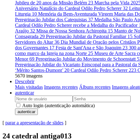
Jubileu de 20 anos da Missão Belém
23
Marcha pela Vida 202
Aniversário Natalício do Cardeal Odilo Pedro Scherer
32
Leitu
Liturgia
10
Memória da Bem-Aventurada Virgem Maria das D
Peregrinação Jubilar dos Catequistas
37
Medalha São Paulo Ap
Cardeal Odilo Pedro Scherer recebe a Medalha do Pacificador
Araújo
32
Missa de Nossa Senhora Achiropita
15
Manto de No
Consagrada
29
Peregrinação Jubilar da Pastoral Familiar
15
So
Servidores do Altar
36
Dia Mundial de Oração pelos Cristãos 
dos Governantes
17
Festa de Sant'Ana e São Joaquim
23
300 a
como marco da Igreja na zona Norte
25
Museu de Arte Sacra c
Menor
69
Peregrinação Jubilar do Movimento de Schoenstatt
5
Peregrinação Jubilar do Vicariato Episcopal para a Pastoral d
‘Mérito Santos-Dumont’
20
Cardeal Odilo Pedro Scherer
223
C
5670 imagens
Descobrir
Mais visitadas
Imagens recentes
Álbuns recentes
Imagens aleat
autenticar
Auto login (autenticação automática)
autenticar
[
parar a apresentação de slides
]
24 catedral antiga013