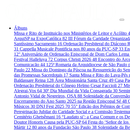
Álbuns
Missa e Rito de Instituição nos Ministérios de Leitor e Acólito
ArquiSP na ExpoCatólica
82
III Fórum da Caridade Organiza
Santíssimo Sacramento
16
Ordenação Presbiteral do Diácono 
31
Cappella Musicale Pontificia nos 80 anos da PUC-SP
33
En
12° Aniversário de Ordenação Episcopal de Dom Carlos Lema
Festival Halleluya
72
Corpus Christi 2026
48
Encontro do Arce
Comunicação
44
125ª Romaria da Arquidiocese de São Paulo 
Paulo
22
Missa do Domingo da Páscoa na Ressurreição do Se
das Promessas Sacerdotais
17
Santa Missa e Rito do Lava-Pés
Baldassare Reina
128
Área Missionária Santa Cruz
49
Casa Pad
Ordenação Presbiteral do Cônego Helmo Cesar Faccioli
27
Mis
Alegrai-Vos
64
30º Dia Mundial da Vida Consagrada
30
Semin
Antonio Vidal de Negreiros, OSA
88
Solenidade da Conversão
Encerramento do Ano Santo 2025 na Região Episcopal Sé
48
Músicos
30
DNJ Fest 2025
70
55° Edição dos Prêmios de C
Peregrinação Jubilar do Caridade Social e a Comissão Testem
Cemitério Ghetsêmani
16
“Laudato si’: a Casa Comum e os De
Doutor Honoris Causa pela PUC-SP
64
Festa do ‘Señor de los
Mártir
12
80 anos da Fundação São Paulo
38
Solenidade da B