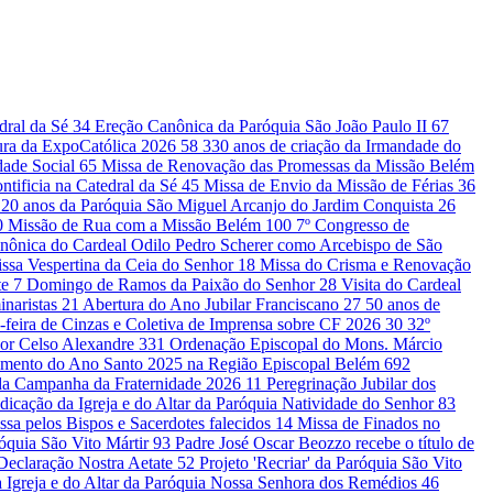
edral da Sé
34
Ereção Canônica da Paróquia São João Paulo II
67
ura da ExpoCatólica 2026
58
330 anos de criação da Irmandade do
dade Social
65
Missa de Renovação das Promessas da Missão Belém
ntificia na Catedral da Sé
45
Missa de Envio da Missão de Férias
36
20 anos da Paróquia São Miguel Arcanjo do Jardim Conquista
26
0
Missão de Rua com a Missão Belém
100
7º Congresso de
nônica do Cardeal Odilo Pedro Scherer como Arcebispo de São
ssa Vespertina da Ceia do Senhor
18
Missa do Crisma e Renovação
te
7
Domingo de Ramos da Paixão do Senhor
28
Visita do Cardeal
inaristas
21
Abertura do Ano Jubilar Franciscano
27
50 anos de
-feira de Cinzas e Coletiva de Imprensa sobre CF 2026
30
32º
or Celso Alexandre
331
Ordenação Episcopal do Mons. Márcio
amento do Ano Santo 2025 na Região Episcopal Belém
692
 da Campanha da Fraternidade 2026
11
Peregrinação Jubilar dos
dicação da Igreja e do Altar da Paróquia Natividade do Senhor
83
ssa pelos Bispos e Sacerdotes falecidos
14
Missa de Finados no
róquia São Vito Mártir
93
Padre José Oscar Beozzo recebe o título de
a Declaração Nostra Aetate
52
Projeto 'Recriar' da Paróquia São Vito
 Igreja e do Altar da Paróquia Nossa Senhora dos Remédios
46