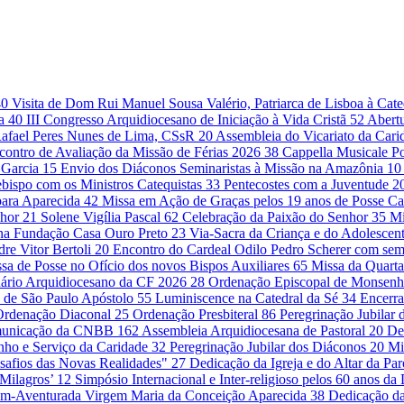
40
Visita de Dom Rui Manuel Sousa Valério, Patriarca de Lisboa à Cat
da
40
III Congresso Arquidiocesano de Iniciação à Vida Cristã
52
Abert
Rafael Peres Nunes de Lima, CSsR
20
Assembleia do Vicariato da Cari
contro de Avaliação da Missão de Férias 2026
38
Cappella Musicale Po
 Garcia
15
Envio dos Diáconos Seminaristas à Missão na Amazônia
10
bispo com os Ministros Catequistas
33
Pentecostes com a Juventude
2
para Aparecida
42
Missa em Ação de Graças pelos 19 anos de Posse Ca
nhor
21
Solene Vigília Pascal
62
Celebração da Paixão do Senhor
35
Mi
 na Fundação Casa Ouro Preto
23
Via-Sacra da Criança e do Adolescen
re Vitor Bertoli
20
Encontro do Cardeal Odilo Pedro Scherer com sem
sa de Posse no Ofício dos novos Bispos Auxiliares
65
Missa da Quarta
ário Arquidiocesano da CF 2026
28
Ordenação Episcopal de Monsenh
 de São Paulo Apóstolo
55
Luminiscence na Catedral da Sé
34
Encerr
Ordenação Diaconal
25
Ordenação Presbiteral
86
Peregrinação Jubilar
omunicação da CNBB
162
Assembleia Arquidiocesana de Pastoral
20
De
unho e Serviço da Caridade
32
Peregrinação Jubilar dos Diáconos
20
Mi
safios das Novas Realidades"
27
Dedicação da Igreja e do Altar da Pa
 Milagros’
12
Simpósio Internacional e Inter-religioso pelos 60 anos d
em-Aventurada Virgem Maria da Conceição Aparecida
38
Dedicação da