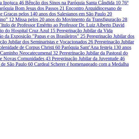
la Ipojuca
46
Bênção dos Sinos na Paróquia Santa Cândida
10
76º
Paróquia Bom Jesus dos Passos
21
Encontro Arquidiocesano de
e Graças pelos 140 anos dos Salesianos em São Paulo
20
vino”
12
Missa pelos 20 anos do Movimento da Transfiguração
28
Título de Professor Emérito ao Professor Dr. Luiz Alberto David
io do Hospital Cruz Azul
15
Peregrinação Jubilar da Vida
o da Exposição "Papas e os Brasileiros"
25
Peregrinação Jubilar dos
ção Jubilar dos Seminaristas e Vocacionados
26
Peregrinação Jubilar
olenidade de Corpus Christi
60
Paróquia Sant’Ana festeja 130 anos
do Caminho Neocatecumenal
32
Peregrinação Jubilar da Pastoral do
is e Novas Comunidades
43
Peregrinação Jubilar da Juventude
46
e de São Paulo
60
Cardeal Scherer é homenageado com a Medalha