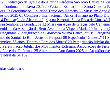
5
25
Dedicação da Igreja e do Altar da Paróquia São João Batista na Vi
ra Contínua da Palavra 2025
20
Festa da Exaltação da Santa Cruz na 
ores
13
Peregrinação Jubilar do Terço dos Homens
38
Missa em Ação d
óstolo 2025
61
Congresso Internacional “Amor Humano no Plano Di
14
Dedicação do Altar e da Igreja na Paróquia Santa Rosa de Lima
43
ssa Senhora de Guadalupe
12
Missa em Ação de Graças pelo Centenár
lenidade da Assunção da Bem-Aventurada Virgem Maria
20
Inauguraçã
Perseguidos
7
Inauguração da Biblioteca Wilma Lancellotti
19
Peregrina
nos do Santuário Bom Jesus de Pirapora
89
Espetáculo “Gênesis”
11
S
ompleta 55 anos ‘Dentro e Fora dos Muros’
20
Peregrinação Jubilar 
3
Peregrinação Jubilar dos Movimentos Eclesiais, Associações de Fié
a Saúde e dos Enfermos
25
Abertura do Ano Santo 2025 na Arquidioces
atedral da Sé
162
órias
Calendário