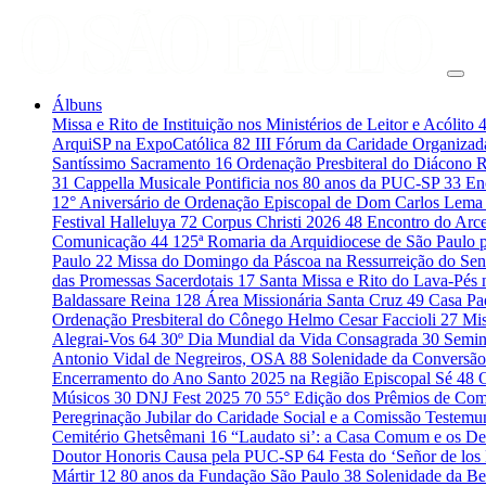
Álbuns
Missa e Rito de Instituição nos Ministérios de Leitor e Acólito
ArquiSP na ExpoCatólica
82
III Fórum da Caridade Organiza
Santíssimo Sacramento
16
Ordenação Presbiteral do Diácono 
31
Cappella Musicale Pontificia nos 80 anos da PUC-SP
33
En
12° Aniversário de Ordenação Episcopal de Dom Carlos Lema
Festival Halleluya
72
Corpus Christi 2026
48
Encontro do Arce
Comunicação
44
125ª Romaria da Arquidiocese de São Paulo 
Paulo
22
Missa do Domingo da Páscoa na Ressurreição do Se
das Promessas Sacerdotais
17
Santa Missa e Rito do Lava-Pés
Baldassare Reina
128
Área Missionária Santa Cruz
49
Casa Pad
Ordenação Presbiteral do Cônego Helmo Cesar Faccioli
27
Mis
Alegrai-Vos
64
30º Dia Mundial da Vida Consagrada
30
Semin
Antonio Vidal de Negreiros, OSA
88
Solenidade da Conversão
Encerramento do Ano Santo 2025 na Região Episcopal Sé
48
Músicos
30
DNJ Fest 2025
70
55° Edição dos Prêmios de C
Peregrinação Jubilar do Caridade Social e a Comissão Testem
Cemitério Ghetsêmani
16
“Laudato si’: a Casa Comum e os De
Doutor Honoris Causa pela PUC-SP
64
Festa do ‘Señor de los
Mártir
12
80 anos da Fundação São Paulo
38
Solenidade da B