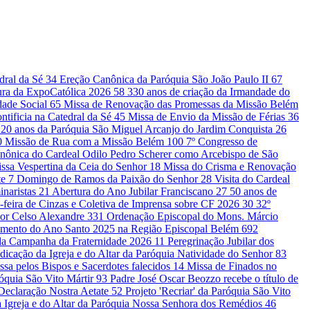
edral da Sé
34
Ereção Canônica da Paróquia São João Paulo II
67
ura da ExpoCatólica 2026
58
330 anos de criação da Irmandade do
dade Social
65
Missa de Renovação das Promessas da Missão Belém
ntificia na Catedral da Sé
45
Missa de Envio da Missão de Férias
36
20 anos da Paróquia São Miguel Arcanjo do Jardim Conquista
26
0
Missão de Rua com a Missão Belém
100
7º Congresso de
nônica do Cardeal Odilo Pedro Scherer como Arcebispo de São
ssa Vespertina da Ceia do Senhor
18
Missa do Crisma e Renovação
te
7
Domingo de Ramos da Paixão do Senhor
28
Visita do Cardeal
inaristas
21
Abertura do Ano Jubilar Franciscano
27
50 anos de
-feira de Cinzas e Coletiva de Imprensa sobre CF 2026
30
32º
or Celso Alexandre
331
Ordenação Episcopal do Mons. Márcio
amento do Ano Santo 2025 na Região Episcopal Belém
692
 da Campanha da Fraternidade 2026
11
Peregrinação Jubilar dos
dicação da Igreja e do Altar da Paróquia Natividade do Senhor
83
ssa pelos Bispos e Sacerdotes falecidos
14
Missa de Finados no
róquia São Vito Mártir
93
Padre José Oscar Beozzo recebe o título de
a Declaração Nostra Aetate
52
Projeto 'Recriar' da Paróquia São Vito
 Igreja e do Altar da Paróquia Nossa Senhora dos Remédios
46