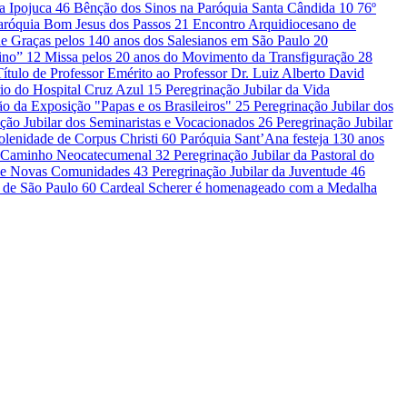
la Ipojuca
46
Bênção dos Sinos na Paróquia Santa Cândida
10
76º
Paróquia Bom Jesus dos Passos
21
Encontro Arquidiocesano de
e Graças pelos 140 anos dos Salesianos em São Paulo
20
vino”
12
Missa pelos 20 anos do Movimento da Transfiguração
28
Título de Professor Emérito ao Professor Dr. Luiz Alberto David
io do Hospital Cruz Azul
15
Peregrinação Jubilar da Vida
o da Exposição "Papas e os Brasileiros"
25
Peregrinação Jubilar dos
ção Jubilar dos Seminaristas e Vocacionados
26
Peregrinação Jubilar
olenidade de Corpus Christi
60
Paróquia Sant’Ana festeja 130 anos
do Caminho Neocatecumenal
32
Peregrinação Jubilar da Pastoral do
is e Novas Comunidades
43
Peregrinação Jubilar da Juventude
46
e de São Paulo
60
Cardeal Scherer é homenageado com a Medalha