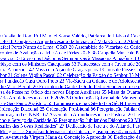
40
Visita de Dom Rui Manuel Sousa Valério, Patriarca de Lisboa à Cat
da
40
III Congresso Arquidiocesano de Iniciação à Vida Cristã
52
Abert
Rafael Peres Nunes de Lima, CSsR
20
Assembleia do Vicariato da Cari
contro de Avaliação da Missão de Férias 2026
38
Cappella Musicale Po
 Garcia
15
Envio dos Diáconos Seminaristas à Missão na Amazônia
10
bispo com os Ministros Catequistas
33
Pentecostes com a Juventude
2
para Aparecida
42
Missa em Ação de Graças pelos 19 anos de Posse Ca
nhor
21
Solene Vigília Pascal
62
Celebração da Paixão do Senhor
35
Mi
 na Fundação Casa Ouro Preto
23
Via-Sacra da Criança e do Adolescen
re Vitor Bertoli
20
Encontro do Cardeal Odilo Pedro Scherer com sem
sa de Posse no Ofício dos novos Bispos Auxiliares
65
Missa da Quarta
ário Arquidiocesano da CF 2026
28
Ordenação Episcopal de Monsenh
 de São Paulo Apóstolo
55
Luminiscence na Catedral da Sé
34
Encerr
Ordenação Diaconal
25
Ordenação Presbiteral
86
Peregrinação Jubilar
omunicação da CNBB
162
Assembleia Arquidiocesana de Pastoral
20
De
unho e Serviço da Caridade
32
Peregrinação Jubilar dos Diáconos
20
Mi
safios das Novas Realidades"
27
Dedicação da Igreja e do Altar da Pa
 Milagros’
12
Simpósio Internacional e Inter-religioso pelos 60 anos d
em-Aventurada Virgem Maria da Conceição Aparecida
38
Dedicação da