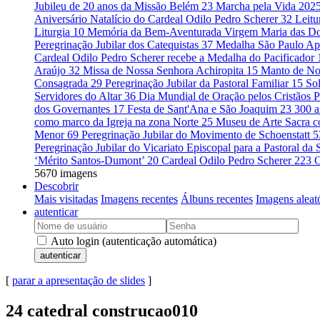
Jubileu de 20 anos da Missão Belém
23
Marcha pela Vida 202
Aniversário Natalício do Cardeal Odilo Pedro Scherer
32
Leitu
Liturgia
10
Memória da Bem-Aventurada Virgem Maria das D
Peregrinação Jubilar dos Catequistas
37
Medalha São Paulo Ap
Cardeal Odilo Pedro Scherer recebe a Medalha do Pacificador
Araújo
32
Missa de Nossa Senhora Achiropita
15
Manto de No
Consagrada
29
Peregrinação Jubilar da Pastoral Familiar
15
So
Servidores do Altar
36
Dia Mundial de Oração pelos Cristãos 
dos Governantes
17
Festa de Sant'Ana e São Joaquim
23
300 a
como marco da Igreja na zona Norte
25
Museu de Arte Sacra c
Menor
69
Peregrinação Jubilar do Movimento de Schoenstatt
5
Peregrinação Jubilar do Vicariato Episcopal para a Pastoral d
‘Mérito Santos-Dumont’
20
Cardeal Odilo Pedro Scherer
223
C
5670 imagens
Descobrir
Mais visitadas
Imagens recentes
Álbuns recentes
Imagens aleat
autenticar
Auto login (autenticação automática)
autenticar
[
parar a apresentação de slides
]
24 catedral construcao010