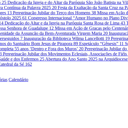
5
25
Dedicação da Igreja e do Altar da Paróquia São João Batista na Vi
ra Contínua da Palavra 2025
20
Festa da Exaltação da Santa Cruz na 
ores
13
Peregrinação Jubilar do Terço dos Homens
38
Missa em Ação d
óstolo 2025
61
Congresso Internacional “Amor Humano no Plano Di
14
Dedicação do Altar e da Igreja na Paróquia Santa Rosa de Lima
43
ssa Senhora de Guadalupe
12
Missa em Ação de Graças pelo Centenár
lenidade da Assunção da Bem-Aventurada Virgem Maria
20
Inauguraçã
Perseguidos
7
Inauguração da Biblioteca Wilma Lancellotti
19
Peregrina
nos do Santuário Bom Jesus de Pirapora
89
Espetáculo “Gênesis”
11
S
ompleta 55 anos ‘Dentro e Fora dos Muros’
20
Peregrinação Jubilar 
3
Peregrinação Jubilar dos Movimentos Eclesiais, Associações de Fié
a Saúde e dos Enfermos
25
Abertura do Ano Santo 2025 na Arquidioces
atedral da Sé
162
órias
Calendário