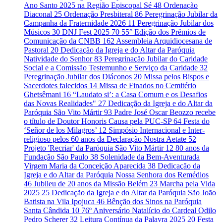
Ano Santo 2025 na Região Episcopal Sé
48
Ordenação
Diaconal
25
Ordenação Presbiteral
86
Peregrinação Jubilar da
Campanha da Fraternidade 2026
11
Peregrinação Jubilar dos
Músicos
30
DNJ Fest 2025
70
55° Edição dos Prêmios de
Comunicação da CNBB
162
Assembleia Arquidiocesana de
Pastoral
20
Dedicação da Igreja e do Altar da Paróquia
Natividade do Senhor
83
Peregrinação Jubilar do Caridade
Social e a Comissão Testemunho e Serviço da Caridade
32
Peregrinação Jubilar dos Diáconos
20
Missa pelos Bispos e
Sacerdotes falecidos
14
Missa de Finados no Cemitério
Ghetsêmani
16
“Laudato si’: a Casa Comum e os Desafios
das Novas Realidades"
27
Dedicação da Igreja e do Altar da
Paróquia São Vito Mártir
93
Padre José Oscar Beozzo recebe
o título de Doutor Honoris Causa pela PUC-SP
64
Festa do
‘Señor de los Milagros’
12
Simpósio Internacional e Inter-
religioso pelos 60 anos da Declaração Nostra Aetate
52
Projeto 'Recriar' da Paróquia São Vito Mártir
12
80 anos da
Fundação São Paulo
38
Solenidade da Bem-Aventurada
Virgem Maria da Conceição Aparecida
38
Dedicação da
Igreja e do Altar da Paróquia Nossa Senhora dos Remédios
46
Jubileu de 20 anos da Missão Belém
23
Marcha pela Vida
2025
25
Dedicação da Igreja e do Altar da Paróquia São João
Batista na Vila Ipojuca
46
Bênção dos Sinos na Paróquia
Santa Cândida
10
76º Aniversário Natalício do Cardeal Odilo
Pedro Scherer
32
Leitura Contínua da Palavra 2025
20
Festa