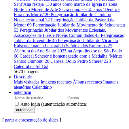
Sant’Ana festeja 130 anos como marco da Igreja na zona
Norte
25
Museu de Arte Sacra completa 55 anos ‘Dentro e
Fora dos Muros’
20
Peregrinação Jubilar do Caminho
Neocatecumenal
32
Peregrinação Jubilar da Pastoral do
Menor
69
Peregrinação Jubilar do Movimento de Schoenstatt
53
Peregrinação Jubilar dos Movimentos Eclesiais,
Associações de Fiéis e Novas Comunidades
43
Peregrinação
Jubilar da Juventude
46
Peregrinação Jubilar do Vicariato
Episcopal para a Pastoral da Saúde e dos Enfermos
25
Abertura do Ano Santo 2025 na Arquidiocese de São Paulo
60
Cardeal Scherer é homenageado com a Medalha ‘Mérito
Santos-Dumont’
20
Cardeal Odilo Pedro Scherer
223
Catedral da Sé
162
5670 imagens
Descobrir
Mais visitadas
Imagens recentes
Álbuns recentes
Imagens
aleatórias
Calendário
autenticar
Auto login (autenticação automática)
autenticar
[
parar a apresentação de slides
]