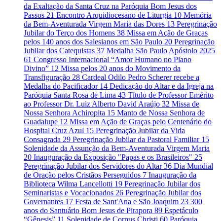
da Exaltação da Santa Cruz na Paróquia Bom Jesus dos
Passos
21
Encontro Arquidiocesano de Liturgia
10
Memória
da Bem-Aventurada Virgem Maria das Dores
13
Peregrinação
Jubilar do Terço dos Homens
38
Missa em Ação de Graças
pelos 140 anos dos Salesianos em São Paulo
20
Peregrinação
Jubilar dos Catequistas
37
Medalha São Paulo Apóstolo 2025
61
Congresso Internacional “Amor Humano no Plano
Divino”
12
Missa pelos 20 anos do Movimento da
Transfiguração
28
Cardeal Odilo Pedro Scherer recebe a
Medalha do Pacificador
14
Dedicação do Altar e da Igreja na
Paróquia Santa Rosa de Lima
43
Título de Professor Emérito
ao Professor Dr. Luiz Alberto David Araújo
32
Missa de
Nossa Senhora Achiropita
15
Manto de Nossa Senhora de
Guadalupe
12
Missa em Ação de Graças pelo Centenário do
Hospital Cruz Azul
15
Peregrinação Jubilar da Vida
Consagrada
29
Peregrinação Jubilar da Pastoral Familiar
15
Solenidade da Assunção da Bem-Aventurada Virgem Maria
20
Inauguração da Exposição "Papas e os Brasileiros"
25
Peregrinação Jubilar dos Servidores do Altar
36
Dia Mundial
de Oração pelos Cristãos Perseguidos
7
Inauguração da
Biblioteca Wilma Lancellotti
19
Peregrinação Jubilar dos
Seminaristas e Vocacionados
26
Peregrinação Jubilar dos
Governantes
17
Festa de Sant'Ana e São Joaquim
23
300
anos do Santuário Bom Jesus de Pirapora
89
Espetáculo
“Gênesis”
11
Solenidade de Corpus Christi
60
Paróquia