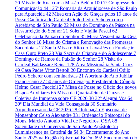
20
Missão de Rua com a Missão Belém
100
7º Congresso de
Comunicação
44
125ª Romaria da Arquidiocese de São Paulo
para Aparecida
42
Missa em Ação de Graças pelos 19 anos de
Posse Canônica do Cardeal Odilo Pedro Scherer como
Arcebispo de São Paulo
22
Missa do Domingo da Páscoa na
Ressurreição do Senhor
21
Solene Vigília Pascal
62
Celebração da Paixão do Senhor
35
Missa Vespertina da Ceia
do Senhor
18
Missa do Crisma e Renovação das Promessas
Sacerdotais
17
Santa Missa e Rito do Lava-Pés na Fundação
Casa Ouro Preto
23
Via-Sacra da Criança e do Adolescente
7
Domingo de Ramos da Paixão do Senhor
28
Visita do
Cardeal Baldassare Reina
128
Área Missionária Santa Cruz
49
Casa Padre Vitor Bertoli
20
Encontro do Cardeal Odilo
Pedro Scherer com seminaristas
21
Abertura do Ano Jubilar
Franciscano
27
50 anos de Ordenação Presbiteral do Cônego
Helmo Cesar Faccioli
27
Missa de Posse no Ofício dos novos
Bispos Auxiliares
65
Missa da Quarta-feira de Cinzas e
Coletiva de Imprensa sobre CF 2026
30
32º Alegrai-Vos
64
30º Dia Mundial da Vida Consagrada
30
Seminário
Arquidiocesano da CF 2026
28
Ordenação Episcopal de
Monsenhor Celso Alexandre
331
Ordenação Episcopal do
Mons. Márcio Antonio Vidal de Negreiros, OSA
88
Solenidade da Conversão de São Paulo Apóstolo
55
Luminiscence na Catedral da Sé
34
Encerramento do Ano
Santo 2025 na Região Episcopal Belém
692
Encerramento do