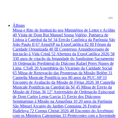
Álbuns
Missa e Rito de Instituição nos Ministérios de Leitor e Acólito
40
Visita de Dom Rui Manuel Sousa Valério, Patriarca de
Lisboa à Catedral da Sé
34
Ereção Canônica da Paróquia São
João Paulo II
67
ArquiSP na ExpoCatólica
82
III Fórum da
Caridade Organizada
40
III Congresso Arquidiocesano de
Iniciação à Vida Cristã
52
Abertura da ExpoCatólica 2026
58
330 anos de criação da Irmandade do Santíssimo Sacramento
16
Ordenação Presbiteral do Diácono Rafael Peres Nunes de
Lima, CSsR
20
Assembleia do Vicariato da Caridade Social
65
Missa de Renovação das Promessas da Missão Belém
31
Cappella Musicale Pontificia nos 80 anos da PUC-SP
33
Encontro de Avaliação da Missão de Férias 2026
38
Cappella
Musicale Pontificia na Catedral da Sé
45
Missa de Envio da
Missão de Férias
36
12° Aniversário de Ordenação Episcopal
de Dom Carlos Lema Garcia
15
Envio dos Diáconos
Seminaristas à Missão na Amazônia
10
20 anos da Paróquia
São Miguel Arcanjo do Jardim Conquista
26
Festival
Halleluya
72
Corpus Christi 2026
48
Encontro do Arcebispo
com os Ministros Catequistas
33
Pentecostes com a Juventude