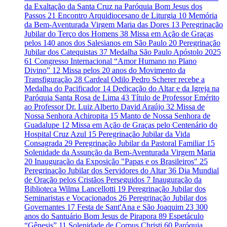
da Exaltação da Santa Cruz na Paróquia Bom Jesus dos
Passos
21
Encontro Arquidiocesano de Liturgia
10
Memória
da Bem-Aventurada Virgem Maria das Dores
13
Peregrinação
Jubilar do Terço dos Homens
38
Missa em Ação de Graças
pelos 140 anos dos Salesianos em São Paulo
20
Peregrinação
Jubilar dos Catequistas
37
Medalha São Paulo Apóstolo 2025
61
Congresso Internacional “Amor Humano no Plano
Divino”
12
Missa pelos 20 anos do Movimento da
Transfiguração
28
Cardeal Odilo Pedro Scherer recebe a
Medalha do Pacificador
14
Dedicação do Altar e da Igreja na
Paróquia Santa Rosa de Lima
43
Título de Professor Emérito
ao Professor Dr. Luiz Alberto David Araújo
32
Missa de
Nossa Senhora Achiropita
15
Manto de Nossa Senhora de
Guadalupe
12
Missa em Ação de Graças pelo Centenário do
Hospital Cruz Azul
15
Peregrinação Jubilar da Vida
Consagrada
29
Peregrinação Jubilar da Pastoral Familiar
15
Solenidade da Assunção da Bem-Aventurada Virgem Maria
20
Inauguração da Exposição "Papas e os Brasileiros"
25
Peregrinação Jubilar dos Servidores do Altar
36
Dia Mundial
de Oração pelos Cristãos Perseguidos
7
Inauguração da
Biblioteca Wilma Lancellotti
19
Peregrinação Jubilar dos
Seminaristas e Vocacionados
26
Peregrinação Jubilar dos
Governantes
17
Festa de Sant'Ana e São Joaquim
23
300
anos do Santuário Bom Jesus de Pirapora
89
Espetáculo
“Gênesis”
11
Solenidade de Corpus Christi
60
Paróquia