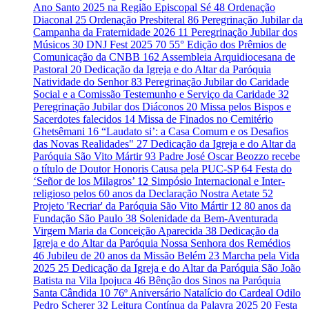
Ano Santo 2025 na Região Episcopal Sé
48
Ordenação
Diaconal
25
Ordenação Presbiteral
86
Peregrinação Jubilar da
Campanha da Fraternidade 2026
11
Peregrinação Jubilar dos
Músicos
30
DNJ Fest 2025
70
55° Edição dos Prêmios de
Comunicação da CNBB
162
Assembleia Arquidiocesana de
Pastoral
20
Dedicação da Igreja e do Altar da Paróquia
Natividade do Senhor
83
Peregrinação Jubilar do Caridade
Social e a Comissão Testemunho e Serviço da Caridade
32
Peregrinação Jubilar dos Diáconos
20
Missa pelos Bispos e
Sacerdotes falecidos
14
Missa de Finados no Cemitério
Ghetsêmani
16
“Laudato si’: a Casa Comum e os Desafios
das Novas Realidades"
27
Dedicação da Igreja e do Altar da
Paróquia São Vito Mártir
93
Padre José Oscar Beozzo recebe
o título de Doutor Honoris Causa pela PUC-SP
64
Festa do
‘Señor de los Milagros’
12
Simpósio Internacional e Inter-
religioso pelos 60 anos da Declaração Nostra Aetate
52
Projeto 'Recriar' da Paróquia São Vito Mártir
12
80 anos da
Fundação São Paulo
38
Solenidade da Bem-Aventurada
Virgem Maria da Conceição Aparecida
38
Dedicação da
Igreja e do Altar da Paróquia Nossa Senhora dos Remédios
46
Jubileu de 20 anos da Missão Belém
23
Marcha pela Vida
2025
25
Dedicação da Igreja e do Altar da Paróquia São João
Batista na Vila Ipojuca
46
Bênção dos Sinos na Paróquia
Santa Cândida
10
76º Aniversário Natalício do Cardeal Odilo
Pedro Scherer
32
Leitura Contínua da Palavra 2025
20
Festa