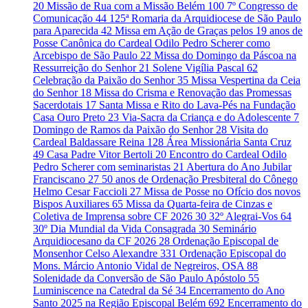
20
Missão de Rua com a Missão Belém
100
7º Congresso de
Comunicação
44
125ª Romaria da Arquidiocese de São Paulo
para Aparecida
42
Missa em Ação de Graças pelos 19 anos de
Posse Canônica do Cardeal Odilo Pedro Scherer como
Arcebispo de São Paulo
22
Missa do Domingo da Páscoa na
Ressurreição do Senhor
21
Solene Vigília Pascal
62
Celebração da Paixão do Senhor
35
Missa Vespertina da Ceia
do Senhor
18
Missa do Crisma e Renovação das Promessas
Sacerdotais
17
Santa Missa e Rito do Lava-Pés na Fundação
Casa Ouro Preto
23
Via-Sacra da Criança e do Adolescente
7
Domingo de Ramos da Paixão do Senhor
28
Visita do
Cardeal Baldassare Reina
128
Área Missionária Santa Cruz
49
Casa Padre Vitor Bertoli
20
Encontro do Cardeal Odilo
Pedro Scherer com seminaristas
21
Abertura do Ano Jubilar
Franciscano
27
50 anos de Ordenação Presbiteral do Cônego
Helmo Cesar Faccioli
27
Missa de Posse no Ofício dos novos
Bispos Auxiliares
65
Missa da Quarta-feira de Cinzas e
Coletiva de Imprensa sobre CF 2026
30
32º Alegrai-Vos
64
30º Dia Mundial da Vida Consagrada
30
Seminário
Arquidiocesano da CF 2026
28
Ordenação Episcopal de
Monsenhor Celso Alexandre
331
Ordenação Episcopal do
Mons. Márcio Antonio Vidal de Negreiros, OSA
88
Solenidade da Conversão de São Paulo Apóstolo
55
Luminiscence na Catedral da Sé
34
Encerramento do Ano
Santo 2025 na Região Episcopal Belém
692
Encerramento do