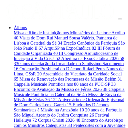
Álbuns
Missa e Rito de Instituição nos Ministérios de Leitor e Acólito
40
Visita de Dom Rui Manuel Sousa Valério, Patriarca de
Lisboa à Catedral da Sé
34
Ereção Canônica da Paróquia São
João Paulo II
67
ArquiSP na ExpoCatólica
82
III Fórum da
Caridade Organizada
40
III Congresso Arquidiocesano de
Iniciação à Vida Cristã
52
Abertura da ExpoCatólica 2026
58
330 anos de criação da Irmandade do Santíssimo Sacramento
16
Ordenação Presbiteral do Diácono Rafael Peres Nunes de
Lima, CSsR
20
Assembleia do Vicariato da Caridade Social
65
Missa de Renovação das Promessas da Missão Belém
31
Cappella Musicale Pontificia nos 80 anos da PUC-SP
33
Encontro de Avaliação da Missão de Férias 2026
38
Cappella
Musicale Pontificia na Catedral da Sé
45
Missa de Envio da
Missão de Férias
36
12° Aniversário de Ordenação Episcopal
de Dom Carlos Lema Garcia
15
Envio dos Diáconos
Seminaristas à Missão na Amazônia
10
20 anos da Paróquia
São Miguel Arcanjo do Jardim Conquista
26
Festival
Halleluya
72
Corpus Christi 2026
48
Encontro do Arcebispo
com os Ministros Catequistas
33
Pentecostes com a Juventude