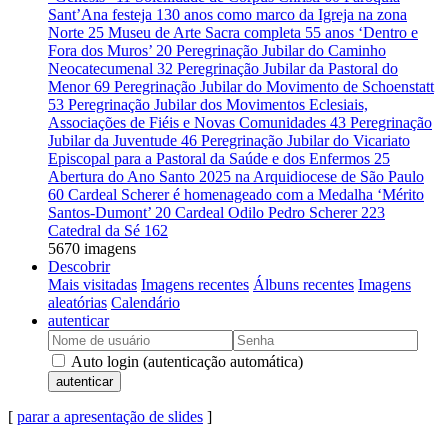
Sant’Ana festeja 130 anos como marco da Igreja na zona
Norte
25
Museu de Arte Sacra completa 55 anos ‘Dentro e
Fora dos Muros’
20
Peregrinação Jubilar do Caminho
Neocatecumenal
32
Peregrinação Jubilar da Pastoral do
Menor
69
Peregrinação Jubilar do Movimento de Schoenstatt
53
Peregrinação Jubilar dos Movimentos Eclesiais,
Associações de Fiéis e Novas Comunidades
43
Peregrinação
Jubilar da Juventude
46
Peregrinação Jubilar do Vicariato
Episcopal para a Pastoral da Saúde e dos Enfermos
25
Abertura do Ano Santo 2025 na Arquidiocese de São Paulo
60
Cardeal Scherer é homenageado com a Medalha ‘Mérito
Santos-Dumont’
20
Cardeal Odilo Pedro Scherer
223
Catedral da Sé
162
5670 imagens
Descobrir
Mais visitadas
Imagens recentes
Álbuns recentes
Imagens
aleatórias
Calendário
autenticar
Auto login (autenticação automática)
autenticar
[
parar a apresentação de slides
]