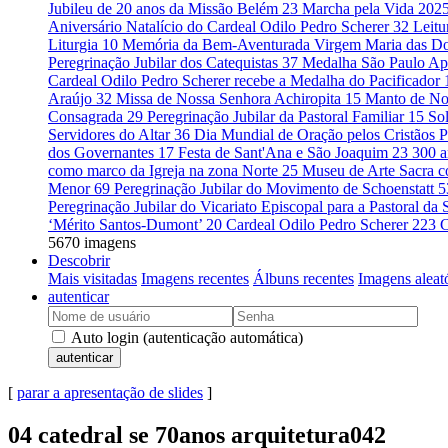
Jubileu de 20 anos da Missão Belém
23
Marcha pela Vida 202
Aniversário Natalício do Cardeal Odilo Pedro Scherer
32
Leitu
Liturgia
10
Memória da Bem-Aventurada Virgem Maria das D
Peregrinação Jubilar dos Catequistas
37
Medalha São Paulo Ap
Cardeal Odilo Pedro Scherer recebe a Medalha do Pacificador
Araújo
32
Missa de Nossa Senhora Achiropita
15
Manto de No
Consagrada
29
Peregrinação Jubilar da Pastoral Familiar
15
So
Servidores do Altar
36
Dia Mundial de Oração pelos Cristãos 
dos Governantes
17
Festa de Sant'Ana e São Joaquim
23
300 a
como marco da Igreja na zona Norte
25
Museu de Arte Sacra c
Menor
69
Peregrinação Jubilar do Movimento de Schoenstatt
5
Peregrinação Jubilar do Vicariato Episcopal para a Pastoral d
‘Mérito Santos-Dumont’
20
Cardeal Odilo Pedro Scherer
223
C
5670 imagens
Descobrir
Mais visitadas
Imagens recentes
Álbuns recentes
Imagens aleat
autenticar
Auto login (autenticação automática)
autenticar
[
parar a apresentação de slides
]
04 catedral se 70anos arquitetura042