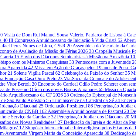
40
Visita de Dom Rui Manuel Sousa Valério, Patriarca de Lisboa à Cat
da
40
III Congresso Arquidiocesano de Iniciação à Vida Cristã
52
Abert
Rafael Peres Nunes de Lima, CSsR
20
Assembleia do Vicariato da Cari
contro de Avaliação da Missão de Férias 2026
38
Cappella Musicale Po
 Garcia
15
Envio dos Diáconos Seminaristas à Missão na Amazônia
10
bispo com os Ministros Catequistas
33
Pentecostes com a Juventude
2
para Aparecida
42
Missa em Ação de Graças pelos 19 anos de Posse Ca
nhor
21
Solene Vigília Pascal
62
Celebração da Paixão do Senhor
35
Mi
 na Fundação Casa Ouro Preto
23
Via-Sacra da Criança e do Adolescen
re Vitor Bertoli
20
Encontro do Cardeal Odilo Pedro Scherer com sem
sa de Posse no Ofício dos novos Bispos Auxiliares
65
Missa da Quarta
ário Arquidiocesano da CF 2026
28
Ordenação Episcopal de Monsenh
 de São Paulo Apóstolo
55
Luminiscence na Catedral da Sé
34
Encerr
Ordenação Diaconal
25
Ordenação Presbiteral
86
Peregrinação Jubilar
omunicação da CNBB
162
Assembleia Arquidiocesana de Pastoral
20
De
unho e Serviço da Caridade
32
Peregrinação Jubilar dos Diáconos
20
Mi
safios das Novas Realidades"
27
Dedicação da Igreja e do Altar da Pa
 Milagros’
12
Simpósio Internacional e Inter-religioso pelos 60 anos d
em-Aventurada Virgem Maria da Conceição Aparecida
38
Dedicação da