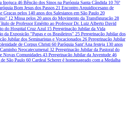
la Ipojuca
46
Bênção dos Sinos na Paróquia Santa Cândida
10
76º
Paróquia Bom Jesus dos Passos
21
Encontro Arquidiocesano de
e Graças pelos 140 anos dos Salesianos em São Paulo
20
vino”
12
Missa pelos 20 anos do Movimento da Transfiguração
28
Título de Professor Emérito ao Professor Dr. Luiz Alberto David
io do Hospital Cruz Azul
15
Peregrinação Jubilar da Vida
o da Exposição "Papas e os Brasileiros"
25
Peregrinação Jubilar dos
ção Jubilar dos Seminaristas e Vocacionados
26
Peregrinação Jubilar
olenidade de Corpus Christi
60
Paróquia Sant’Ana festeja 130 anos
do Caminho Neocatecumenal
32
Peregrinação Jubilar da Pastoral do
is e Novas Comunidades
43
Peregrinação Jubilar da Juventude
46
e de São Paulo
60
Cardeal Scherer é homenageado com a Medalha