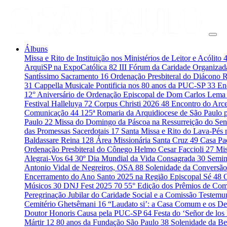
Álbuns
Missa e Rito de Instituição nos Ministérios de Leitor e Acólito
ArquiSP na ExpoCatólica
82
III Fórum da Caridade Organiza
Santíssimo Sacramento
16
Ordenação Presbiteral do Diácono 
31
Cappella Musicale Pontificia nos 80 anos da PUC-SP
33
En
12° Aniversário de Ordenação Episcopal de Dom Carlos Lema
Festival Halleluya
72
Corpus Christi 2026
48
Encontro do Arce
Comunicação
44
125ª Romaria da Arquidiocese de São Paulo 
Paulo
22
Missa do Domingo da Páscoa na Ressurreição do Se
das Promessas Sacerdotais
17
Santa Missa e Rito do Lava-Pés
Baldassare Reina
128
Área Missionária Santa Cruz
49
Casa Pad
Ordenação Presbiteral do Cônego Helmo Cesar Faccioli
27
Mis
Alegrai-Vos
64
30º Dia Mundial da Vida Consagrada
30
Semin
Antonio Vidal de Negreiros, OSA
88
Solenidade da Conversão
Encerramento do Ano Santo 2025 na Região Episcopal Sé
48
Músicos
30
DNJ Fest 2025
70
55° Edição dos Prêmios de C
Peregrinação Jubilar do Caridade Social e a Comissão Testem
Cemitério Ghetsêmani
16
“Laudato si’: a Casa Comum e os De
Doutor Honoris Causa pela PUC-SP
64
Festa do ‘Señor de los
Mártir
12
80 anos da Fundação São Paulo
38
Solenidade da B