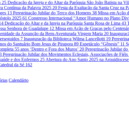
5
25
Dedicação da Igreja e do Altar da Paróquia São João Batista na Vi
ra Contínua da Palavra 2025
20
Festa da Exaltação da Santa Cruz na 
ores
13
Peregrinação Jubilar do Terço dos Homens
38
Missa em Ação d
óstolo 2025
61
Congresso Internacional “Amor Humano no Plano Di
14
Dedicação do Altar e da Igreja na Paróquia Santa Rosa de Lima
43
ssa Senhora de Guadalupe
12
Missa em Ação de Graças pelo Centenár
lenidade da Assunção da Bem-Aventurada Virgem Maria
20
Inauguraçã
Perseguidos
7
Inauguração da Biblioteca Wilma Lancellotti
19
Peregrina
nos do Santuário Bom Jesus de Pirapora
89
Espetáculo “Gênesis”
11
S
ompleta 55 anos ‘Dentro e Fora dos Muros’
20
Peregrinação Jubilar 
3
Peregrinação Jubilar dos Movimentos Eclesiais, Associações de Fié
a Saúde e dos Enfermos
25
Abertura do Ano Santo 2025 na Arquidioces
atedral da Sé
162
órias
Calendário