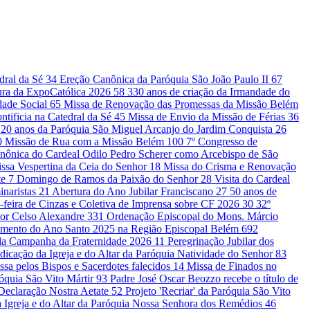
edral da Sé
34
Ereção Canônica da Paróquia São João Paulo II
67
ura da ExpoCatólica 2026
58
330 anos de criação da Irmandade do
dade Social
65
Missa de Renovação das Promessas da Missão Belém
ntificia na Catedral da Sé
45
Missa de Envio da Missão de Férias
36
20 anos da Paróquia São Miguel Arcanjo do Jardim Conquista
26
0
Missão de Rua com a Missão Belém
100
7º Congresso de
nônica do Cardeal Odilo Pedro Scherer como Arcebispo de São
ssa Vespertina da Ceia do Senhor
18
Missa do Crisma e Renovação
te
7
Domingo de Ramos da Paixão do Senhor
28
Visita do Cardeal
inaristas
21
Abertura do Ano Jubilar Franciscano
27
50 anos de
-feira de Cinzas e Coletiva de Imprensa sobre CF 2026
30
32º
or Celso Alexandre
331
Ordenação Episcopal do Mons. Márcio
amento do Ano Santo 2025 na Região Episcopal Belém
692
 da Campanha da Fraternidade 2026
11
Peregrinação Jubilar dos
dicação da Igreja e do Altar da Paróquia Natividade do Senhor
83
ssa pelos Bispos e Sacerdotes falecidos
14
Missa de Finados no
róquia São Vito Mártir
93
Padre José Oscar Beozzo recebe o título de
a Declaração Nostra Aetate
52
Projeto 'Recriar' da Paróquia São Vito
 Igreja e do Altar da Paróquia Nossa Senhora dos Remédios
46