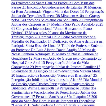
da Exaltação da Santa Cruz na Paróquia Bom Jesus dos
Passos
21
Encontro Arquidiocesano de Liturgia
10
Memória
da Bem-Aventurada Virgem Maria das Dores
13
Peregrinação
Jubilar do Terço dos Homens
38
Missa em Ação de Graças
pelos 140 anos dos Salesianos em São Paulo
20
Peregrinação
Jubilar dos Catequistas
37
Medalha São Paulo Apóstolo 2025
61
Congresso Internacional “Amor Humano no Plano
Divino”
12
Missa pelos 20 anos do Movimento da
Transfiguração
28
Cardeal Odilo Pedro Scherer recebe a
Medalha do Pacificador
14
Dedicação do Altar e da Igreja na
Paróquia Santa Rosa de Lima
43
Título de Professor Emérito
ao Professor Dr. Luiz Alberto David Araújo
32
Missa de
Nossa Senhora Achiropita
15
Manto de Nossa Senhora de
Guadalupe
12
Missa em Ação de Graças pelo Centenário do
Hospital Cruz Azul
15
Peregrinação Jubilar da Vida
Consagrada
29
Peregrinação Jubilar da Pastoral Familiar
15
Solenidade da Assunção da Bem-Aventurada Virgem Maria
20
Inauguração da Exposição "Papas e os Brasileiros"
25
Peregrinação Jubilar dos Servidores do Altar
36
Dia Mundial
de Oração pelos Cristãos Perseguidos
7
Inauguração da
Biblioteca Wilma Lancellotti
19
Peregrinação Jubilar dos
Seminaristas e Vocacionados
26
Peregrinação Jubilar dos
Governantes
17
Festa de Sant'Ana e São Joaquim
23
300
anos do Santuário Bom Jesus de Pirapora
89
Espetáculo
“Gênesis”
11
Solenidade de Corpus Christi
60
Paróquia