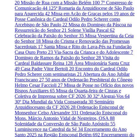
20
Missão de Rua com a Missão Belém
100
7º Congresso de
Comunicação
44
125ª Romaria da Arquidiocese de São Paulo
para Aparecida
42
Missa em Ação de Graças pelos 19 anos de
Posse Canônica do Cardeal Odilo Pedro Scherer como
Arcebispo de São Paulo
22
Missa do Domingo da Páscoa na
Ressurreição do Senhor
21
Solene Vigília Pascal
62
Celebração da Paixão do Senhor
35
Missa Vespertina da Ceia
do Senhor
18
Missa do Crisma e Renovação das Promessas
Sacerdotais
17
Santa Missa e Rito do Lava-Pés na Fundação
Casa Ouro Preto
23
Via-Sacra da Criança e do Adolescente
7
Domingo de Ramos da Paixão do Senhor
28
Visita do
Cardeal Baldassare Reina
128
Área Missionária Santa Cruz
49
Casa Padre Vitor Bertoli
20
Encontro do Cardeal Odilo
Pedro Scherer com seminaristas
21
Abertura do Ano Jubilar
Franciscano
27
50 anos de Ordenação Presbiteral do Cônego
Helmo Cesar Faccioli
27
Missa de Posse no Ofício dos novos
Bispos Auxiliares
65
Missa da Quarta-feira de Cinzas e
Coletiva de Imprensa sobre CF 2026
30
32º Alegrai-Vos
64
30º Dia Mundial da Vida Consagrada
30
Seminário
Arquidiocesano da CF 2026
28
Ordenação Episcopal de
Monsenhor Celso Alexandre
331
Ordenação Episcopal do
Mons. Márcio Antonio Vidal de Negreiros, OSA
88
Solenidade da Conversão de São Paulo Apóstolo
55
Luminiscence na Catedral da Sé
34
Encerramento do Ano
Santo 2025 na Região Episcopal Belém
692
Encerramento do