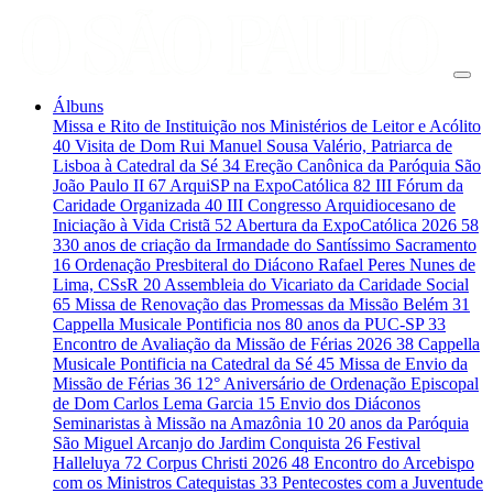
Álbuns
Missa e Rito de Instituição nos Ministérios de Leitor e Acólito
40
Visita de Dom Rui Manuel Sousa Valério, Patriarca de
Lisboa à Catedral da Sé
34
Ereção Canônica da Paróquia São
João Paulo II
67
ArquiSP na ExpoCatólica
82
III Fórum da
Caridade Organizada
40
III Congresso Arquidiocesano de
Iniciação à Vida Cristã
52
Abertura da ExpoCatólica 2026
58
330 anos de criação da Irmandade do Santíssimo Sacramento
16
Ordenação Presbiteral do Diácono Rafael Peres Nunes de
Lima, CSsR
20
Assembleia do Vicariato da Caridade Social
65
Missa de Renovação das Promessas da Missão Belém
31
Cappella Musicale Pontificia nos 80 anos da PUC-SP
33
Encontro de Avaliação da Missão de Férias 2026
38
Cappella
Musicale Pontificia na Catedral da Sé
45
Missa de Envio da
Missão de Férias
36
12° Aniversário de Ordenação Episcopal
de Dom Carlos Lema Garcia
15
Envio dos Diáconos
Seminaristas à Missão na Amazônia
10
20 anos da Paróquia
São Miguel Arcanjo do Jardim Conquista
26
Festival
Halleluya
72
Corpus Christi 2026
48
Encontro do Arcebispo
com os Ministros Catequistas
33
Pentecostes com a Juventude