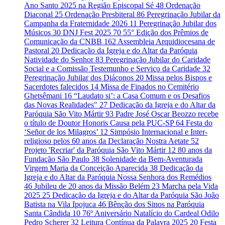
Ano Santo 2025 na Região Episcopal Sé
48
Ordenação
Diaconal
25
Ordenação Presbiteral
86
Peregrinação Jubilar da
Campanha da Fraternidade 2026
11
Peregrinação Jubilar dos
Músicos
30
DNJ Fest 2025
70
55° Edição dos Prêmios de
Comunicação da CNBB
162
Assembleia Arquidiocesana de
Pastoral
20
Dedicação da Igreja e do Altar da Paróquia
Natividade do Senhor
83
Peregrinação Jubilar do Caridade
Social e a Comissão Testemunho e Serviço da Caridade
32
Peregrinação Jubilar dos Diáconos
20
Missa pelos Bispos e
Sacerdotes falecidos
14
Missa de Finados no Cemitério
Ghetsêmani
16
“Laudato si’: a Casa Comum e os Desafios
das Novas Realidades"
27
Dedicação da Igreja e do Altar da
Paróquia São Vito Mártir
93
Padre José Oscar Beozzo recebe
o título de Doutor Honoris Causa pela PUC-SP
64
Festa do
‘Señor de los Milagros’
12
Simpósio Internacional e Inter-
religioso pelos 60 anos da Declaração Nostra Aetate
52
Projeto 'Recriar' da Paróquia São Vito Mártir
12
80 anos da
Fundação São Paulo
38
Solenidade da Bem-Aventurada
Virgem Maria da Conceição Aparecida
38
Dedicação da
Igreja e do Altar da Paróquia Nossa Senhora dos Remédios
46
Jubileu de 20 anos da Missão Belém
23
Marcha pela Vida
2025
25
Dedicação da Igreja e do Altar da Paróquia São João
Batista na Vila Ipojuca
46
Bênção dos Sinos na Paróquia
Santa Cândida
10
76º Aniversário Natalício do Cardeal Odilo
Pedro Scherer
32
Leitura Contínua da Palavra 2025
20
Festa