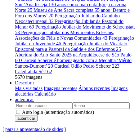
Sant’Ana festeja 130 anos como marco da Igreja na zona
Norte
25
Museu de Arte Sacra completa 55 anos ‘Dentro e
Fora dos Muros’
20
Peregrinação Jubilar do Caminho
Neocatecumenal
32
Peregrinação Jubilar da Pastoral do
Menor
69
Peregrinação Jubilar do Movimento de Schoenstatt
53
Peregrinação Jubilar dos Movimentos Eclesiais,
Associações de Fiéis e Novas Comunidades
43
Peregrinação
Jubilar da Juventude
46
Peregrinação Jubilar do Vicariato
Episcopal para a Pastoral da Saúde e dos Enfermos
25
Abertura do Ano Santo 2025 na Arquidiocese de São Paulo
60
Cardeal Scherer é homenageado com a Medalha ‘Mérito
Santos-Dumont’
20
Cardeal Odilo Pedro Scherer
223
Catedral da Sé
162
5670 imagens
Descobrir
Mais visitadas
Imagens recentes
Álbuns recentes
Imagens
aleatórias
Calendário
autenticar
Auto login (autenticação automática)
autenticar
[
parar a apresentação de slides
]