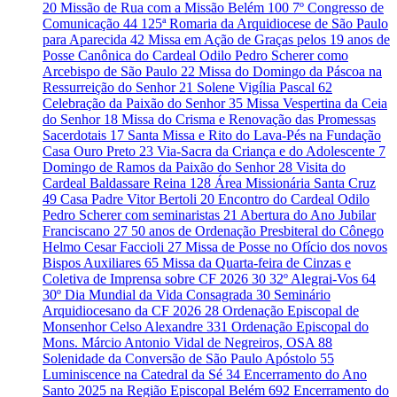
20
Missão de Rua com a Missão Belém
100
7º Congresso de
Comunicação
44
125ª Romaria da Arquidiocese de São Paulo
para Aparecida
42
Missa em Ação de Graças pelos 19 anos de
Posse Canônica do Cardeal Odilo Pedro Scherer como
Arcebispo de São Paulo
22
Missa do Domingo da Páscoa na
Ressurreição do Senhor
21
Solene Vigília Pascal
62
Celebração da Paixão do Senhor
35
Missa Vespertina da Ceia
do Senhor
18
Missa do Crisma e Renovação das Promessas
Sacerdotais
17
Santa Missa e Rito do Lava-Pés na Fundação
Casa Ouro Preto
23
Via-Sacra da Criança e do Adolescente
7
Domingo de Ramos da Paixão do Senhor
28
Visita do
Cardeal Baldassare Reina
128
Área Missionária Santa Cruz
49
Casa Padre Vitor Bertoli
20
Encontro do Cardeal Odilo
Pedro Scherer com seminaristas
21
Abertura do Ano Jubilar
Franciscano
27
50 anos de Ordenação Presbiteral do Cônego
Helmo Cesar Faccioli
27
Missa de Posse no Ofício dos novos
Bispos Auxiliares
65
Missa da Quarta-feira de Cinzas e
Coletiva de Imprensa sobre CF 2026
30
32º Alegrai-Vos
64
30º Dia Mundial da Vida Consagrada
30
Seminário
Arquidiocesano da CF 2026
28
Ordenação Episcopal de
Monsenhor Celso Alexandre
331
Ordenação Episcopal do
Mons. Márcio Antonio Vidal de Negreiros, OSA
88
Solenidade da Conversão de São Paulo Apóstolo
55
Luminiscence na Catedral da Sé
34
Encerramento do Ano
Santo 2025 na Região Episcopal Belém
692
Encerramento do