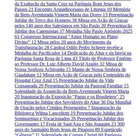
da Exaltação da Santa Cruz na Paróquia Bom Jesus dos
Passos
21
Encontro Arquidiocesano de Liturgia
10
Memória
da Bem-Aventurada Virgem Maria das Dores
13
Peregrinação
Jubilar do Terço dos Homens
38
Missa em Ação de Graças
pelos 140 anos dos Salesianos em São Paulo
20
Peregrinação
Jubilar dos Catequistas
37
Medalha São Paulo Apóstolo 2025
61
Congresso Internacional “Amor Humano no Plano
Divino”
12
Missa pelos 20 anos do Movimento da
Transfiguração
28
Cardeal Odilo Pedro Scherer recebe a
Medalha do Pacificador
14
Dedicação do Altar e da Igreja na
Paróquia Santa Rosa de Lima
43
Título de Professor Emérito
ao Professor Dr. Luiz Alberto David Araújo
32
Missa de
Nossa Senhora Achiropita
15
Manto de Nossa Senhora de
Guadalupe
12
Missa em Ação de Graças pelo Centenário do
Hospital Cruz Azul
15
Peregrinação Jubilar da Vida
Consagrada
29
Peregrinação Jubilar da Pastoral Familiar
15
Solenidade da Assunção da Bem-Aventurada Virgem Maria
20
Inauguração da Exposição "Papas e os Brasileiros"
25
Peregrinação Jubilar dos Servidores do Altar
36
Dia Mundial
de Oração pelos Cristãos Perseguidos
7
Inauguração da
Biblioteca Wilma Lancellotti
19
Peregrinação Jubilar dos
Seminaristas e Vocacionados
26
Peregrinação Jubilar dos
Governantes
17
Festa de Sant'Ana e São Joaquim
23
300
anos do Santuário Bom Jesus de Pirapora
89
Espetáculo
“Gênesis”
11
Solenidade de Corpus Christi
60
Paróquia