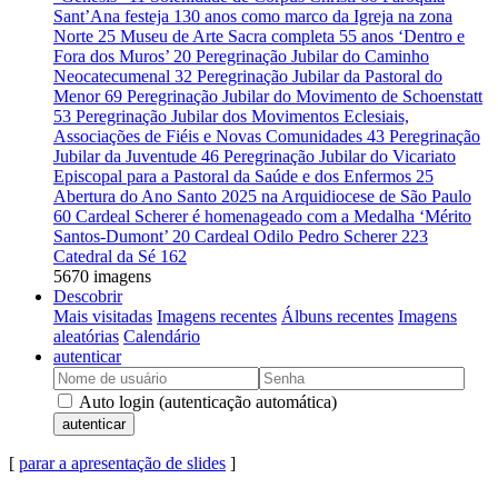
Sant’Ana festeja 130 anos como marco da Igreja na zona
Norte
25
Museu de Arte Sacra completa 55 anos ‘Dentro e
Fora dos Muros’
20
Peregrinação Jubilar do Caminho
Neocatecumenal
32
Peregrinação Jubilar da Pastoral do
Menor
69
Peregrinação Jubilar do Movimento de Schoenstatt
53
Peregrinação Jubilar dos Movimentos Eclesiais,
Associações de Fiéis e Novas Comunidades
43
Peregrinação
Jubilar da Juventude
46
Peregrinação Jubilar do Vicariato
Episcopal para a Pastoral da Saúde e dos Enfermos
25
Abertura do Ano Santo 2025 na Arquidiocese de São Paulo
60
Cardeal Scherer é homenageado com a Medalha ‘Mérito
Santos-Dumont’
20
Cardeal Odilo Pedro Scherer
223
Catedral da Sé
162
5670 imagens
Descobrir
Mais visitadas
Imagens recentes
Álbuns recentes
Imagens
aleatórias
Calendário
autenticar
Auto login (autenticação automática)
autenticar
[
parar a apresentação de slides
]