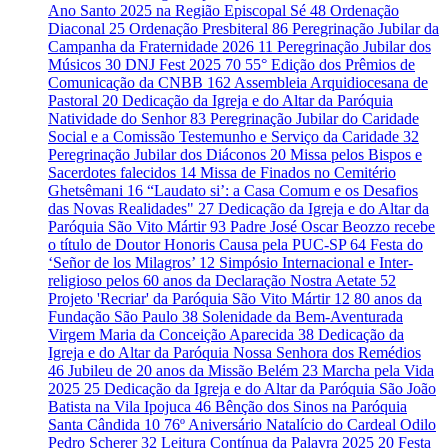
Ano Santo 2025 na Região Episcopal Sé
48
Ordenação
Diaconal
25
Ordenação Presbiteral
86
Peregrinação Jubilar da
Campanha da Fraternidade 2026
11
Peregrinação Jubilar dos
Músicos
30
DNJ Fest 2025
70
55° Edição dos Prêmios de
Comunicação da CNBB
162
Assembleia Arquidiocesana de
Pastoral
20
Dedicação da Igreja e do Altar da Paróquia
Natividade do Senhor
83
Peregrinação Jubilar do Caridade
Social e a Comissão Testemunho e Serviço da Caridade
32
Peregrinação Jubilar dos Diáconos
20
Missa pelos Bispos e
Sacerdotes falecidos
14
Missa de Finados no Cemitério
Ghetsêmani
16
“Laudato si’: a Casa Comum e os Desafios
das Novas Realidades"
27
Dedicação da Igreja e do Altar da
Paróquia São Vito Mártir
93
Padre José Oscar Beozzo recebe
o título de Doutor Honoris Causa pela PUC-SP
64
Festa do
‘Señor de los Milagros’
12
Simpósio Internacional e Inter-
religioso pelos 60 anos da Declaração Nostra Aetate
52
Projeto 'Recriar' da Paróquia São Vito Mártir
12
80 anos da
Fundação São Paulo
38
Solenidade da Bem-Aventurada
Virgem Maria da Conceição Aparecida
38
Dedicação da
Igreja e do Altar da Paróquia Nossa Senhora dos Remédios
46
Jubileu de 20 anos da Missão Belém
23
Marcha pela Vida
2025
25
Dedicação da Igreja e do Altar da Paróquia São João
Batista na Vila Ipojuca
46
Bênção dos Sinos na Paróquia
Santa Cândida
10
76º Aniversário Natalício do Cardeal Odilo
Pedro Scherer
32
Leitura Contínua da Palavra 2025
20
Festa