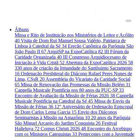
Álbuns
Missa e Rito de Instituição nos Ministérios de Leitor e Acólito
40
Visita de Dom Rui Manuel Sousa Valério, Patriarca de
Lisboa à Catedral da Sé
34
Ereção Canônica da Paróquia São
João Paulo II
67
ArquiSP na ExpoCatólica
82
III Fórum da
Caridade Organizada
40
III Congresso Arquidiocesano de
Iniciação à Vida Cristã
52
Abertura da ExpoCatólica 2026
58
330 anos de criação da Irmandade do Santíssimo Sacramento
16
Ordenação Presbiteral do Diácono Rafael Peres Nunes de
Lima, CSsR
20
Assembleia do Vicariato da Caridade Social
65
Missa de Renovação das Promessas da Missão Belém
31
Cappella Musicale Pontificia nos 80 anos da PUC-SP
33
Encontro de Avaliação da Missão de Férias 2026
38
Cappella
Musicale Pontificia na Catedral da Sé
45
Missa de Envio da
Missão de Férias
36
12° Aniversário de Ordenação Episcopal
de Dom Carlos Lema Garcia
15
Envio dos Diáconos
Seminaristas à Missão na Amazônia
10
20 anos da Paróquia
São Miguel Arcanjo do Jardim Conquista
26
Festival
Halleluya
72
Corpus Christi 2026
48
Encontro do Arcebispo
com os Ministros Catequistas
33
Pentecostes com a Juventude