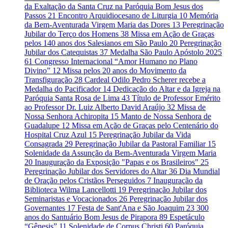
da Exaltação da Santa Cruz na Paróquia Bom Jesus dos
Passos
21
Encontro Arquidiocesano de Liturgia
10
Memória
da Bem-Aventurada Virgem Maria das Dores
13
Peregrinação
Jubilar do Terço dos Homens
38
Missa em Ação de Graças
pelos 140 anos dos Salesianos em São Paulo
20
Peregrinação
Jubilar dos Catequistas
37
Medalha São Paulo Apóstolo 2025
61
Congresso Internacional “Amor Humano no Plano
Divino”
12
Missa pelos 20 anos do Movimento da
Transfiguração
28
Cardeal Odilo Pedro Scherer recebe a
Medalha do Pacificador
14
Dedicação do Altar e da Igreja na
Paróquia Santa Rosa de Lima
43
Título de Professor Emérito
ao Professor Dr. Luiz Alberto David Araújo
32
Missa de
Nossa Senhora Achiropita
15
Manto de Nossa Senhora de
Guadalupe
12
Missa em Ação de Graças pelo Centenário do
Hospital Cruz Azul
15
Peregrinação Jubilar da Vida
Consagrada
29
Peregrinação Jubilar da Pastoral Familiar
15
Solenidade da Assunção da Bem-Aventurada Virgem Maria
20
Inauguração da Exposição "Papas e os Brasileiros"
25
Peregrinação Jubilar dos Servidores do Altar
36
Dia Mundial
de Oração pelos Cristãos Perseguidos
7
Inauguração da
Biblioteca Wilma Lancellotti
19
Peregrinação Jubilar dos
Seminaristas e Vocacionados
26
Peregrinação Jubilar dos
Governantes
17
Festa de Sant'Ana e São Joaquim
23
300
anos do Santuário Bom Jesus de Pirapora
89
Espetáculo
“Gênesis”
11
Solenidade de Corpus Christi
60
Paróquia