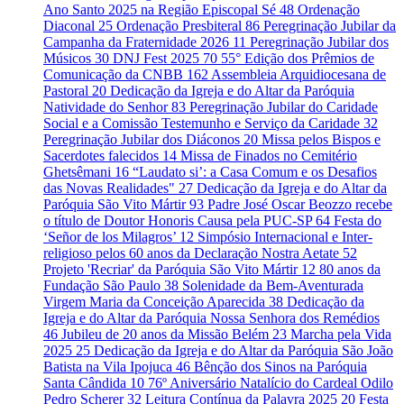
Ano Santo 2025 na Região Episcopal Sé
48
Ordenação
Diaconal
25
Ordenação Presbiteral
86
Peregrinação Jubilar da
Campanha da Fraternidade 2026
11
Peregrinação Jubilar dos
Músicos
30
DNJ Fest 2025
70
55° Edição dos Prêmios de
Comunicação da CNBB
162
Assembleia Arquidiocesana de
Pastoral
20
Dedicação da Igreja e do Altar da Paróquia
Natividade do Senhor
83
Peregrinação Jubilar do Caridade
Social e a Comissão Testemunho e Serviço da Caridade
32
Peregrinação Jubilar dos Diáconos
20
Missa pelos Bispos e
Sacerdotes falecidos
14
Missa de Finados no Cemitério
Ghetsêmani
16
“Laudato si’: a Casa Comum e os Desafios
das Novas Realidades"
27
Dedicação da Igreja e do Altar da
Paróquia São Vito Mártir
93
Padre José Oscar Beozzo recebe
o título de Doutor Honoris Causa pela PUC-SP
64
Festa do
‘Señor de los Milagros’
12
Simpósio Internacional e Inter-
religioso pelos 60 anos da Declaração Nostra Aetate
52
Projeto 'Recriar' da Paróquia São Vito Mártir
12
80 anos da
Fundação São Paulo
38
Solenidade da Bem-Aventurada
Virgem Maria da Conceição Aparecida
38
Dedicação da
Igreja e do Altar da Paróquia Nossa Senhora dos Remédios
46
Jubileu de 20 anos da Missão Belém
23
Marcha pela Vida
2025
25
Dedicação da Igreja e do Altar da Paróquia São João
Batista na Vila Ipojuca
46
Bênção dos Sinos na Paróquia
Santa Cândida
10
76º Aniversário Natalício do Cardeal Odilo
Pedro Scherer
32
Leitura Contínua da Palavra 2025
20
Festa