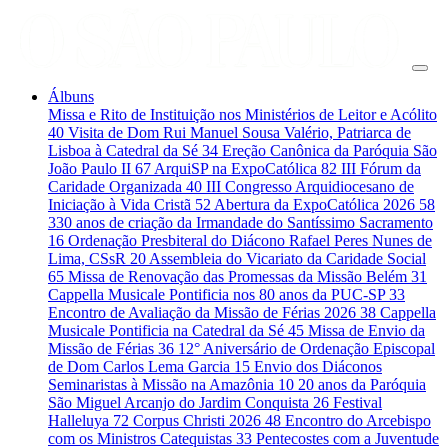
Álbuns
Missa e Rito de Instituição nos Ministérios de Leitor e Acólito
40
Visita de Dom Rui Manuel Sousa Valério, Patriarca de
Lisboa à Catedral da Sé
34
Ereção Canônica da Paróquia São
João Paulo II
67
ArquiSP na ExpoCatólica
82
III Fórum da
Caridade Organizada
40
III Congresso Arquidiocesano de
Iniciação à Vida Cristã
52
Abertura da ExpoCatólica 2026
58
330 anos de criação da Irmandade do Santíssimo Sacramento
16
Ordenação Presbiteral do Diácono Rafael Peres Nunes de
Lima, CSsR
20
Assembleia do Vicariato da Caridade Social
65
Missa de Renovação das Promessas da Missão Belém
31
Cappella Musicale Pontificia nos 80 anos da PUC-SP
33
Encontro de Avaliação da Missão de Férias 2026
38
Cappella
Musicale Pontificia na Catedral da Sé
45
Missa de Envio da
Missão de Férias
36
12° Aniversário de Ordenação Episcopal
de Dom Carlos Lema Garcia
15
Envio dos Diáconos
Seminaristas à Missão na Amazônia
10
20 anos da Paróquia
São Miguel Arcanjo do Jardim Conquista
26
Festival
Halleluya
72
Corpus Christi 2026
48
Encontro do Arcebispo
com os Ministros Catequistas
33
Pentecostes com a Juventude