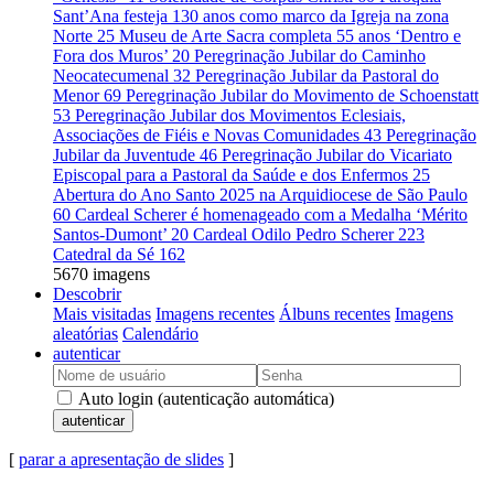
Sant’Ana festeja 130 anos como marco da Igreja na zona
Norte
25
Museu de Arte Sacra completa 55 anos ‘Dentro e
Fora dos Muros’
20
Peregrinação Jubilar do Caminho
Neocatecumenal
32
Peregrinação Jubilar da Pastoral do
Menor
69
Peregrinação Jubilar do Movimento de Schoenstatt
53
Peregrinação Jubilar dos Movimentos Eclesiais,
Associações de Fiéis e Novas Comunidades
43
Peregrinação
Jubilar da Juventude
46
Peregrinação Jubilar do Vicariato
Episcopal para a Pastoral da Saúde e dos Enfermos
25
Abertura do Ano Santo 2025 na Arquidiocese de São Paulo
60
Cardeal Scherer é homenageado com a Medalha ‘Mérito
Santos-Dumont’
20
Cardeal Odilo Pedro Scherer
223
Catedral da Sé
162
5670 imagens
Descobrir
Mais visitadas
Imagens recentes
Álbuns recentes
Imagens
aleatórias
Calendário
autenticar
Auto login (autenticação automática)
autenticar
[
parar a apresentação de slides
]