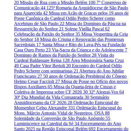
20
Missão de Rua com a Missão Belém
100
7º Congresso de
Comunicação
44
125ª Romaria da Arquidiocese de São Paulo
para Aparecida
42
Missa em Ação de Graças pelos 19 anos de
Posse Canônica do Cardeal Odilo Pedro Scherer como
Arcebispo de São Paulo
22
Missa do Domingo da Páscoa na
Ressurreição do Senhor
21
Solene Vigília Pascal
62
Celebração da Paixão do Senhor
35
Missa Vespertina da Ceia
do Senhor
18
Missa do Crisma e Renovação das Promessas
Sacerdotais
17
Santa Missa e Rito do Lava-Pés na Fundação
Casa Ouro Preto
23
Via-Sacra da Criança e do Adolescente
7
Domingo de Ramos da Paixão do Senhor
28
Visita do
Cardeal Baldassare Reina
128
Área Missionária Santa Cruz
49
Casa Padre Vitor Bertoli
20
Encontro do Cardeal Odilo
Pedro Scherer com seminaristas
21
Abertura do Ano Jubilar
Franciscano
27
50 anos de Ordenação Presbiteral do Cônego
Helmo Cesar Faccioli
27
Missa de Posse no Ofício dos novos
Bispos Auxiliares
65
Missa da Quarta-feira de Cinzas e
Coletiva de Imprensa sobre CF 2026
30
32º Alegrai-Vos
64
30º Dia Mundial da Vida Consagrada
30
Seminário
Arquidiocesano da CF 2026
28
Ordenação Episcopal de
Monsenhor Celso Alexandre
331
Ordenação Episcopal do
Mons. Márcio Antonio Vidal de Negreiros, OSA
88
Solenidade da Conversão de São Paulo Apóstolo
55
Luminiscence na Catedral da Sé
34
Encerramento do Ano
Santo 2025 na Região Episcopal Belém
692
Encerramento do