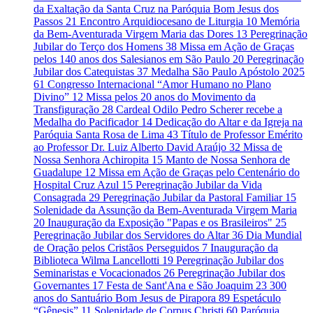
da Exaltação da Santa Cruz na Paróquia Bom Jesus dos
Passos
21
Encontro Arquidiocesano de Liturgia
10
Memória
da Bem-Aventurada Virgem Maria das Dores
13
Peregrinação
Jubilar do Terço dos Homens
38
Missa em Ação de Graças
pelos 140 anos dos Salesianos em São Paulo
20
Peregrinação
Jubilar dos Catequistas
37
Medalha São Paulo Apóstolo 2025
61
Congresso Internacional “Amor Humano no Plano
Divino”
12
Missa pelos 20 anos do Movimento da
Transfiguração
28
Cardeal Odilo Pedro Scherer recebe a
Medalha do Pacificador
14
Dedicação do Altar e da Igreja na
Paróquia Santa Rosa de Lima
43
Título de Professor Emérito
ao Professor Dr. Luiz Alberto David Araújo
32
Missa de
Nossa Senhora Achiropita
15
Manto de Nossa Senhora de
Guadalupe
12
Missa em Ação de Graças pelo Centenário do
Hospital Cruz Azul
15
Peregrinação Jubilar da Vida
Consagrada
29
Peregrinação Jubilar da Pastoral Familiar
15
Solenidade da Assunção da Bem-Aventurada Virgem Maria
20
Inauguração da Exposição "Papas e os Brasileiros"
25
Peregrinação Jubilar dos Servidores do Altar
36
Dia Mundial
de Oração pelos Cristãos Perseguidos
7
Inauguração da
Biblioteca Wilma Lancellotti
19
Peregrinação Jubilar dos
Seminaristas e Vocacionados
26
Peregrinação Jubilar dos
Governantes
17
Festa de Sant'Ana e São Joaquim
23
300
anos do Santuário Bom Jesus de Pirapora
89
Espetáculo
“Gênesis”
11
Solenidade de Corpus Christi
60
Paróquia