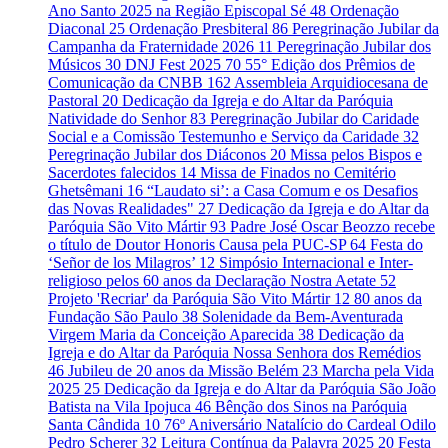
Ano Santo 2025 na Região Episcopal Sé
48
Ordenação
Diaconal
25
Ordenação Presbiteral
86
Peregrinação Jubilar da
Campanha da Fraternidade 2026
11
Peregrinação Jubilar dos
Músicos
30
DNJ Fest 2025
70
55° Edição dos Prêmios de
Comunicação da CNBB
162
Assembleia Arquidiocesana de
Pastoral
20
Dedicação da Igreja e do Altar da Paróquia
Natividade do Senhor
83
Peregrinação Jubilar do Caridade
Social e a Comissão Testemunho e Serviço da Caridade
32
Peregrinação Jubilar dos Diáconos
20
Missa pelos Bispos e
Sacerdotes falecidos
14
Missa de Finados no Cemitério
Ghetsêmani
16
“Laudato si’: a Casa Comum e os Desafios
das Novas Realidades"
27
Dedicação da Igreja e do Altar da
Paróquia São Vito Mártir
93
Padre José Oscar Beozzo recebe
o título de Doutor Honoris Causa pela PUC-SP
64
Festa do
‘Señor de los Milagros’
12
Simpósio Internacional e Inter-
religioso pelos 60 anos da Declaração Nostra Aetate
52
Projeto 'Recriar' da Paróquia São Vito Mártir
12
80 anos da
Fundação São Paulo
38
Solenidade da Bem-Aventurada
Virgem Maria da Conceição Aparecida
38
Dedicação da
Igreja e do Altar da Paróquia Nossa Senhora dos Remédios
46
Jubileu de 20 anos da Missão Belém
23
Marcha pela Vida
2025
25
Dedicação da Igreja e do Altar da Paróquia São João
Batista na Vila Ipojuca
46
Bênção dos Sinos na Paróquia
Santa Cândida
10
76º Aniversário Natalício do Cardeal Odilo
Pedro Scherer
32
Leitura Contínua da Palavra 2025
20
Festa