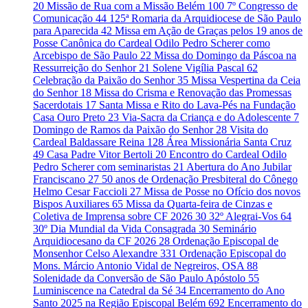
20
Missão de Rua com a Missão Belém
100
7º Congresso de
Comunicação
44
125ª Romaria da Arquidiocese de São Paulo
para Aparecida
42
Missa em Ação de Graças pelos 19 anos de
Posse Canônica do Cardeal Odilo Pedro Scherer como
Arcebispo de São Paulo
22
Missa do Domingo da Páscoa na
Ressurreição do Senhor
21
Solene Vigília Pascal
62
Celebração da Paixão do Senhor
35
Missa Vespertina da Ceia
do Senhor
18
Missa do Crisma e Renovação das Promessas
Sacerdotais
17
Santa Missa e Rito do Lava-Pés na Fundação
Casa Ouro Preto
23
Via-Sacra da Criança e do Adolescente
7
Domingo de Ramos da Paixão do Senhor
28
Visita do
Cardeal Baldassare Reina
128
Área Missionária Santa Cruz
49
Casa Padre Vitor Bertoli
20
Encontro do Cardeal Odilo
Pedro Scherer com seminaristas
21
Abertura do Ano Jubilar
Franciscano
27
50 anos de Ordenação Presbiteral do Cônego
Helmo Cesar Faccioli
27
Missa de Posse no Ofício dos novos
Bispos Auxiliares
65
Missa da Quarta-feira de Cinzas e
Coletiva de Imprensa sobre CF 2026
30
32º Alegrai-Vos
64
30º Dia Mundial da Vida Consagrada
30
Seminário
Arquidiocesano da CF 2026
28
Ordenação Episcopal de
Monsenhor Celso Alexandre
331
Ordenação Episcopal do
Mons. Márcio Antonio Vidal de Negreiros, OSA
88
Solenidade da Conversão de São Paulo Apóstolo
55
Luminiscence na Catedral da Sé
34
Encerramento do Ano
Santo 2025 na Região Episcopal Belém
692
Encerramento do