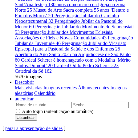
Sant’Ana festeja 130 anos como marco da Igreja na zona
Norte
25
Museu de Arte Sacra completa 55 anos ‘Dentro e
Fora dos Muros’
20
Peregrinação Jubilar do Caminho
Neocatecumenal
32
Peregrinação Jubilar da Pastoral do
Menor
69
Peregrinação Jubilar do Movimento de Schoenstatt
53
Peregrinação Jubilar dos Movimentos Eclesiais,
Associações de Fiéis e Novas Comunidades
43
Peregrinação
Jubilar da Juventude
46
Peregrinação Jubilar do Vicariato
Episcopal para a Pastoral da Saúde e dos Enfermos
25
Abertura do Ano Santo 2025 na Arquidiocese de São Paulo
60
Cardeal Scherer é homenageado com a Medalha ‘Mérito
Santos-Dumont’
20
Cardeal Odilo Pedro Scherer
223
Catedral da Sé
162
5670 imagens
Descobrir
Mais visitadas
Imagens recentes
Álbuns recentes
Imagens
aleatórias
Calendário
autenticar
Auto login (autenticação automática)
autenticar
[
parar a apresentação de slides
]