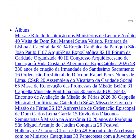
Álbuns
Missa e Rito de Instituição nos Ministérios de Leitor e Acólito
40
Visita de Dom Rui Manuel Sousa Valério, Patriarca de
Lisboa à Catedral da Sé
34
Ereção Canônica da Paróquia São
João Paulo II
67
ArquiSP na ExpoCatólica
82
III Fórum da
Caridade Organizada
40
III Congresso Arquidiocesano de
Iniciação à Vida Cristã
52
Abertura da ExpoCatólica 2026
58
330 anos de criação da Irmandade do Santíssimo Sacramento
16
Ordenação Presbiteral do Diácono Rafael Peres Nunes de
Lima, CSsR
20
Assembleia do Vicariato da Caridade Social
65
Missa de Renovação das Promessas da Missão Belém
31
Cappella Musicale Pontificia nos 80 anos da PUC-SP
33
Encontro de Avaliação da Missão de Férias 2026
38
Cappella
Musicale Pontificia na Catedral da Sé
45
Missa de Envio da
Missão de Férias
36
12° Aniversário de Ordenação Episcopal
de Dom Carlos Lema Garcia
15
Envio dos Diáconos
Seminaristas à Missão na Amazônia
10
20 anos da Paróquia
São Miguel Arcanjo do Jardim Conquista
26
Festival
Halleluya
72
Corpus Christi 2026
48
Encontro do Arcebispo
com os Ministros Catequistas
33
Pentecostes com a Juventude