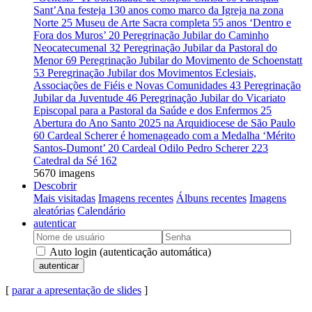
Sant’Ana festeja 130 anos como marco da Igreja na zona
Norte
25
Museu de Arte Sacra completa 55 anos ‘Dentro e
Fora dos Muros’
20
Peregrinação Jubilar do Caminho
Neocatecumenal
32
Peregrinação Jubilar da Pastoral do
Menor
69
Peregrinação Jubilar do Movimento de Schoenstatt
53
Peregrinação Jubilar dos Movimentos Eclesiais,
Associações de Fiéis e Novas Comunidades
43
Peregrinação
Jubilar da Juventude
46
Peregrinação Jubilar do Vicariato
Episcopal para a Pastoral da Saúde e dos Enfermos
25
Abertura do Ano Santo 2025 na Arquidiocese de São Paulo
60
Cardeal Scherer é homenageado com a Medalha ‘Mérito
Santos-Dumont’
20
Cardeal Odilo Pedro Scherer
223
Catedral da Sé
162
5670 imagens
Descobrir
Mais visitadas
Imagens recentes
Álbuns recentes
Imagens
aleatórias
Calendário
autenticar
Auto login (autenticação automática)
autenticar
[
parar a apresentação de slides
]