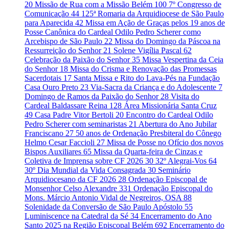
20
Missão de Rua com a Missão Belém
100
7º Congresso de
Comunicação
44
125ª Romaria da Arquidiocese de São Paulo
para Aparecida
42
Missa em Ação de Graças pelos 19 anos de
Posse Canônica do Cardeal Odilo Pedro Scherer como
Arcebispo de São Paulo
22
Missa do Domingo da Páscoa na
Ressurreição do Senhor
21
Solene Vigília Pascal
62
Celebração da Paixão do Senhor
35
Missa Vespertina da Ceia
do Senhor
18
Missa do Crisma e Renovação das Promessas
Sacerdotais
17
Santa Missa e Rito do Lava-Pés na Fundação
Casa Ouro Preto
23
Via-Sacra da Criança e do Adolescente
7
Domingo de Ramos da Paixão do Senhor
28
Visita do
Cardeal Baldassare Reina
128
Área Missionária Santa Cruz
49
Casa Padre Vitor Bertoli
20
Encontro do Cardeal Odilo
Pedro Scherer com seminaristas
21
Abertura do Ano Jubilar
Franciscano
27
50 anos de Ordenação Presbiteral do Cônego
Helmo Cesar Faccioli
27
Missa de Posse no Ofício dos novos
Bispos Auxiliares
65
Missa da Quarta-feira de Cinzas e
Coletiva de Imprensa sobre CF 2026
30
32º Alegrai-Vos
64
30º Dia Mundial da Vida Consagrada
30
Seminário
Arquidiocesano da CF 2026
28
Ordenação Episcopal de
Monsenhor Celso Alexandre
331
Ordenação Episcopal do
Mons. Márcio Antonio Vidal de Negreiros, OSA
88
Solenidade da Conversão de São Paulo Apóstolo
55
Luminiscence na Catedral da Sé
34
Encerramento do Ano
Santo 2025 na Região Episcopal Belém
692
Encerramento do