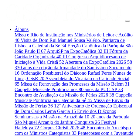
Álbuns
Missa e Rito de Instituição nos Ministérios de Leitor e Acólito
40
Visita de Dom Rui Manuel Sousa Valério, Patriarca de
Lisboa à Catedral da Sé
34
Ereção Canônica da Paróquia São
João Paulo II
67
ArquiSP na ExpoCatólica
82
III Fórum da
Caridade Organizada
40
III Congresso Arquidiocesano de
Iniciação à Vida Cristã
52
Abertura da ExpoCatólica 2026
58
330 anos de criação da Irmandade do Santíssimo Sacramento
16
Ordenação Presbiteral do Diácono Rafael Peres Nunes de
Lima, CSsR
20
Assembleia do Vicariato da Caridade Social
65
Missa de Renovação das Promessas da Missão Belém
31
Cappella Musicale Pontificia nos 80 anos da PUC-SP
33
Encontro de Avaliação da Missão de Férias 2026
38
Cappella
Musicale Pontificia na Catedral da Sé
45
Missa de Envio da
Missão de Férias
36
12° Aniversário de Ordenação Episcopal
de Dom Carlos Lema Garcia
15
Envio dos Diáconos
Seminaristas à Missão na Amazônia
10
20 anos da Paróquia
São Miguel Arcanjo do Jardim Conquista
26
Festival
Halleluya
72
Corpus Christi 2026
48
Encontro do Arcebispo
com os Ministros Catequistas
33
Pentecostes com a Juventude