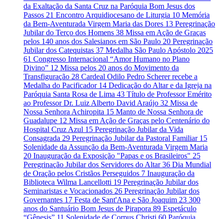
da Exaltação da Santa Cruz na Paróquia Bom Jesus dos
Passos
21
Encontro Arquidiocesano de Liturgia
10
Memória
da Bem-Aventurada Virgem Maria das Dores
13
Peregrinação
Jubilar do Terço dos Homens
38
Missa em Ação de Graças
pelos 140 anos dos Salesianos em São Paulo
20
Peregrinação
Jubilar dos Catequistas
37
Medalha São Paulo Apóstolo 2025
61
Congresso Internacional “Amor Humano no Plano
Divino”
12
Missa pelos 20 anos do Movimento da
Transfiguração
28
Cardeal Odilo Pedro Scherer recebe a
Medalha do Pacificador
14
Dedicação do Altar e da Igreja na
Paróquia Santa Rosa de Lima
43
Título de Professor Emérito
ao Professor Dr. Luiz Alberto David Araújo
32
Missa de
Nossa Senhora Achiropita
15
Manto de Nossa Senhora de
Guadalupe
12
Missa em Ação de Graças pelo Centenário do
Hospital Cruz Azul
15
Peregrinação Jubilar da Vida
Consagrada
29
Peregrinação Jubilar da Pastoral Familiar
15
Solenidade da Assunção da Bem-Aventurada Virgem Maria
20
Inauguração da Exposição "Papas e os Brasileiros"
25
Peregrinação Jubilar dos Servidores do Altar
36
Dia Mundial
de Oração pelos Cristãos Perseguidos
7
Inauguração da
Biblioteca Wilma Lancellotti
19
Peregrinação Jubilar dos
Seminaristas e Vocacionados
26
Peregrinação Jubilar dos
Governantes
17
Festa de Sant'Ana e São Joaquim
23
300
anos do Santuário Bom Jesus de Pirapora
89
Espetáculo
“Gênesis”
11
Solenidade de Corpus Christi
60
Paróquia