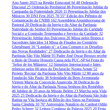
Ano Santo 2025 na Região Episcopal Sé
48
Ordenação
Diaconal
25
Ordenação Presbiteral
86
Peregrinação Jubilar da
Campanha da Fraternidade 2026
11
Peregrinação Jubilar dos
Músicos
30
DNJ Fest 2025
70
55° Edição dos Prêmios de
Comunicação da CNBB
162
Assembleia Arquidiocesana de
Pastoral
20
Dedicação da Igreja e do Altar da Paróquia
Natividade do Senhor
83
Peregrinação Jubilar do Caridade
Social e a Comissão Testemunho e Serviço da Caridade
32
Peregrinação Jubilar dos Diáconos
20
Missa pelos Bispos e
Sacerdotes falecidos
14
Missa de Finados no Cemitério
Ghetsêmani
16
“Laudato si’: a Casa Comum e os Desafios
das Novas Realidades"
27
Dedicação da Igreja e do Altar da
Paróquia São Vito Mártir
93
Padre José Oscar Beozzo recebe
o título de Doutor Honoris Causa pela PUC-SP
64
Festa do
‘Señor de los Milagros’
12
Simpósio Internacional e Inter-
religioso pelos 60 anos da Declaração Nostra Aetate
52
Projeto 'Recriar' da Paróquia São Vito Mártir
12
80 anos da
Fundação São Paulo
38
Solenidade da Bem-Aventurada
Virgem Maria da Conceição Aparecida
38
Dedicação da
Igreja e do Altar da Paróquia Nossa Senhora dos Remédios
46
Jubileu de 20 anos da Missão Belém
23
Marcha pela Vida
2025
25
Dedicação da Igreja e do Altar da Paróquia São João
Batista na Vila Ipojuca
46
Bênção dos Sinos na Paróquia
Santa Cândida
10
76º Aniversário Natalício do Cardeal Odilo
Pedro Scherer
32
Leitura Contínua da Palavra 2025
20
Festa