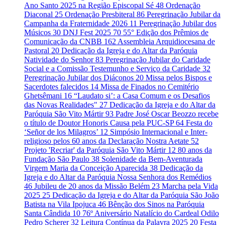
Ano Santo 2025 na Região Episcopal Sé
48
Ordenação
Diaconal
25
Ordenação Presbiteral
86
Peregrinação Jubilar da
Campanha da Fraternidade 2026
11
Peregrinação Jubilar dos
Músicos
30
DNJ Fest 2025
70
55° Edição dos Prêmios de
Comunicação da CNBB
162
Assembleia Arquidiocesana de
Pastoral
20
Dedicação da Igreja e do Altar da Paróquia
Natividade do Senhor
83
Peregrinação Jubilar do Caridade
Social e a Comissão Testemunho e Serviço da Caridade
32
Peregrinação Jubilar dos Diáconos
20
Missa pelos Bispos e
Sacerdotes falecidos
14
Missa de Finados no Cemitério
Ghetsêmani
16
“Laudato si’: a Casa Comum e os Desafios
das Novas Realidades"
27
Dedicação da Igreja e do Altar da
Paróquia São Vito Mártir
93
Padre José Oscar Beozzo recebe
o título de Doutor Honoris Causa pela PUC-SP
64
Festa do
‘Señor de los Milagros’
12
Simpósio Internacional e Inter-
religioso pelos 60 anos da Declaração Nostra Aetate
52
Projeto 'Recriar' da Paróquia São Vito Mártir
12
80 anos da
Fundação São Paulo
38
Solenidade da Bem-Aventurada
Virgem Maria da Conceição Aparecida
38
Dedicação da
Igreja e do Altar da Paróquia Nossa Senhora dos Remédios
46
Jubileu de 20 anos da Missão Belém
23
Marcha pela Vida
2025
25
Dedicação da Igreja e do Altar da Paróquia São João
Batista na Vila Ipojuca
46
Bênção dos Sinos na Paróquia
Santa Cândida
10
76º Aniversário Natalício do Cardeal Odilo
Pedro Scherer
32
Leitura Contínua da Palavra 2025
20
Festa