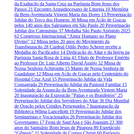
da Exaltação da Santa Cruz na Paróquia Bom Jesus dos
Passos
21
Encontro Arquidiocesano de Liturgia
10
Memória
da Bem-Aventurada Virgem Maria das Dores
13
Peregrinação
Jubilar do Terço dos Homens
38
Missa em Ação de Graças
pelos 140 anos dos Salesianos em São Paulo
20
Peregrinação
Jubilar dos Catequistas
37
Medalha São Paulo Apóstolo 2025
61
Congresso Internacional “Amor Humano no Plano
Divino”
12
Missa pelos 20 anos do Movimento da
Transfiguração
28
Cardeal Odilo Pedro Scherer recebe a
Medalha do Pacificador
14
Dedicação do Altar e da Igreja na
Paróquia Santa Rosa de Lima
43
Título de Professor Emérito
ao Professor Dr. Luiz Alberto David Araújo
32
Missa de
Nossa Senhora Achiropita
15
Manto de Nossa Senhora de
Guadalupe
12
Missa em Ação de Graças pelo Centenário do
Hospital Cruz Azul
15
Peregrinação Jubilar da Vida
Consagrada
29
Peregrinação Jubilar da Pastoral Familiar
15
Solenidade da Assunção da Bem-Aventurada Virgem Maria
20
Inauguração da Exposição "Papas e os Brasileiros"
25
Peregrinação Jubilar dos Servidores do Altar
36
Dia Mundial
de Oração pelos Cristãos Perseguidos
7
Inauguração da
Biblioteca Wilma Lancellotti
19
Peregrinação Jubilar dos
Seminaristas e Vocacionados
26
Peregrinação Jubilar dos
Governantes
17
Festa de Sant'Ana e São Joaquim
23
300
anos do Santuário Bom Jesus de Pirapora
89
Espetáculo
“Gênesis”
11
Solenidade de Corpus Christi
60
Paróquia