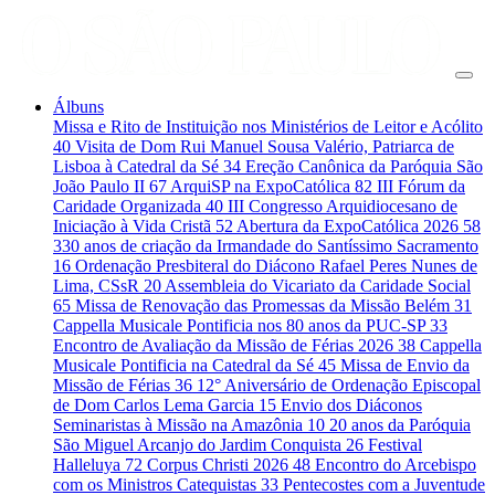
Álbuns
Missa e Rito de Instituição nos Ministérios de Leitor e Acólito
40
Visita de Dom Rui Manuel Sousa Valério, Patriarca de
Lisboa à Catedral da Sé
34
Ereção Canônica da Paróquia São
João Paulo II
67
ArquiSP na ExpoCatólica
82
III Fórum da
Caridade Organizada
40
III Congresso Arquidiocesano de
Iniciação à Vida Cristã
52
Abertura da ExpoCatólica 2026
58
330 anos de criação da Irmandade do Santíssimo Sacramento
16
Ordenação Presbiteral do Diácono Rafael Peres Nunes de
Lima, CSsR
20
Assembleia do Vicariato da Caridade Social
65
Missa de Renovação das Promessas da Missão Belém
31
Cappella Musicale Pontificia nos 80 anos da PUC-SP
33
Encontro de Avaliação da Missão de Férias 2026
38
Cappella
Musicale Pontificia na Catedral da Sé
45
Missa de Envio da
Missão de Férias
36
12° Aniversário de Ordenação Episcopal
de Dom Carlos Lema Garcia
15
Envio dos Diáconos
Seminaristas à Missão na Amazônia
10
20 anos da Paróquia
São Miguel Arcanjo do Jardim Conquista
26
Festival
Halleluya
72
Corpus Christi 2026
48
Encontro do Arcebispo
com os Ministros Catequistas
33
Pentecostes com a Juventude