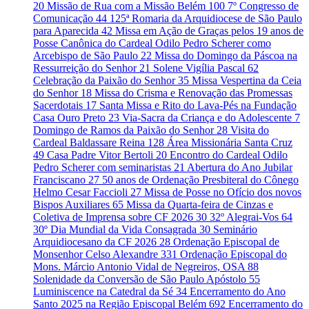
20
Missão de Rua com a Missão Belém
100
7º Congresso de
Comunicação
44
125ª Romaria da Arquidiocese de São Paulo
para Aparecida
42
Missa em Ação de Graças pelos 19 anos de
Posse Canônica do Cardeal Odilo Pedro Scherer como
Arcebispo de São Paulo
22
Missa do Domingo da Páscoa na
Ressurreição do Senhor
21
Solene Vigília Pascal
62
Celebração da Paixão do Senhor
35
Missa Vespertina da Ceia
do Senhor
18
Missa do Crisma e Renovação das Promessas
Sacerdotais
17
Santa Missa e Rito do Lava-Pés na Fundação
Casa Ouro Preto
23
Via-Sacra da Criança e do Adolescente
7
Domingo de Ramos da Paixão do Senhor
28
Visita do
Cardeal Baldassare Reina
128
Área Missionária Santa Cruz
49
Casa Padre Vitor Bertoli
20
Encontro do Cardeal Odilo
Pedro Scherer com seminaristas
21
Abertura do Ano Jubilar
Franciscano
27
50 anos de Ordenação Presbiteral do Cônego
Helmo Cesar Faccioli
27
Missa de Posse no Ofício dos novos
Bispos Auxiliares
65
Missa da Quarta-feira de Cinzas e
Coletiva de Imprensa sobre CF 2026
30
32º Alegrai-Vos
64
30º Dia Mundial da Vida Consagrada
30
Seminário
Arquidiocesano da CF 2026
28
Ordenação Episcopal de
Monsenhor Celso Alexandre
331
Ordenação Episcopal do
Mons. Márcio Antonio Vidal de Negreiros, OSA
88
Solenidade da Conversão de São Paulo Apóstolo
55
Luminiscence na Catedral da Sé
34
Encerramento do Ano
Santo 2025 na Região Episcopal Belém
692
Encerramento do