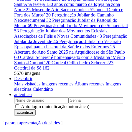
Sant’Ana festeja 130 anos como marco da Igreja na zona
Norte
25
Museu de Arte Sacra completa 55 anos ‘Dentro e
Fora dos Muros’
20
Peregrinação Jubilar do Caminho
Neocatecumenal
32
Peregrinação Jubilar da Pastoral do
Menor
69
Peregrinação Jubilar do Movimento de Schoenstatt
53
Peregrinação Jubilar dos Movimentos Eclesiais,
Associações de Fiéis e Novas Comunidades
43
Peregrinação
Jubilar da Juventude
46
Peregrinação Jubilar do Vicariato
Episcopal para a Pastoral da Saúde e dos Enfermos
25
Abertura do Ano Santo 2025 na Arquidiocese de São Paulo
60
Cardeal Scherer é homenageado com a Medalha ‘Mérito
Santos-Dumont’
20
Cardeal Odilo Pedro Scherer
223
Catedral da Sé
162
5670 imagens
Descobrir
Mais visitadas
Imagens recentes
Álbuns recentes
Imagens
aleatórias
Calendário
autenticar
Auto login (autenticação automática)
autenticar
[
parar a apresentação de slides
]