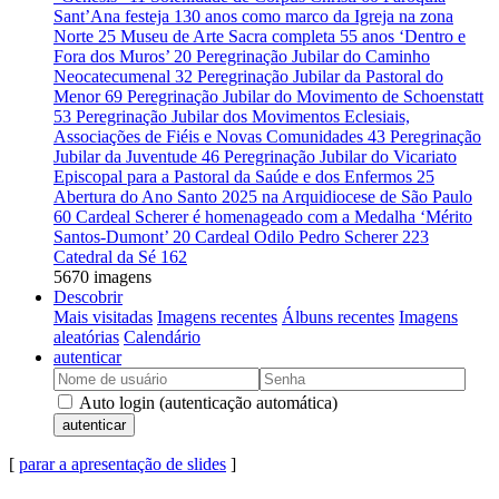
Sant’Ana festeja 130 anos como marco da Igreja na zona
Norte
25
Museu de Arte Sacra completa 55 anos ‘Dentro e
Fora dos Muros’
20
Peregrinação Jubilar do Caminho
Neocatecumenal
32
Peregrinação Jubilar da Pastoral do
Menor
69
Peregrinação Jubilar do Movimento de Schoenstatt
53
Peregrinação Jubilar dos Movimentos Eclesiais,
Associações de Fiéis e Novas Comunidades
43
Peregrinação
Jubilar da Juventude
46
Peregrinação Jubilar do Vicariato
Episcopal para a Pastoral da Saúde e dos Enfermos
25
Abertura do Ano Santo 2025 na Arquidiocese de São Paulo
60
Cardeal Scherer é homenageado com a Medalha ‘Mérito
Santos-Dumont’
20
Cardeal Odilo Pedro Scherer
223
Catedral da Sé
162
5670 imagens
Descobrir
Mais visitadas
Imagens recentes
Álbuns recentes
Imagens
aleatórias
Calendário
autenticar
Auto login (autenticação automática)
autenticar
[
parar a apresentação de slides
]