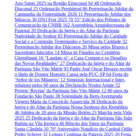
Ano Santo 2025 na Região Episcopal Sé
48
Ordenação
Diaconal
25
Ordenação Presbiteral
86
Peregrinação Jubilar da
Campanha da Fraternidade 2026
11
Peregrinação Jubilar dos
Músicos
30
DNJ Fest 2025
70
55° Edição dos Prêmios de
Comunicação da CNBB
162
Assembleia Arquidiocesana de
Pastoral
20
Dedicação da Igreja e do Altar da Paróquia
Natividade do Senhor
83
Peregrinação Jubilar do Caridade
Social e a Comissão Testemunho e Serviço da Caridade
32
Peregrinação Jubilar dos Diáconos
20
Missa pelos Bispos e
Sacerdotes falecidos
14
Missa de Finados no Cemitério
Ghetsêmani
16
“Laudato si’: a Casa Comum e os Desafios
das Novas Realidades"
27
Dedicação da Igreja e do Altar da
Paróquia São Vito Mártir
93
Padre José Oscar Beozzo recebe
o título de Doutor Honoris Causa pela PUC-SP
64
Festa do
‘Señor de los Milagros’
12
Simpósio Internacional e Inter-
religioso pelos 60 anos da Declaração Nostra Aetate
52
Projeto 'Recriar' da Paróquia São Vito Mártir
12
80 anos da
Fundação São Paulo
38
Solenidade da Bem-Aventurada
Virgem Maria da Conceição Aparecida
38
Dedicação da
Igreja e do Altar da Paróquia Nossa Senhora dos Remédios
46
Jubileu de 20 anos da Missão Belém
23
Marcha pela Vida
2025
25
Dedicação da Igreja e do Altar da Paróquia São João
Batista na Vila Ipojuca
46
Bênção dos Sinos na Paróquia
Santa Cândida
10
76º Aniversário Natalício do Cardeal Odilo
Pedro Scherer
32
Leitura Contínua da Palavra 2025
20
Festa