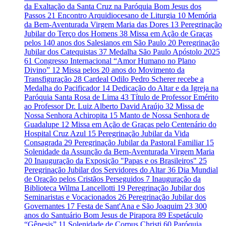
da Exaltação da Santa Cruz na Paróquia Bom Jesus dos
Passos
21
Encontro Arquidiocesano de Liturgia
10
Memória
da Bem-Aventurada Virgem Maria das Dores
13
Peregrinação
Jubilar do Terço dos Homens
38
Missa em Ação de Graças
pelos 140 anos dos Salesianos em São Paulo
20
Peregrinação
Jubilar dos Catequistas
37
Medalha São Paulo Apóstolo 2025
61
Congresso Internacional “Amor Humano no Plano
Divino”
12
Missa pelos 20 anos do Movimento da
Transfiguração
28
Cardeal Odilo Pedro Scherer recebe a
Medalha do Pacificador
14
Dedicação do Altar e da Igreja na
Paróquia Santa Rosa de Lima
43
Título de Professor Emérito
ao Professor Dr. Luiz Alberto David Araújo
32
Missa de
Nossa Senhora Achiropita
15
Manto de Nossa Senhora de
Guadalupe
12
Missa em Ação de Graças pelo Centenário do
Hospital Cruz Azul
15
Peregrinação Jubilar da Vida
Consagrada
29
Peregrinação Jubilar da Pastoral Familiar
15
Solenidade da Assunção da Bem-Aventurada Virgem Maria
20
Inauguração da Exposição "Papas e os Brasileiros"
25
Peregrinação Jubilar dos Servidores do Altar
36
Dia Mundial
de Oração pelos Cristãos Perseguidos
7
Inauguração da
Biblioteca Wilma Lancellotti
19
Peregrinação Jubilar dos
Seminaristas e Vocacionados
26
Peregrinação Jubilar dos
Governantes
17
Festa de Sant'Ana e São Joaquim
23
300
anos do Santuário Bom Jesus de Pirapora
89
Espetáculo
“Gênesis”
11
Solenidade de Corpus Christi
60
Paróquia