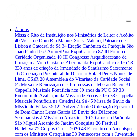
Álbuns
Missa e Rito de Instituição nos Ministérios de Leitor e Acólito
40
Visita de Dom Rui Manuel Sousa Valério, Patriarca de
Lisboa à Catedral da Sé
34
Ereção Canônica da Paróquia São
João Paulo II
67
ArquiSP na ExpoCatólica
82
III Fórum da
Caridade Organizada
40
III Congresso Arquidiocesano de
Iniciação à Vida Cristã
52
Abertura da ExpoCatólica 2026
58
330 anos de criação da Irmandade do Santíssimo Sacramento
16
Ordenação Presbiteral do Diácono Rafael Peres Nunes de
Lima, CSsR
20
Assembleia do Vicariato da Caridade Social
65
Missa de Renovação das Promessas da Missão Belém
31
Cappella Musicale Pontificia nos 80 anos da PUC-SP
33
Encontro de Avaliação da Missão de Férias 2026
38
Cappella
Musicale Pontificia na Catedral da Sé
45
Missa de Envio da
Missão de Férias
36
12° Aniversário de Ordenação Episcopal
de Dom Carlos Lema Garcia
15
Envio dos Diáconos
Seminaristas à Missão na Amazônia
10
20 anos da Paróquia
São Miguel Arcanjo do Jardim Conquista
26
Festival
Halleluya
72
Corpus Christi 2026
48
Encontro do Arcebispo
com os Ministros Catequistas
33
Pentecostes com a Juventude