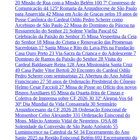
20
Missão de Rua com a Missão Belém
100
7º Congresso de
Comunicação
44
125ª Romaria da Arquidiocese de São Paulo
para Aparecida
42
Missa em Ação de Graças pelos 19 anos de
Posse Canônica do Cardeal Odilo Pedro Scherer como
Arcebispo de São Paulo
22
Missa do Domingo da Páscoa na
Ressurreição do Senhor
21
Solene Vigília Pascal
62
Celebração da Paixão do Senhor
35
Missa Vespertina da Ceia
do Senhor
18
Missa do Crisma e Renovação das Promessas
Sacerdotais
17
Santa Missa e Rito do Lava-Pés na Fundação
Casa Ouro Preto
23
Via-Sacra da Criança e do Adolescente
7
Domingo de Ramos da Paixão do Senhor
28
Visita do
Cardeal Baldassare Reina
128
Área Missionária Santa Cruz
49
Casa Padre Vitor Bertoli
20
Encontro do Cardeal Odilo
Pedro Scherer com seminaristas
21
Abertura do Ano Jubilar
Franciscano
27
50 anos de Ordenação Presbiteral do Cônego
Helmo Cesar Faccioli
27
Missa de Posse no Ofício dos novos
Bispos Auxiliares
65
Missa da Quarta-feira de Cinzas e
Coletiva de Imprensa sobre CF 2026
30
32º Alegrai-Vos
64
30º Dia Mundial da Vida Consagrada
30
Seminário
Arquidiocesano da CF 2026
28
Ordenação Episcopal de
Monsenhor Celso Alexandre
331
Ordenação Episcopal do
Mons. Márcio Antonio Vidal de Negreiros, OSA
88
Solenidade da Conversão de São Paulo Apóstolo
55
Luminiscence na Catedral da Sé
34
Encerramento do Ano
Santo 2025 na Região Episcopal Belém
692
Encerramento do