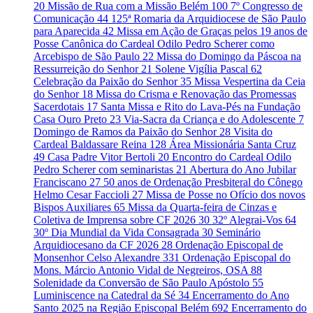
20
Missão de Rua com a Missão Belém
100
7º Congresso de
Comunicação
44
125ª Romaria da Arquidiocese de São Paulo
para Aparecida
42
Missa em Ação de Graças pelos 19 anos de
Posse Canônica do Cardeal Odilo Pedro Scherer como
Arcebispo de São Paulo
22
Missa do Domingo da Páscoa na
Ressurreição do Senhor
21
Solene Vigília Pascal
62
Celebração da Paixão do Senhor
35
Missa Vespertina da Ceia
do Senhor
18
Missa do Crisma e Renovação das Promessas
Sacerdotais
17
Santa Missa e Rito do Lava-Pés na Fundação
Casa Ouro Preto
23
Via-Sacra da Criança e do Adolescente
7
Domingo de Ramos da Paixão do Senhor
28
Visita do
Cardeal Baldassare Reina
128
Área Missionária Santa Cruz
49
Casa Padre Vitor Bertoli
20
Encontro do Cardeal Odilo
Pedro Scherer com seminaristas
21
Abertura do Ano Jubilar
Franciscano
27
50 anos de Ordenação Presbiteral do Cônego
Helmo Cesar Faccioli
27
Missa de Posse no Ofício dos novos
Bispos Auxiliares
65
Missa da Quarta-feira de Cinzas e
Coletiva de Imprensa sobre CF 2026
30
32º Alegrai-Vos
64
30º Dia Mundial da Vida Consagrada
30
Seminário
Arquidiocesano da CF 2026
28
Ordenação Episcopal de
Monsenhor Celso Alexandre
331
Ordenação Episcopal do
Mons. Márcio Antonio Vidal de Negreiros, OSA
88
Solenidade da Conversão de São Paulo Apóstolo
55
Luminiscence na Catedral da Sé
34
Encerramento do Ano
Santo 2025 na Região Episcopal Belém
692
Encerramento do