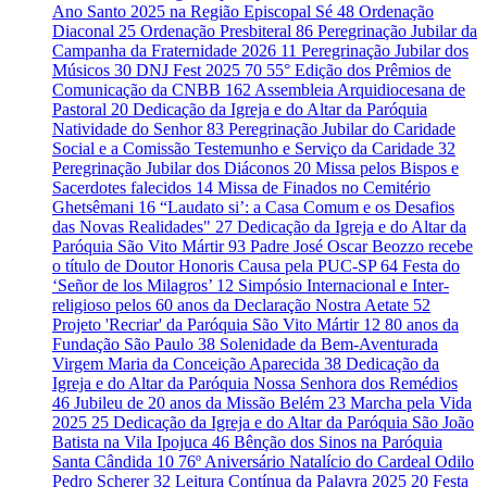
Ano Santo 2025 na Região Episcopal Sé
48
Ordenação
Diaconal
25
Ordenação Presbiteral
86
Peregrinação Jubilar da
Campanha da Fraternidade 2026
11
Peregrinação Jubilar dos
Músicos
30
DNJ Fest 2025
70
55° Edição dos Prêmios de
Comunicação da CNBB
162
Assembleia Arquidiocesana de
Pastoral
20
Dedicação da Igreja e do Altar da Paróquia
Natividade do Senhor
83
Peregrinação Jubilar do Caridade
Social e a Comissão Testemunho e Serviço da Caridade
32
Peregrinação Jubilar dos Diáconos
20
Missa pelos Bispos e
Sacerdotes falecidos
14
Missa de Finados no Cemitério
Ghetsêmani
16
“Laudato si’: a Casa Comum e os Desafios
das Novas Realidades"
27
Dedicação da Igreja e do Altar da
Paróquia São Vito Mártir
93
Padre José Oscar Beozzo recebe
o título de Doutor Honoris Causa pela PUC-SP
64
Festa do
‘Señor de los Milagros’
12
Simpósio Internacional e Inter-
religioso pelos 60 anos da Declaração Nostra Aetate
52
Projeto 'Recriar' da Paróquia São Vito Mártir
12
80 anos da
Fundação São Paulo
38
Solenidade da Bem-Aventurada
Virgem Maria da Conceição Aparecida
38
Dedicação da
Igreja e do Altar da Paróquia Nossa Senhora dos Remédios
46
Jubileu de 20 anos da Missão Belém
23
Marcha pela Vida
2025
25
Dedicação da Igreja e do Altar da Paróquia São João
Batista na Vila Ipojuca
46
Bênção dos Sinos na Paróquia
Santa Cândida
10
76º Aniversário Natalício do Cardeal Odilo
Pedro Scherer
32
Leitura Contínua da Palavra 2025
20
Festa