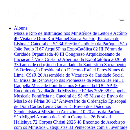
Álbuns
Missa e Rito de Instituição nos Ministérios de Leitor e Acólito
40
Visita de Dom Rui Manuel Sousa Valério, Patriarca de
Lisboa à Catedral da Sé
34
Ereção Canônica da Paróquia São
João Paulo II
67
ArquiSP na ExpoCatólica
82
III Fórum da
Caridade Organizada
40
III Congresso Arquidiocesano de
Iniciação à Vida Cristã
52
Abertura da ExpoCatólica 2026
58
330 anos de criação da Irmandade do Santíssimo Sacramento
16
Ordenação Presbiteral do Diácono Rafael Peres Nunes de
Lima, CSsR
20
Assembleia do Vicariato da Caridade Social
65
Missa de Renovação das Promessas da Missão Belém
31
Cappella Musicale Pontificia nos 80 anos da PUC-SP
33
Encontro de Avaliação da Missão de Férias 2026
38
Cappella
Musicale Pontificia na Catedral da Sé
45
Missa de Envio da
Missão de Férias
36
12° Aniversário de Ordenação Episcopal
de Dom Carlos Lema Garcia
15
Envio dos Diáconos
Seminaristas à Missão na Amazônia
10
20 anos da Paróquia
São Miguel Arcanjo do Jardim Conquista
26
Festival
Halleluya
72
Corpus Christi 2026
48
Encontro do Arcebispo
com os Ministros Catequistas
33
Pentecostes com a Juventude