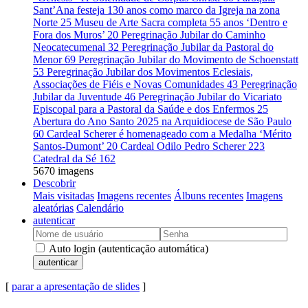
Sant’Ana festeja 130 anos como marco da Igreja na zona
Norte
25
Museu de Arte Sacra completa 55 anos ‘Dentro e
Fora dos Muros’
20
Peregrinação Jubilar do Caminho
Neocatecumenal
32
Peregrinação Jubilar da Pastoral do
Menor
69
Peregrinação Jubilar do Movimento de Schoenstatt
53
Peregrinação Jubilar dos Movimentos Eclesiais,
Associações de Fiéis e Novas Comunidades
43
Peregrinação
Jubilar da Juventude
46
Peregrinação Jubilar do Vicariato
Episcopal para a Pastoral da Saúde e dos Enfermos
25
Abertura do Ano Santo 2025 na Arquidiocese de São Paulo
60
Cardeal Scherer é homenageado com a Medalha ‘Mérito
Santos-Dumont’
20
Cardeal Odilo Pedro Scherer
223
Catedral da Sé
162
5670 imagens
Descobrir
Mais visitadas
Imagens recentes
Álbuns recentes
Imagens
aleatórias
Calendário
autenticar
Auto login (autenticação automática)
autenticar
[
parar a apresentação de slides
]