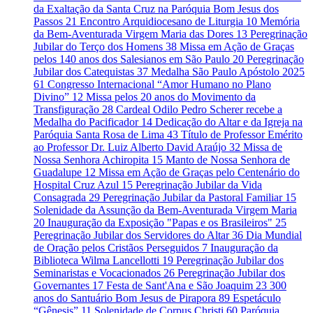
da Exaltação da Santa Cruz na Paróquia Bom Jesus dos
Passos
21
Encontro Arquidiocesano de Liturgia
10
Memória
da Bem-Aventurada Virgem Maria das Dores
13
Peregrinação
Jubilar do Terço dos Homens
38
Missa em Ação de Graças
pelos 140 anos dos Salesianos em São Paulo
20
Peregrinação
Jubilar dos Catequistas
37
Medalha São Paulo Apóstolo 2025
61
Congresso Internacional “Amor Humano no Plano
Divino”
12
Missa pelos 20 anos do Movimento da
Transfiguração
28
Cardeal Odilo Pedro Scherer recebe a
Medalha do Pacificador
14
Dedicação do Altar e da Igreja na
Paróquia Santa Rosa de Lima
43
Título de Professor Emérito
ao Professor Dr. Luiz Alberto David Araújo
32
Missa de
Nossa Senhora Achiropita
15
Manto de Nossa Senhora de
Guadalupe
12
Missa em Ação de Graças pelo Centenário do
Hospital Cruz Azul
15
Peregrinação Jubilar da Vida
Consagrada
29
Peregrinação Jubilar da Pastoral Familiar
15
Solenidade da Assunção da Bem-Aventurada Virgem Maria
20
Inauguração da Exposição "Papas e os Brasileiros"
25
Peregrinação Jubilar dos Servidores do Altar
36
Dia Mundial
de Oração pelos Cristãos Perseguidos
7
Inauguração da
Biblioteca Wilma Lancellotti
19
Peregrinação Jubilar dos
Seminaristas e Vocacionados
26
Peregrinação Jubilar dos
Governantes
17
Festa de Sant'Ana e São Joaquim
23
300
anos do Santuário Bom Jesus de Pirapora
89
Espetáculo
“Gênesis”
11
Solenidade de Corpus Christi
60
Paróquia