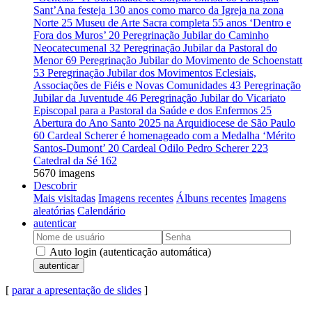
Sant’Ana festeja 130 anos como marco da Igreja na zona
Norte
25
Museu de Arte Sacra completa 55 anos ‘Dentro e
Fora dos Muros’
20
Peregrinação Jubilar do Caminho
Neocatecumenal
32
Peregrinação Jubilar da Pastoral do
Menor
69
Peregrinação Jubilar do Movimento de Schoenstatt
53
Peregrinação Jubilar dos Movimentos Eclesiais,
Associações de Fiéis e Novas Comunidades
43
Peregrinação
Jubilar da Juventude
46
Peregrinação Jubilar do Vicariato
Episcopal para a Pastoral da Saúde e dos Enfermos
25
Abertura do Ano Santo 2025 na Arquidiocese de São Paulo
60
Cardeal Scherer é homenageado com a Medalha ‘Mérito
Santos-Dumont’
20
Cardeal Odilo Pedro Scherer
223
Catedral da Sé
162
5670 imagens
Descobrir
Mais visitadas
Imagens recentes
Álbuns recentes
Imagens
aleatórias
Calendário
autenticar
Auto login (autenticação automática)
autenticar
[
parar a apresentação de slides
]