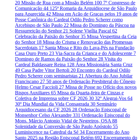
20
Missão de Rua com a Missão Belém
100
7º Congresso de
Comunicação
44
125ª Romaria da Arquidiocese de São Paulo
para Aparecida
42
Missa em Ação de Graças pelos 19 anos de
Posse Canônica do Cardeal Odilo Pedro Scherer como
Arcebispo de São Paulo
22
Missa do Domingo da Páscoa na
Ressurreição do Senhor
21
Solene Vigília Pascal
62
Celebração da Paixão do Senhor
35
Missa Vespertina da Ceia
do Senhor
18
Missa do Crisma e Renovação das Promessas
Sacerdotais
17
Santa Missa e Rito do Lava-Pés na Fundação
Casa Ouro Preto
23
Via-Sacra da Criança e do Adolescente
7
Domingo de Ramos da Paixão do Senhor
28
Visita do
Cardeal Baldassare Reina
128
Área Missionária Santa Cruz
49
Casa Padre Vitor Bertoli
20
Encontro do Cardeal Odilo
Pedro Scherer com seminaristas
21
Abertura do Ano Jubilar
Franciscano
27
50 anos de Ordenação Presbiteral do Cônego
Helmo Cesar Faccioli
27
Missa de Posse no Ofício dos novos
Bispos Auxiliares
65
Missa da Quarta-feira de Cinzas e
Coletiva de Imprensa sobre CF 2026
30
32º Alegrai-Vos
64
30º Dia Mundial da Vida Consagrada
30
Seminário
Arquidiocesano da CF 2026
28
Ordenação Episcopal de
Monsenhor Celso Alexandre
331
Ordenação Episcopal do
Mons. Márcio Antonio Vidal de Negreiros, OSA
88
Solenidade da Conversão de São Paulo Apóstolo
55
Luminiscence na Catedral da Sé
34
Encerramento do Ano
Santo 2025 na Região Episcopal Belém
692
Encerramento do