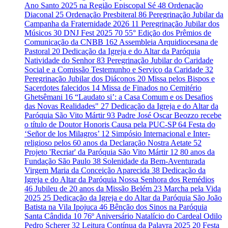
Ano Santo 2025 na Região Episcopal Sé
48
Ordenação
Diaconal
25
Ordenação Presbiteral
86
Peregrinação Jubilar da
Campanha da Fraternidade 2026
11
Peregrinação Jubilar dos
Músicos
30
DNJ Fest 2025
70
55° Edição dos Prêmios de
Comunicação da CNBB
162
Assembleia Arquidiocesana de
Pastoral
20
Dedicação da Igreja e do Altar da Paróquia
Natividade do Senhor
83
Peregrinação Jubilar do Caridade
Social e a Comissão Testemunho e Serviço da Caridade
32
Peregrinação Jubilar dos Diáconos
20
Missa pelos Bispos e
Sacerdotes falecidos
14
Missa de Finados no Cemitério
Ghetsêmani
16
“Laudato si’: a Casa Comum e os Desafios
das Novas Realidades"
27
Dedicação da Igreja e do Altar da
Paróquia São Vito Mártir
93
Padre José Oscar Beozzo recebe
o título de Doutor Honoris Causa pela PUC-SP
64
Festa do
‘Señor de los Milagros’
12
Simpósio Internacional e Inter-
religioso pelos 60 anos da Declaração Nostra Aetate
52
Projeto 'Recriar' da Paróquia São Vito Mártir
12
80 anos da
Fundação São Paulo
38
Solenidade da Bem-Aventurada
Virgem Maria da Conceição Aparecida
38
Dedicação da
Igreja e do Altar da Paróquia Nossa Senhora dos Remédios
46
Jubileu de 20 anos da Missão Belém
23
Marcha pela Vida
2025
25
Dedicação da Igreja e do Altar da Paróquia São João
Batista na Vila Ipojuca
46
Bênção dos Sinos na Paróquia
Santa Cândida
10
76º Aniversário Natalício do Cardeal Odilo
Pedro Scherer
32
Leitura Contínua da Palavra 2025
20
Festa