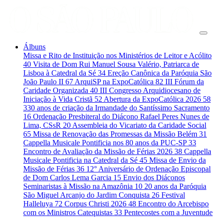
Álbuns
Missa e Rito de Instituição nos Ministérios de Leitor e Acólito
40
Visita de Dom Rui Manuel Sousa Valério, Patriarca de
Lisboa à Catedral da Sé
34
Ereção Canônica da Paróquia São
João Paulo II
67
ArquiSP na ExpoCatólica
82
III Fórum da
Caridade Organizada
40
III Congresso Arquidiocesano de
Iniciação à Vida Cristã
52
Abertura da ExpoCatólica 2026
58
330 anos de criação da Irmandade do Santíssimo Sacramento
16
Ordenação Presbiteral do Diácono Rafael Peres Nunes de
Lima, CSsR
20
Assembleia do Vicariato da Caridade Social
65
Missa de Renovação das Promessas da Missão Belém
31
Cappella Musicale Pontificia nos 80 anos da PUC-SP
33
Encontro de Avaliação da Missão de Férias 2026
38
Cappella
Musicale Pontificia na Catedral da Sé
45
Missa de Envio da
Missão de Férias
36
12° Aniversário de Ordenação Episcopal
de Dom Carlos Lema Garcia
15
Envio dos Diáconos
Seminaristas à Missão na Amazônia
10
20 anos da Paróquia
São Miguel Arcanjo do Jardim Conquista
26
Festival
Halleluya
72
Corpus Christi 2026
48
Encontro do Arcebispo
com os Ministros Catequistas
33
Pentecostes com a Juventude