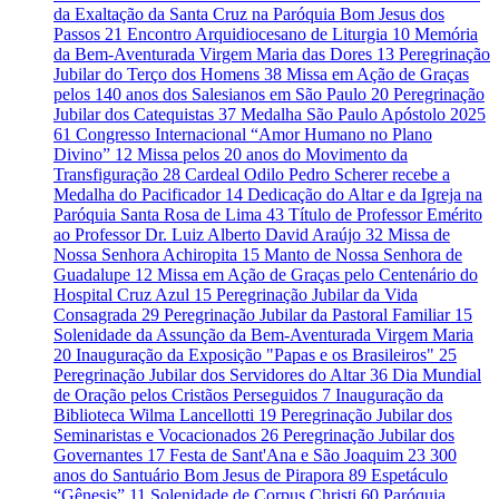
da Exaltação da Santa Cruz na Paróquia Bom Jesus dos
Passos
21
Encontro Arquidiocesano de Liturgia
10
Memória
da Bem-Aventurada Virgem Maria das Dores
13
Peregrinação
Jubilar do Terço dos Homens
38
Missa em Ação de Graças
pelos 140 anos dos Salesianos em São Paulo
20
Peregrinação
Jubilar dos Catequistas
37
Medalha São Paulo Apóstolo 2025
61
Congresso Internacional “Amor Humano no Plano
Divino”
12
Missa pelos 20 anos do Movimento da
Transfiguração
28
Cardeal Odilo Pedro Scherer recebe a
Medalha do Pacificador
14
Dedicação do Altar e da Igreja na
Paróquia Santa Rosa de Lima
43
Título de Professor Emérito
ao Professor Dr. Luiz Alberto David Araújo
32
Missa de
Nossa Senhora Achiropita
15
Manto de Nossa Senhora de
Guadalupe
12
Missa em Ação de Graças pelo Centenário do
Hospital Cruz Azul
15
Peregrinação Jubilar da Vida
Consagrada
29
Peregrinação Jubilar da Pastoral Familiar
15
Solenidade da Assunção da Bem-Aventurada Virgem Maria
20
Inauguração da Exposição "Papas e os Brasileiros"
25
Peregrinação Jubilar dos Servidores do Altar
36
Dia Mundial
de Oração pelos Cristãos Perseguidos
7
Inauguração da
Biblioteca Wilma Lancellotti
19
Peregrinação Jubilar dos
Seminaristas e Vocacionados
26
Peregrinação Jubilar dos
Governantes
17
Festa de Sant'Ana e São Joaquim
23
300
anos do Santuário Bom Jesus de Pirapora
89
Espetáculo
“Gênesis”
11
Solenidade de Corpus Christi
60
Paróquia