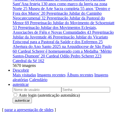
Sant’Ana festeja 130 anos como marco da Igreja na zona
Norte
25
Museu de Arte Sacra completa 55 anos ‘Dentro e
Fora dos Muros’
20
Peregrinação Jubilar do Caminho
Neocatecumenal
32
Peregrinação Jubilar da Pastoral do
Menor
69
Peregrinação Jubilar do Movimento de Schoenstatt
53
Peregrinação Jubilar dos Movimentos Eclesiais,
Associações de Fiéis e Novas Comunidades
43
Peregrinação
Jubilar da Juventude
46
Peregrinação Jubilar do Vicariato
Episcopal para a Pastoral da Saúde e dos Enfermos
25
Abertura do Ano Santo 2025 na Arquidiocese de São Paulo
60
Cardeal Scherer é homenageado com a Medalha ‘Mérito
Santos-Dumont’
20
Cardeal Odilo Pedro Scherer
223
Catedral da Sé
162
5670 imagens
Descobrir
Mais visitadas
Imagens recentes
Álbuns recentes
Imagens
aleatórias
Calendário
autenticar
Auto login (autenticação automática)
autenticar
[
parar a apresentação de slides
]