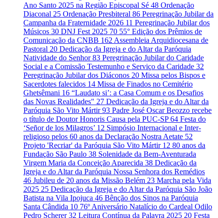
Ano Santo 2025 na Região Episcopal Sé
48
Ordenação
Diaconal
25
Ordenação Presbiteral
86
Peregrinação Jubilar da
Campanha da Fraternidade 2026
11
Peregrinação Jubilar dos
Músicos
30
DNJ Fest 2025
70
55° Edição dos Prêmios de
Comunicação da CNBB
162
Assembleia Arquidiocesana de
Pastoral
20
Dedicação da Igreja e do Altar da Paróquia
Natividade do Senhor
83
Peregrinação Jubilar do Caridade
Social e a Comissão Testemunho e Serviço da Caridade
32
Peregrinação Jubilar dos Diáconos
20
Missa pelos Bispos e
Sacerdotes falecidos
14
Missa de Finados no Cemitério
Ghetsêmani
16
“Laudato si’: a Casa Comum e os Desafios
das Novas Realidades"
27
Dedicação da Igreja e do Altar da
Paróquia São Vito Mártir
93
Padre José Oscar Beozzo recebe
o título de Doutor Honoris Causa pela PUC-SP
64
Festa do
‘Señor de los Milagros’
12
Simpósio Internacional e Inter-
religioso pelos 60 anos da Declaração Nostra Aetate
52
Projeto 'Recriar' da Paróquia São Vito Mártir
12
80 anos da
Fundação São Paulo
38
Solenidade da Bem-Aventurada
Virgem Maria da Conceição Aparecida
38
Dedicação da
Igreja e do Altar da Paróquia Nossa Senhora dos Remédios
46
Jubileu de 20 anos da Missão Belém
23
Marcha pela Vida
2025
25
Dedicação da Igreja e do Altar da Paróquia São João
Batista na Vila Ipojuca
46
Bênção dos Sinos na Paróquia
Santa Cândida
10
76º Aniversário Natalício do Cardeal Odilo
Pedro Scherer
32
Leitura Contínua da Palavra 2025
20
Festa