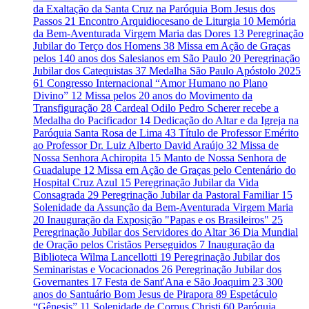
da Exaltação da Santa Cruz na Paróquia Bom Jesus dos
Passos
21
Encontro Arquidiocesano de Liturgia
10
Memória
da Bem-Aventurada Virgem Maria das Dores
13
Peregrinação
Jubilar do Terço dos Homens
38
Missa em Ação de Graças
pelos 140 anos dos Salesianos em São Paulo
20
Peregrinação
Jubilar dos Catequistas
37
Medalha São Paulo Apóstolo 2025
61
Congresso Internacional “Amor Humano no Plano
Divino”
12
Missa pelos 20 anos do Movimento da
Transfiguração
28
Cardeal Odilo Pedro Scherer recebe a
Medalha do Pacificador
14
Dedicação do Altar e da Igreja na
Paróquia Santa Rosa de Lima
43
Título de Professor Emérito
ao Professor Dr. Luiz Alberto David Araújo
32
Missa de
Nossa Senhora Achiropita
15
Manto de Nossa Senhora de
Guadalupe
12
Missa em Ação de Graças pelo Centenário do
Hospital Cruz Azul
15
Peregrinação Jubilar da Vida
Consagrada
29
Peregrinação Jubilar da Pastoral Familiar
15
Solenidade da Assunção da Bem-Aventurada Virgem Maria
20
Inauguração da Exposição "Papas e os Brasileiros"
25
Peregrinação Jubilar dos Servidores do Altar
36
Dia Mundial
de Oração pelos Cristãos Perseguidos
7
Inauguração da
Biblioteca Wilma Lancellotti
19
Peregrinação Jubilar dos
Seminaristas e Vocacionados
26
Peregrinação Jubilar dos
Governantes
17
Festa de Sant'Ana e São Joaquim
23
300
anos do Santuário Bom Jesus de Pirapora
89
Espetáculo
“Gênesis”
11
Solenidade de Corpus Christi
60
Paróquia