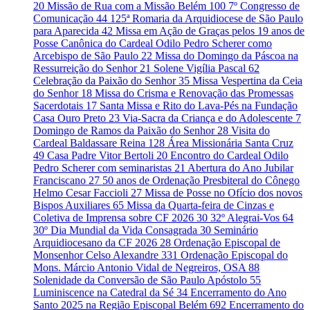
20
Missão de Rua com a Missão Belém
100
7º Congresso de
Comunicação
44
125ª Romaria da Arquidiocese de São Paulo
para Aparecida
42
Missa em Ação de Graças pelos 19 anos de
Posse Canônica do Cardeal Odilo Pedro Scherer como
Arcebispo de São Paulo
22
Missa do Domingo da Páscoa na
Ressurreição do Senhor
21
Solene Vigília Pascal
62
Celebração da Paixão do Senhor
35
Missa Vespertina da Ceia
do Senhor
18
Missa do Crisma e Renovação das Promessas
Sacerdotais
17
Santa Missa e Rito do Lava-Pés na Fundação
Casa Ouro Preto
23
Via-Sacra da Criança e do Adolescente
7
Domingo de Ramos da Paixão do Senhor
28
Visita do
Cardeal Baldassare Reina
128
Área Missionária Santa Cruz
49
Casa Padre Vitor Bertoli
20
Encontro do Cardeal Odilo
Pedro Scherer com seminaristas
21
Abertura do Ano Jubilar
Franciscano
27
50 anos de Ordenação Presbiteral do Cônego
Helmo Cesar Faccioli
27
Missa de Posse no Ofício dos novos
Bispos Auxiliares
65
Missa da Quarta-feira de Cinzas e
Coletiva de Imprensa sobre CF 2026
30
32º Alegrai-Vos
64
30º Dia Mundial da Vida Consagrada
30
Seminário
Arquidiocesano da CF 2026
28
Ordenação Episcopal de
Monsenhor Celso Alexandre
331
Ordenação Episcopal do
Mons. Márcio Antonio Vidal de Negreiros, OSA
88
Solenidade da Conversão de São Paulo Apóstolo
55
Luminiscence na Catedral da Sé
34
Encerramento do Ano
Santo 2025 na Região Episcopal Belém
692
Encerramento do