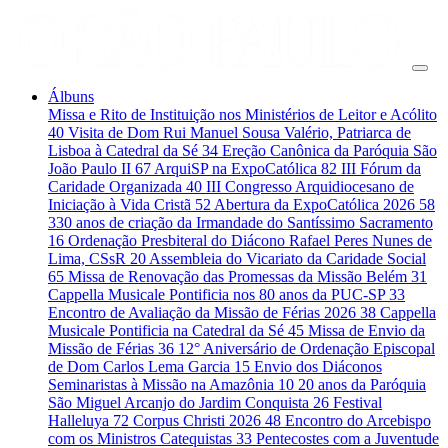
Álbuns
Missa e Rito de Instituição nos Ministérios de Leitor e Acólito
40
Visita de Dom Rui Manuel Sousa Valério, Patriarca de
Lisboa à Catedral da Sé
34
Ereção Canônica da Paróquia São
João Paulo II
67
ArquiSP na ExpoCatólica
82
III Fórum da
Caridade Organizada
40
III Congresso Arquidiocesano de
Iniciação à Vida Cristã
52
Abertura da ExpoCatólica 2026
58
330 anos de criação da Irmandade do Santíssimo Sacramento
16
Ordenação Presbiteral do Diácono Rafael Peres Nunes de
Lima, CSsR
20
Assembleia do Vicariato da Caridade Social
65
Missa de Renovação das Promessas da Missão Belém
31
Cappella Musicale Pontificia nos 80 anos da PUC-SP
33
Encontro de Avaliação da Missão de Férias 2026
38
Cappella
Musicale Pontificia na Catedral da Sé
45
Missa de Envio da
Missão de Férias
36
12° Aniversário de Ordenação Episcopal
de Dom Carlos Lema Garcia
15
Envio dos Diáconos
Seminaristas à Missão na Amazônia
10
20 anos da Paróquia
São Miguel Arcanjo do Jardim Conquista
26
Festival
Halleluya
72
Corpus Christi 2026
48
Encontro do Arcebispo
com os Ministros Catequistas
33
Pentecostes com a Juventude