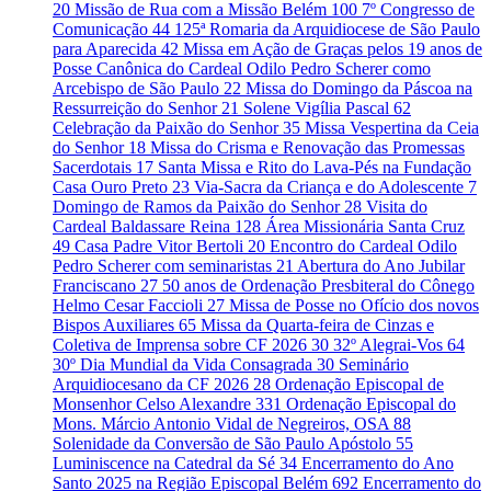
20
Missão de Rua com a Missão Belém
100
7º Congresso de
Comunicação
44
125ª Romaria da Arquidiocese de São Paulo
para Aparecida
42
Missa em Ação de Graças pelos 19 anos de
Posse Canônica do Cardeal Odilo Pedro Scherer como
Arcebispo de São Paulo
22
Missa do Domingo da Páscoa na
Ressurreição do Senhor
21
Solene Vigília Pascal
62
Celebração da Paixão do Senhor
35
Missa Vespertina da Ceia
do Senhor
18
Missa do Crisma e Renovação das Promessas
Sacerdotais
17
Santa Missa e Rito do Lava-Pés na Fundação
Casa Ouro Preto
23
Via-Sacra da Criança e do Adolescente
7
Domingo de Ramos da Paixão do Senhor
28
Visita do
Cardeal Baldassare Reina
128
Área Missionária Santa Cruz
49
Casa Padre Vitor Bertoli
20
Encontro do Cardeal Odilo
Pedro Scherer com seminaristas
21
Abertura do Ano Jubilar
Franciscano
27
50 anos de Ordenação Presbiteral do Cônego
Helmo Cesar Faccioli
27
Missa de Posse no Ofício dos novos
Bispos Auxiliares
65
Missa da Quarta-feira de Cinzas e
Coletiva de Imprensa sobre CF 2026
30
32º Alegrai-Vos
64
30º Dia Mundial da Vida Consagrada
30
Seminário
Arquidiocesano da CF 2026
28
Ordenação Episcopal de
Monsenhor Celso Alexandre
331
Ordenação Episcopal do
Mons. Márcio Antonio Vidal de Negreiros, OSA
88
Solenidade da Conversão de São Paulo Apóstolo
55
Luminiscence na Catedral da Sé
34
Encerramento do Ano
Santo 2025 na Região Episcopal Belém
692
Encerramento do