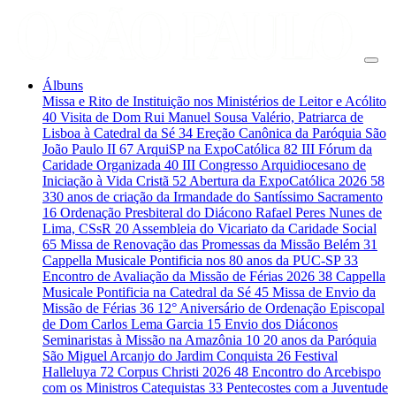
Álbuns
Missa e Rito de Instituição nos Ministérios de Leitor e Acólito
40
Visita de Dom Rui Manuel Sousa Valério, Patriarca de
Lisboa à Catedral da Sé
34
Ereção Canônica da Paróquia São
João Paulo II
67
ArquiSP na ExpoCatólica
82
III Fórum da
Caridade Organizada
40
III Congresso Arquidiocesano de
Iniciação à Vida Cristã
52
Abertura da ExpoCatólica 2026
58
330 anos de criação da Irmandade do Santíssimo Sacramento
16
Ordenação Presbiteral do Diácono Rafael Peres Nunes de
Lima, CSsR
20
Assembleia do Vicariato da Caridade Social
65
Missa de Renovação das Promessas da Missão Belém
31
Cappella Musicale Pontificia nos 80 anos da PUC-SP
33
Encontro de Avaliação da Missão de Férias 2026
38
Cappella
Musicale Pontificia na Catedral da Sé
45
Missa de Envio da
Missão de Férias
36
12° Aniversário de Ordenação Episcopal
de Dom Carlos Lema Garcia
15
Envio dos Diáconos
Seminaristas à Missão na Amazônia
10
20 anos da Paróquia
São Miguel Arcanjo do Jardim Conquista
26
Festival
Halleluya
72
Corpus Christi 2026
48
Encontro do Arcebispo
com os Ministros Catequistas
33
Pentecostes com a Juventude