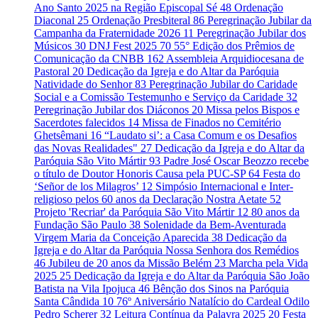
Ano Santo 2025 na Região Episcopal Sé
48
Ordenação
Diaconal
25
Ordenação Presbiteral
86
Peregrinação Jubilar da
Campanha da Fraternidade 2026
11
Peregrinação Jubilar dos
Músicos
30
DNJ Fest 2025
70
55° Edição dos Prêmios de
Comunicação da CNBB
162
Assembleia Arquidiocesana de
Pastoral
20
Dedicação da Igreja e do Altar da Paróquia
Natividade do Senhor
83
Peregrinação Jubilar do Caridade
Social e a Comissão Testemunho e Serviço da Caridade
32
Peregrinação Jubilar dos Diáconos
20
Missa pelos Bispos e
Sacerdotes falecidos
14
Missa de Finados no Cemitério
Ghetsêmani
16
“Laudato si’: a Casa Comum e os Desafios
das Novas Realidades"
27
Dedicação da Igreja e do Altar da
Paróquia São Vito Mártir
93
Padre José Oscar Beozzo recebe
o título de Doutor Honoris Causa pela PUC-SP
64
Festa do
‘Señor de los Milagros’
12
Simpósio Internacional e Inter-
religioso pelos 60 anos da Declaração Nostra Aetate
52
Projeto 'Recriar' da Paróquia São Vito Mártir
12
80 anos da
Fundação São Paulo
38
Solenidade da Bem-Aventurada
Virgem Maria da Conceição Aparecida
38
Dedicação da
Igreja e do Altar da Paróquia Nossa Senhora dos Remédios
46
Jubileu de 20 anos da Missão Belém
23
Marcha pela Vida
2025
25
Dedicação da Igreja e do Altar da Paróquia São João
Batista na Vila Ipojuca
46
Bênção dos Sinos na Paróquia
Santa Cândida
10
76º Aniversário Natalício do Cardeal Odilo
Pedro Scherer
32
Leitura Contínua da Palavra 2025
20
Festa