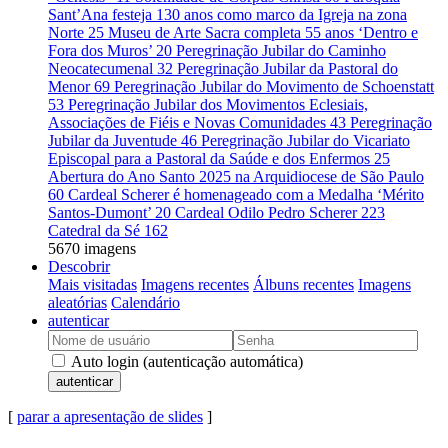
Sant’Ana festeja 130 anos como marco da Igreja na zona
Norte
25
Museu de Arte Sacra completa 55 anos ‘Dentro e
Fora dos Muros’
20
Peregrinação Jubilar do Caminho
Neocatecumenal
32
Peregrinação Jubilar da Pastoral do
Menor
69
Peregrinação Jubilar do Movimento de Schoenstatt
53
Peregrinação Jubilar dos Movimentos Eclesiais,
Associações de Fiéis e Novas Comunidades
43
Peregrinação
Jubilar da Juventude
46
Peregrinação Jubilar do Vicariato
Episcopal para a Pastoral da Saúde e dos Enfermos
25
Abertura do Ano Santo 2025 na Arquidiocese de São Paulo
60
Cardeal Scherer é homenageado com a Medalha ‘Mérito
Santos-Dumont’
20
Cardeal Odilo Pedro Scherer
223
Catedral da Sé
162
5670 imagens
Descobrir
Mais visitadas
Imagens recentes
Álbuns recentes
Imagens
aleatórias
Calendário
autenticar
Auto login (autenticação automática)
autenticar
[
parar a apresentação de slides
]