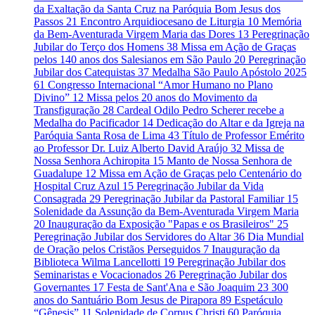
da Exaltação da Santa Cruz na Paróquia Bom Jesus dos
Passos
21
Encontro Arquidiocesano de Liturgia
10
Memória
da Bem-Aventurada Virgem Maria das Dores
13
Peregrinação
Jubilar do Terço dos Homens
38
Missa em Ação de Graças
pelos 140 anos dos Salesianos em São Paulo
20
Peregrinação
Jubilar dos Catequistas
37
Medalha São Paulo Apóstolo 2025
61
Congresso Internacional “Amor Humano no Plano
Divino”
12
Missa pelos 20 anos do Movimento da
Transfiguração
28
Cardeal Odilo Pedro Scherer recebe a
Medalha do Pacificador
14
Dedicação do Altar e da Igreja na
Paróquia Santa Rosa de Lima
43
Título de Professor Emérito
ao Professor Dr. Luiz Alberto David Araújo
32
Missa de
Nossa Senhora Achiropita
15
Manto de Nossa Senhora de
Guadalupe
12
Missa em Ação de Graças pelo Centenário do
Hospital Cruz Azul
15
Peregrinação Jubilar da Vida
Consagrada
29
Peregrinação Jubilar da Pastoral Familiar
15
Solenidade da Assunção da Bem-Aventurada Virgem Maria
20
Inauguração da Exposição "Papas e os Brasileiros"
25
Peregrinação Jubilar dos Servidores do Altar
36
Dia Mundial
de Oração pelos Cristãos Perseguidos
7
Inauguração da
Biblioteca Wilma Lancellotti
19
Peregrinação Jubilar dos
Seminaristas e Vocacionados
26
Peregrinação Jubilar dos
Governantes
17
Festa de Sant'Ana e São Joaquim
23
300
anos do Santuário Bom Jesus de Pirapora
89
Espetáculo
“Gênesis”
11
Solenidade de Corpus Christi
60
Paróquia