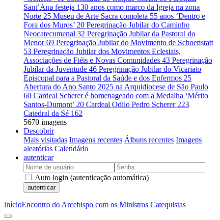
Sant’Ana festeja 130 anos como marco da Igreja na zona
Norte
25
Museu de Arte Sacra completa 55 anos ‘Dentro e
Fora dos Muros’
20
Peregrinação Jubilar do Caminho
Neocatecumenal
32
Peregrinação Jubilar da Pastoral do
Menor
69
Peregrinação Jubilar do Movimento de Schoenstatt
53
Peregrinação Jubilar dos Movimentos Eclesiais,
Associações de Fiéis e Novas Comunidades
43
Peregrinação
Jubilar da Juventude
46
Peregrinação Jubilar do Vicariato
Episcopal para a Pastoral da Saúde e dos Enfermos
25
Abertura do Ano Santo 2025 na Arquidiocese de São Paulo
60
Cardeal Scherer é homenageado com a Medalha ‘Mérito
Santos-Dumont’
20
Cardeal Odilo Pedro Scherer
223
Catedral da Sé
162
5670 imagens
Descobrir
Mais visitadas
Imagens recentes
Álbuns recentes
Imagens
aleatórias
Calendário
autenticar
Auto login (autenticação automática)
autenticar
Início
Encontro do Arcebispo com os Ministros Catequistas