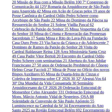
20
Missão de Rua com a Missão Belém
100
7º Congresso de
Comunicação
44
125ª Romaria da Arquidiocese de São Paulo
para Aparecida
42
Missa em Ação de Graças pelos 19 anos de
Posse Canônica do Cardeal Odilo Pedro Scherer como
Arcebispo de São Paulo
22
Missa do Domingo da Páscoa na
Ressurreição do Senhor
21
Solene Vigília Pascal
62
Celebração da Paixão do Senhor
35
Missa Vespertina da Ceia
do Senhor
18
Missa do Crisma e Renovação das Promessas
Sacerdotais
17
Santa Missa e Rito do Lava-Pés na Fundação
Casa Ouro Preto
23
Via-Sacra da Criança e do Adolescente
7
Domingo de Ramos da Paixão do Senhor
28
Visita do
Cardeal Baldassare Reina
128
Área Missionária Santa Cruz
49
Casa Padre Vitor Bertoli
20
Encontro do Cardeal Odilo
Pedro Scherer com seminaristas
21
Abertura do Ano Jubilar
Franciscano
27
50 anos de Ordenação Presbiteral do Cônego
Helmo Cesar Faccioli
27
Missa de Posse no Ofício dos novos
Bispos Auxiliares
65
Missa da Quarta-feira de Cinzas e
Coletiva de Imprensa sobre CF 2026
30
32º Alegrai-Vos
64
30º Dia Mundial da Vida Consagrada
30
Seminário
Arquidiocesano da CF 2026
28
Ordenação Episcopal de
Monsenhor Celso Alexandre
331
Ordenação Episcopal do
Mons. Márcio Antonio Vidal de Negreiros, OSA
88
Solenidade da Conversão de São Paulo Apóstolo
55
Luminiscence na Catedral da Sé
34
Encerramento do Ano
Santo 2025 na Região Episcopal Belém
692
Encerramento do