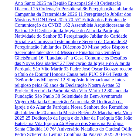
Ano Santo 2025 na Região Episcopal Sé
48
Ordenação
Diaconal
25
Ordenação Presbiteral
86
Peregrinação Jubilar da
Campanha da Fraternidade 2026
11
Peregrinação Jubilar dos
Músicos
30
DNJ Fest 2025
70
55° Edição dos Prêmios de
Comunicação da CNBB
162
Assembleia Arquidiocesana de
Pastoral
20
Dedicação da Igreja e do Altar da Paróquia
Natividade do Senhor
83
Peregrinação Jubilar do Caridade
Social e a Comissão Testemunho e Serviço da Caridade
32
Peregrinação Jubilar dos Diáconos
20
Missa pelos Bispos e
Sacerdotes falecidos
14
Missa de Finados no Cemitério
Ghetsêmani
16
“Laudato si’: a Casa Comum e os Desafios
das Novas Realidades"
27
Dedicação da Igreja e do Altar da
Paróquia São Vito Mártir
93
Padre José Oscar Beozzo recebe
o título de Doutor Honoris Causa pela PUC-SP
64
Festa do
‘Señor de los Milagros’
12
Simpósio Internacional e Inter-
religioso pelos 60 anos da Declaração Nostra Aetate
52
Projeto 'Recriar' da Paróquia São Vito Mártir
12
80 anos da
Fundação São Paulo
38
Solenidade da Bem-Aventurada
Virgem Maria da Conceição Aparecida
38
Dedicação da
Igreja e do Altar da Paróquia Nossa Senhora dos Remédios
46
Jubileu de 20 anos da Missão Belém
23
Marcha pela Vida
2025
25
Dedicação da Igreja e do Altar da Paróquia São João
Batista na Vila Ipojuca
46
Bênção dos Sinos na Paróquia
Santa Cândida
10
76º Aniversário Natalício do Cardeal Odilo
Pedro Scherer
32
Leitura Contínua da Palavra 2025
20
Festa