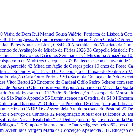
40
Visita de Dom Rui Manuel Sousa Valério, Patriarca de Lisboa à Cat
da
40
III Congresso Arquidiocesano de Iniciação à Vida Cristã
52
Abert
Rafael Peres Nunes de Lima, CSsR
20
Assembleia do Vicariato da Cari
contro de Avaliação da Missão de Férias 2026
38
Cappella Musicale Po
 Garcia
15
Envio dos Diáconos Seminaristas à Missão na Amazônia
10
bispo com os Ministros Catequistas
33
Pentecostes com a Juventude
2
para Aparecida
42
Missa em Ação de Graças pelos 19 anos de Posse Ca
nhor
21
Solene Vigília Pascal
62
Celebração da Paixão do Senhor
35
Mi
 na Fundação Casa Ouro Preto
23
Via-Sacra da Criança e do Adolescen
re Vitor Bertoli
20
Encontro do Cardeal Odilo Pedro Scherer com sem
sa de Posse no Ofício dos novos Bispos Auxiliares
65
Missa da Quarta
ário Arquidiocesano da CF 2026
28
Ordenação Episcopal de Monsenh
 de São Paulo Apóstolo
55
Luminiscence na Catedral da Sé
34
Encerr
Ordenação Diaconal
25
Ordenação Presbiteral
86
Peregrinação Jubilar
omunicação da CNBB
162
Assembleia Arquidiocesana de Pastoral
20
De
unho e Serviço da Caridade
32
Peregrinação Jubilar dos Diáconos
20
Mi
safios das Novas Realidades"
27
Dedicação da Igreja e do Altar da Pa
 Milagros’
12
Simpósio Internacional e Inter-religioso pelos 60 anos d
em-Aventurada Virgem Maria da Conceição Aparecida
38
Dedicação da