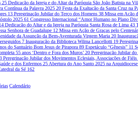
5
25
Dedicação da Igreja e do Altar da Paróquia São João Batista na Vi
ra Contínua da Palavra 2025
20
Festa da Exaltação da Santa Cruz na 
ores
13
Peregrinação Jubilar do Terço dos Homens
38
Missa em Ação d
óstolo 2025
61
Congresso Internacional “Amor Humano no Plano Di
14
Dedicação do Altar e da Igreja na Paróquia Santa Rosa de Lima
43
ssa Senhora de Guadalupe
12
Missa em Ação de Graças pelo Centenár
lenidade da Assunção da Bem-Aventurada Virgem Maria
20
Inauguraçã
Perseguidos
7
Inauguração da Biblioteca Wilma Lancellotti
19
Peregrina
nos do Santuário Bom Jesus de Pirapora
89
Espetáculo “Gênesis”
11
S
ompleta 55 anos ‘Dentro e Fora dos Muros’
20
Peregrinação Jubilar 
3
Peregrinação Jubilar dos Movimentos Eclesiais, Associações de Fié
a Saúde e dos Enfermos
25
Abertura do Ano Santo 2025 na Arquidioces
atedral da Sé
162
órias
Calendário