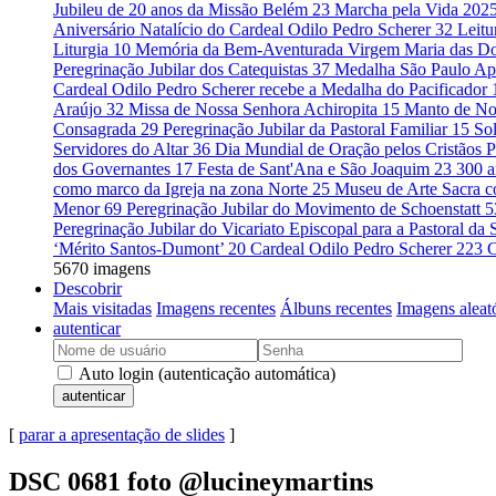
Jubileu de 20 anos da Missão Belém
23
Marcha pela Vida 202
Aniversário Natalício do Cardeal Odilo Pedro Scherer
32
Leitu
Liturgia
10
Memória da Bem-Aventurada Virgem Maria das D
Peregrinação Jubilar dos Catequistas
37
Medalha São Paulo Ap
Cardeal Odilo Pedro Scherer recebe a Medalha do Pacificador
Araújo
32
Missa de Nossa Senhora Achiropita
15
Manto de No
Consagrada
29
Peregrinação Jubilar da Pastoral Familiar
15
So
Servidores do Altar
36
Dia Mundial de Oração pelos Cristãos 
dos Governantes
17
Festa de Sant'Ana e São Joaquim
23
300 a
como marco da Igreja na zona Norte
25
Museu de Arte Sacra c
Menor
69
Peregrinação Jubilar do Movimento de Schoenstatt
5
Peregrinação Jubilar do Vicariato Episcopal para a Pastoral d
‘Mérito Santos-Dumont’
20
Cardeal Odilo Pedro Scherer
223
C
5670 imagens
Descobrir
Mais visitadas
Imagens recentes
Álbuns recentes
Imagens aleat
autenticar
Auto login (autenticação automática)
autenticar
[
parar a apresentação de slides
]
DSC 0681 foto @lucineymartins