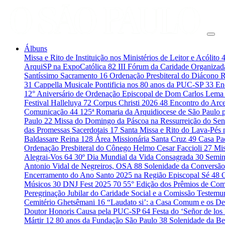
Álbuns
Missa e Rito de Instituição nos Ministérios de Leitor e Acólito
ArquiSP na ExpoCatólica
82
III Fórum da Caridade Organiza
Santíssimo Sacramento
16
Ordenação Presbiteral do Diácono 
31
Cappella Musicale Pontificia nos 80 anos da PUC-SP
33
En
12° Aniversário de Ordenação Episcopal de Dom Carlos Lema
Festival Halleluya
72
Corpus Christi 2026
48
Encontro do Arce
Comunicação
44
125ª Romaria da Arquidiocese de São Paulo 
Paulo
22
Missa do Domingo da Páscoa na Ressurreição do Se
das Promessas Sacerdotais
17
Santa Missa e Rito do Lava-Pés
Baldassare Reina
128
Área Missionária Santa Cruz
49
Casa Pad
Ordenação Presbiteral do Cônego Helmo Cesar Faccioli
27
Mis
Alegrai-Vos
64
30º Dia Mundial da Vida Consagrada
30
Semin
Antonio Vidal de Negreiros, OSA
88
Solenidade da Conversão
Encerramento do Ano Santo 2025 na Região Episcopal Sé
48
Músicos
30
DNJ Fest 2025
70
55° Edição dos Prêmios de C
Peregrinação Jubilar do Caridade Social e a Comissão Testem
Cemitério Ghetsêmani
16
“Laudato si’: a Casa Comum e os De
Doutor Honoris Causa pela PUC-SP
64
Festa do ‘Señor de los
Mártir
12
80 anos da Fundação São Paulo
38
Solenidade da B