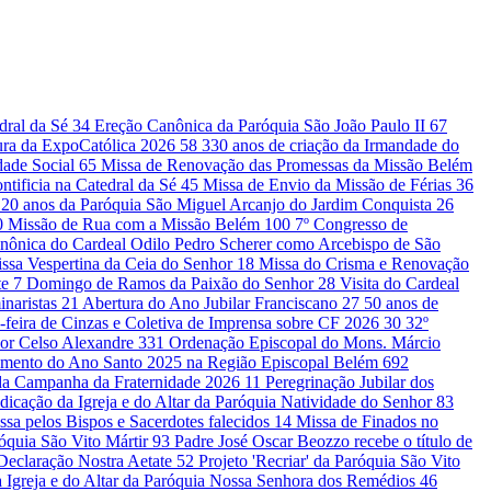
edral da Sé
34
Ereção Canônica da Paróquia São João Paulo II
67
ura da ExpoCatólica 2026
58
330 anos de criação da Irmandade do
dade Social
65
Missa de Renovação das Promessas da Missão Belém
ntificia na Catedral da Sé
45
Missa de Envio da Missão de Férias
36
20 anos da Paróquia São Miguel Arcanjo do Jardim Conquista
26
0
Missão de Rua com a Missão Belém
100
7º Congresso de
nônica do Cardeal Odilo Pedro Scherer como Arcebispo de São
ssa Vespertina da Ceia do Senhor
18
Missa do Crisma e Renovação
te
7
Domingo de Ramos da Paixão do Senhor
28
Visita do Cardeal
inaristas
21
Abertura do Ano Jubilar Franciscano
27
50 anos de
-feira de Cinzas e Coletiva de Imprensa sobre CF 2026
30
32º
or Celso Alexandre
331
Ordenação Episcopal do Mons. Márcio
amento do Ano Santo 2025 na Região Episcopal Belém
692
 da Campanha da Fraternidade 2026
11
Peregrinação Jubilar dos
dicação da Igreja e do Altar da Paróquia Natividade do Senhor
83
ssa pelos Bispos e Sacerdotes falecidos
14
Missa de Finados no
róquia São Vito Mártir
93
Padre José Oscar Beozzo recebe o título de
a Declaração Nostra Aetate
52
Projeto 'Recriar' da Paróquia São Vito
 Igreja e do Altar da Paróquia Nossa Senhora dos Remédios
46