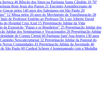
la Ipojuca
46
Bênção dos Sinos na Paróquia Santa Cândida
10
76º
Paróquia Bom Jesus dos Passos
21
Encontro Arquidiocesano de
e Graças pelos 140 anos dos Salesianos em São Paulo
20
vino”
12
Missa pelos 20 anos do Movimento da Transfiguração
28
Título de Professor Emérito ao Professor Dr. Luiz Alberto David
io do Hospital Cruz Azul
15
Peregrinação Jubilar da Vida
o da Exposição "Papas e os Brasileiros"
25
Peregrinação Jubilar dos
ção Jubilar dos Seminaristas e Vocacionados
26
Peregrinação Jubilar
olenidade de Corpus Christi
60
Paróquia Sant’Ana festeja 130 anos
do Caminho Neocatecumenal
32
Peregrinação Jubilar da Pastoral do
is e Novas Comunidades
43
Peregrinação Jubilar da Juventude
46
e de São Paulo
60
Cardeal Scherer é homenageado com a Medalha