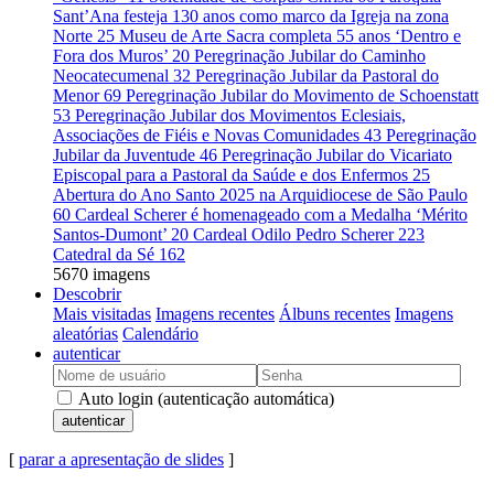
Sant’Ana festeja 130 anos como marco da Igreja na zona
Norte
25
Museu de Arte Sacra completa 55 anos ‘Dentro e
Fora dos Muros’
20
Peregrinação Jubilar do Caminho
Neocatecumenal
32
Peregrinação Jubilar da Pastoral do
Menor
69
Peregrinação Jubilar do Movimento de Schoenstatt
53
Peregrinação Jubilar dos Movimentos Eclesiais,
Associações de Fiéis e Novas Comunidades
43
Peregrinação
Jubilar da Juventude
46
Peregrinação Jubilar do Vicariato
Episcopal para a Pastoral da Saúde e dos Enfermos
25
Abertura do Ano Santo 2025 na Arquidiocese de São Paulo
60
Cardeal Scherer é homenageado com a Medalha ‘Mérito
Santos-Dumont’
20
Cardeal Odilo Pedro Scherer
223
Catedral da Sé
162
5670 imagens
Descobrir
Mais visitadas
Imagens recentes
Álbuns recentes
Imagens
aleatórias
Calendário
autenticar
Auto login (autenticação automática)
autenticar
[
parar a apresentação de slides
]