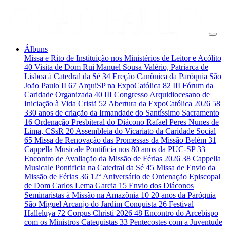
Álbuns
Missa e Rito de Instituição nos Ministérios de Leitor e Acólito
40
Visita de Dom Rui Manuel Sousa Valério, Patriarca de
Lisboa à Catedral da Sé
34
Ereção Canônica da Paróquia São
João Paulo II
67
ArquiSP na ExpoCatólica
82
III Fórum da
Caridade Organizada
40
III Congresso Arquidiocesano de
Iniciação à Vida Cristã
52
Abertura da ExpoCatólica 2026
58
330 anos de criação da Irmandade do Santíssimo Sacramento
16
Ordenação Presbiteral do Diácono Rafael Peres Nunes de
Lima, CSsR
20
Assembleia do Vicariato da Caridade Social
65
Missa de Renovação das Promessas da Missão Belém
31
Cappella Musicale Pontificia nos 80 anos da PUC-SP
33
Encontro de Avaliação da Missão de Férias 2026
38
Cappella
Musicale Pontificia na Catedral da Sé
45
Missa de Envio da
Missão de Férias
36
12° Aniversário de Ordenação Episcopal
de Dom Carlos Lema Garcia
15
Envio dos Diáconos
Seminaristas à Missão na Amazônia
10
20 anos da Paróquia
São Miguel Arcanjo do Jardim Conquista
26
Festival
Halleluya
72
Corpus Christi 2026
48
Encontro do Arcebispo
com os Ministros Catequistas
33
Pentecostes com a Juventude