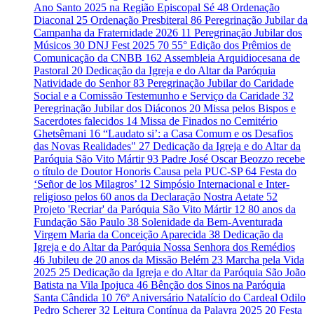
Ano Santo 2025 na Região Episcopal Sé
48
Ordenação
Diaconal
25
Ordenação Presbiteral
86
Peregrinação Jubilar da
Campanha da Fraternidade 2026
11
Peregrinação Jubilar dos
Músicos
30
DNJ Fest 2025
70
55° Edição dos Prêmios de
Comunicação da CNBB
162
Assembleia Arquidiocesana de
Pastoral
20
Dedicação da Igreja e do Altar da Paróquia
Natividade do Senhor
83
Peregrinação Jubilar do Caridade
Social e a Comissão Testemunho e Serviço da Caridade
32
Peregrinação Jubilar dos Diáconos
20
Missa pelos Bispos e
Sacerdotes falecidos
14
Missa de Finados no Cemitério
Ghetsêmani
16
“Laudato si’: a Casa Comum e os Desafios
das Novas Realidades"
27
Dedicação da Igreja e do Altar da
Paróquia São Vito Mártir
93
Padre José Oscar Beozzo recebe
o título de Doutor Honoris Causa pela PUC-SP
64
Festa do
‘Señor de los Milagros’
12
Simpósio Internacional e Inter-
religioso pelos 60 anos da Declaração Nostra Aetate
52
Projeto 'Recriar' da Paróquia São Vito Mártir
12
80 anos da
Fundação São Paulo
38
Solenidade da Bem-Aventurada
Virgem Maria da Conceição Aparecida
38
Dedicação da
Igreja e do Altar da Paróquia Nossa Senhora dos Remédios
46
Jubileu de 20 anos da Missão Belém
23
Marcha pela Vida
2025
25
Dedicação da Igreja e do Altar da Paróquia São João
Batista na Vila Ipojuca
46
Bênção dos Sinos na Paróquia
Santa Cândida
10
76º Aniversário Natalício do Cardeal Odilo
Pedro Scherer
32
Leitura Contínua da Palavra 2025
20
Festa