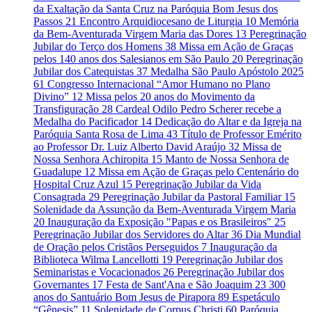
da Exaltação da Santa Cruz na Paróquia Bom Jesus dos
Passos
21
Encontro Arquidiocesano de Liturgia
10
Memória
da Bem-Aventurada Virgem Maria das Dores
13
Peregrinação
Jubilar do Terço dos Homens
38
Missa em Ação de Graças
pelos 140 anos dos Salesianos em São Paulo
20
Peregrinação
Jubilar dos Catequistas
37
Medalha São Paulo Apóstolo 2025
61
Congresso Internacional “Amor Humano no Plano
Divino”
12
Missa pelos 20 anos do Movimento da
Transfiguração
28
Cardeal Odilo Pedro Scherer recebe a
Medalha do Pacificador
14
Dedicação do Altar e da Igreja na
Paróquia Santa Rosa de Lima
43
Título de Professor Emérito
ao Professor Dr. Luiz Alberto David Araújo
32
Missa de
Nossa Senhora Achiropita
15
Manto de Nossa Senhora de
Guadalupe
12
Missa em Ação de Graças pelo Centenário do
Hospital Cruz Azul
15
Peregrinação Jubilar da Vida
Consagrada
29
Peregrinação Jubilar da Pastoral Familiar
15
Solenidade da Assunção da Bem-Aventurada Virgem Maria
20
Inauguração da Exposição "Papas e os Brasileiros"
25
Peregrinação Jubilar dos Servidores do Altar
36
Dia Mundial
de Oração pelos Cristãos Perseguidos
7
Inauguração da
Biblioteca Wilma Lancellotti
19
Peregrinação Jubilar dos
Seminaristas e Vocacionados
26
Peregrinação Jubilar dos
Governantes
17
Festa de Sant'Ana e São Joaquim
23
300
anos do Santuário Bom Jesus de Pirapora
89
Espetáculo
“Gênesis”
11
Solenidade de Corpus Christi
60
Paróquia