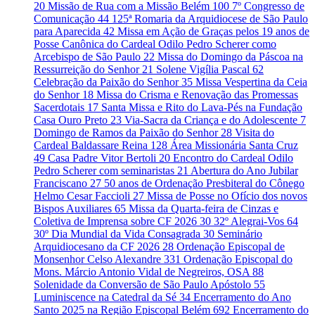
20
Missão de Rua com a Missão Belém
100
7º Congresso de
Comunicação
44
125ª Romaria da Arquidiocese de São Paulo
para Aparecida
42
Missa em Ação de Graças pelos 19 anos de
Posse Canônica do Cardeal Odilo Pedro Scherer como
Arcebispo de São Paulo
22
Missa do Domingo da Páscoa na
Ressurreição do Senhor
21
Solene Vigília Pascal
62
Celebração da Paixão do Senhor
35
Missa Vespertina da Ceia
do Senhor
18
Missa do Crisma e Renovação das Promessas
Sacerdotais
17
Santa Missa e Rito do Lava-Pés na Fundação
Casa Ouro Preto
23
Via-Sacra da Criança e do Adolescente
7
Domingo de Ramos da Paixão do Senhor
28
Visita do
Cardeal Baldassare Reina
128
Área Missionária Santa Cruz
49
Casa Padre Vitor Bertoli
20
Encontro do Cardeal Odilo
Pedro Scherer com seminaristas
21
Abertura do Ano Jubilar
Franciscano
27
50 anos de Ordenação Presbiteral do Cônego
Helmo Cesar Faccioli
27
Missa de Posse no Ofício dos novos
Bispos Auxiliares
65
Missa da Quarta-feira de Cinzas e
Coletiva de Imprensa sobre CF 2026
30
32º Alegrai-Vos
64
30º Dia Mundial da Vida Consagrada
30
Seminário
Arquidiocesano da CF 2026
28
Ordenação Episcopal de
Monsenhor Celso Alexandre
331
Ordenação Episcopal do
Mons. Márcio Antonio Vidal de Negreiros, OSA
88
Solenidade da Conversão de São Paulo Apóstolo
55
Luminiscence na Catedral da Sé
34
Encerramento do Ano
Santo 2025 na Região Episcopal Belém
692
Encerramento do