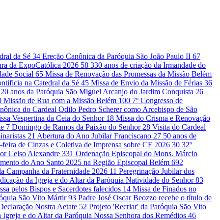
edral da Sé
34
Ereção Canônica da Paróquia São João Paulo II
67
ura da ExpoCatólica 2026
58
330 anos de criação da Irmandade do
dade Social
65
Missa de Renovação das Promessas da Missão Belém
ntificia na Catedral da Sé
45
Missa de Envio da Missão de Férias
36
20 anos da Paróquia São Miguel Arcanjo do Jardim Conquista
26
0
Missão de Rua com a Missão Belém
100
7º Congresso de
nônica do Cardeal Odilo Pedro Scherer como Arcebispo de São
ssa Vespertina da Ceia do Senhor
18
Missa do Crisma e Renovação
te
7
Domingo de Ramos da Paixão do Senhor
28
Visita do Cardeal
inaristas
21
Abertura do Ano Jubilar Franciscano
27
50 anos de
-feira de Cinzas e Coletiva de Imprensa sobre CF 2026
30
32º
or Celso Alexandre
331
Ordenação Episcopal do Mons. Márcio
amento do Ano Santo 2025 na Região Episcopal Belém
692
 da Campanha da Fraternidade 2026
11
Peregrinação Jubilar dos
dicação da Igreja e do Altar da Paróquia Natividade do Senhor
83
ssa pelos Bispos e Sacerdotes falecidos
14
Missa de Finados no
róquia São Vito Mártir
93
Padre José Oscar Beozzo recebe o título de
a Declaração Nostra Aetate
52
Projeto 'Recriar' da Paróquia São Vito
 Igreja e do Altar da Paróquia Nossa Senhora dos Remédios
46