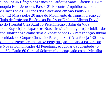
la Ipojuca
46
Bênção dos Sinos na Paróquia Santa Cândida
10
76º
Paróquia Bom Jesus dos Passos
21
Encontro Arquidiocesano de
e Graças pelos 140 anos dos Salesianos em São Paulo
20
vino”
12
Missa pelos 20 anos do Movimento da Transfiguração
28
Título de Professor Emérito ao Professor Dr. Luiz Alberto David
io do Hospital Cruz Azul
15
Peregrinação Jubilar da Vida
o da Exposição "Papas e os Brasileiros"
25
Peregrinação Jubilar dos
ção Jubilar dos Seminaristas e Vocacionados
26
Peregrinação Jubilar
olenidade de Corpus Christi
60
Paróquia Sant’Ana festeja 130 anos
do Caminho Neocatecumenal
32
Peregrinação Jubilar da Pastoral do
is e Novas Comunidades
43
Peregrinação Jubilar da Juventude
46
e de São Paulo
60
Cardeal Scherer é homenageado com a Medalha