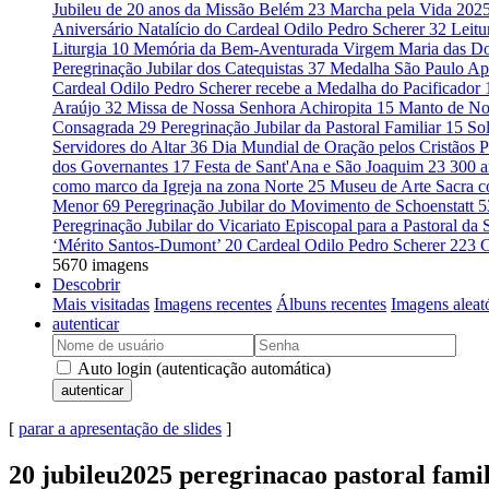
Jubileu de 20 anos da Missão Belém
23
Marcha pela Vida 202
Aniversário Natalício do Cardeal Odilo Pedro Scherer
32
Leitu
Liturgia
10
Memória da Bem-Aventurada Virgem Maria das D
Peregrinação Jubilar dos Catequistas
37
Medalha São Paulo Ap
Cardeal Odilo Pedro Scherer recebe a Medalha do Pacificador
Araújo
32
Missa de Nossa Senhora Achiropita
15
Manto de No
Consagrada
29
Peregrinação Jubilar da Pastoral Familiar
15
So
Servidores do Altar
36
Dia Mundial de Oração pelos Cristãos 
dos Governantes
17
Festa de Sant'Ana e São Joaquim
23
300 a
como marco da Igreja na zona Norte
25
Museu de Arte Sacra c
Menor
69
Peregrinação Jubilar do Movimento de Schoenstatt
5
Peregrinação Jubilar do Vicariato Episcopal para a Pastoral d
‘Mérito Santos-Dumont’
20
Cardeal Odilo Pedro Scherer
223
C
5670 imagens
Descobrir
Mais visitadas
Imagens recentes
Álbuns recentes
Imagens aleat
autenticar
Auto login (autenticação automática)
autenticar
[
parar a apresentação de slides
]
20 jubileu2025 peregrinacao pastoral fami