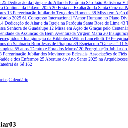
5
25
Dedicação da Igreja e do Altar da Paróquia São João Batista na Vi
ra Contínua da Palavra 2025
20
Festa da Exaltação da Santa Cruz na 
ores
13
Peregrinação Jubilar do Terço dos Homens
38
Missa em Ação d
óstolo 2025
61
Congresso Internacional “Amor Humano no Plano Di
14
Dedicação do Altar e da Igreja na Paróquia Santa Rosa de Lima
43
ssa Senhora de Guadalupe
12
Missa em Ação de Graças pelo Centenár
lenidade da Assunção da Bem-Aventurada Virgem Maria
20
Inauguraçã
Perseguidos
7
Inauguração da Biblioteca Wilma Lancellotti
19
Peregrina
nos do Santuário Bom Jesus de Pirapora
89
Espetáculo “Gênesis”
11
S
ompleta 55 anos ‘Dentro e Fora dos Muros’
20
Peregrinação Jubilar 
3
Peregrinação Jubilar dos Movimentos Eclesiais, Associações de Fié
a Saúde e dos Enfermos
25
Abertura do Ano Santo 2025 na Arquidioces
atedral da Sé
162
órias
Calendário
liar03