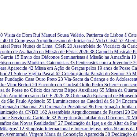
40
Visita de Dom Rui Manuel Sousa Valério, Patriarca de Lisboa à Cat
da
40
III Congresso Arquidiocesano de Iniciação à Vida Cristã
52
Abert
Rafael Peres Nunes de Lima, CSsR
20
Assembleia do Vicariato da Cari
contro de Avaliação da Missão de Férias 2026
38
Cappella Musicale Po
 Garcia
15
Envio dos Diáconos Seminaristas à Missão na Amazônia
10
bispo com os Ministros Catequistas
33
Pentecostes com a Juventude
2
para Aparecida
42
Missa em Ação de Graças pelos 19 anos de Posse Ca
nhor
21
Solene Vigília Pascal
62
Celebração da Paixão do Senhor
35
Mi
 na Fundação Casa Ouro Preto
23
Via-Sacra da Criança e do Adolescen
re Vitor Bertoli
20
Encontro do Cardeal Odilo Pedro Scherer com sem
sa de Posse no Ofício dos novos Bispos Auxiliares
65
Missa da Quarta
ário Arquidiocesano da CF 2026
28
Ordenação Episcopal de Monsenh
 de São Paulo Apóstolo
55
Luminiscence na Catedral da Sé
34
Encerr
Ordenação Diaconal
25
Ordenação Presbiteral
86
Peregrinação Jubilar
omunicação da CNBB
162
Assembleia Arquidiocesana de Pastoral
20
De
unho e Serviço da Caridade
32
Peregrinação Jubilar dos Diáconos
20
Mi
safios das Novas Realidades"
27
Dedicação da Igreja e do Altar da Pa
 Milagros’
12
Simpósio Internacional e Inter-religioso pelos 60 anos d
em-Aventurada Virgem Maria da Conceição Aparecida
38
Dedicação da