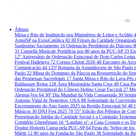
Álbuns
Missa e Rito de Instituição nos Ministérios de Leitor e Acólito
ArquiSP na ExpoCatólica
82
III Fórum da Caridade Organiza
Santíssimo Sacramento
16
Ordenação Presbiteral do Diácono 
31
Cappella Musicale Pontificia nos 80 anos da PUC-SP
33
En
12° Aniversário de Ordenação Episcopal de Dom Carlos Lema
Festival Halleluya
72
Corpus Christi 2026
48
Encontro do Arce
Comunicação
44
125ª Romaria da Arquidiocese de São Paulo 
Paulo
22
Missa do Domingo da Páscoa na Ressurreição do Se
das Promessas Sacerdotais
17
Santa Missa e Rito do Lava-Pés
Baldassare Reina
128
Área Missionária Santa Cruz
49
Casa Pad
Ordenação Presbiteral do Cônego Helmo Cesar Faccioli
27
Mis
Alegrai-Vos
64
30º Dia Mundial da Vida Consagrada
30
Semin
Antonio Vidal de Negreiros, OSA
88
Solenidade da Conversão
Encerramento do Ano Santo 2025 na Região Episcopal Sé
48
Músicos
30
DNJ Fest 2025
70
55° Edição dos Prêmios de C
Peregrinação Jubilar do Caridade Social e a Comissão Testem
Cemitério Ghetsêmani
16
“Laudato si’: a Casa Comum e os De
Doutor Honoris Causa pela PUC-SP
64
Festa do ‘Señor de los
Mártir
12
80 anos da Fundação São Paulo
38
Solenidade da B