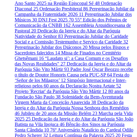
Ano Santo 2025 na Região Episcopal Sé
48
Ordenação
Diaconal
25
Ordenação Presbiteral
86
Peregrinação Jubilar da
Campanha da Fraternidade 2026
11
Peregrinação Jubilar dos
Músicos
30
DNJ Fest 2025
70
55° Edição dos Prêmios de
Comunicação da CNBB
162
Assembleia Arquidiocesana de
Pastoral
20
Dedicação da Igreja e do Altar da Paróquia
Natividade do Senhor
83
Peregrinação Jubilar do Caridade
Social e a Comissão Testemunho e Serviço da Caridade
32
Peregrinação Jubilar dos Diáconos
20
Missa pelos Bispos e
Sacerdotes falecidos
14
Missa de Finados no Cemitério
Ghetsêmani
16
“Laudato si’: a Casa Comum e os Desafios
das Novas Realidades"
27
Dedicação da Igreja e do Altar da
Paróquia São Vito Mártir
93
Padre José Oscar Beozzo recebe
o título de Doutor Honoris Causa pela PUC-SP
64
Festa do
‘Señor de los Milagros’
12
Simpósio Internacional e Inter-
religioso pelos 60 anos da Declaração Nostra Aetate
52
Projeto 'Recriar' da Paróquia São Vito Mártir
12
80 anos da
Fundação São Paulo
38
Solenidade da Bem-Aventurada
Virgem Maria da Conceição Aparecida
38
Dedicação da
Igreja e do Altar da Paróquia Nossa Senhora dos Remédios
46
Jubileu de 20 anos da Missão Belém
23
Marcha pela Vida
2025
25
Dedicação da Igreja e do Altar da Paróquia São João
Batista na Vila Ipojuca
46
Bênção dos Sinos na Paróquia
Santa Cândida
10
76º Aniversário Natalício do Cardeal Odilo
Pedro Scherer
32
Leitura Contínua da Palavra 2025
20
Festa