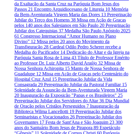
da Exaltação da Santa Cruz na Paróquia Bom Jesus dos
Passos
21
Encontro Arquidiocesano de Liturgia
10
Memória
da Bem-Aventurada Virgem Maria das Dores
13
Peregrinação
Jubilar do Terço dos Homens
38
Missa em Ação de Graças
pelos 140 anos dos Salesianos em São Paulo
20
Peregrinação
Jubilar dos Catequistas
37
Medalha São Paulo Apóstolo 2025
61
Congresso Internacional “Amor Humano no Plano
Divino”
12
Missa pelos 20 anos do Movimento da
Transfiguração
28
Cardeal Odilo Pedro Scherer recebe a
Medalha do Pacificador
14
Dedicação do Altar e da Igreja na
Paróquia Santa Rosa de Lima
43
Título de Professor Emérito
ao Professor Dr. Luiz Alberto David Araújo
32
Missa de
Nossa Senhora Achiropita
15
Manto de Nossa Senhora de
Guadalupe
12
Missa em Ação de Graças pelo Centenário do
Hospital Cruz Azul
15
Peregrinação Jubilar da Vida
Consagrada
29
Peregrinação Jubilar da Pastoral Familiar
15
Solenidade da Assunção da Bem-Aventurada Virgem Maria
20
Inauguração da Exposição "Papas e os Brasileiros"
25
Peregrinação Jubilar dos Servidores do Altar
36
Dia Mundial
de Oração pelos Cristãos Perseguidos
7
Inauguração da
Biblioteca Wilma Lancellotti
19
Peregrinação Jubilar dos
Seminaristas e Vocacionados
26
Peregrinação Jubilar dos
Governantes
17
Festa de Sant'Ana e São Joaquim
23
300
anos do Santuário Bom Jesus de Pirapora
89
Espetáculo
“Gênesis”
11
Solenidade de Corpus Christi
60
Paróquia