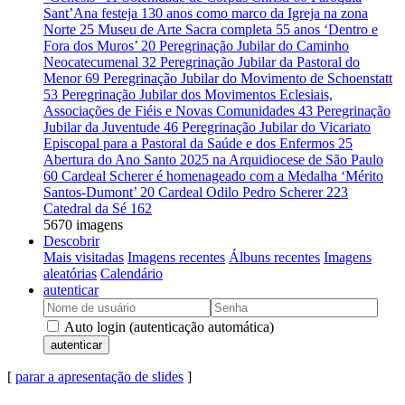
Sant’Ana festeja 130 anos como marco da Igreja na zona
Norte
25
Museu de Arte Sacra completa 55 anos ‘Dentro e
Fora dos Muros’
20
Peregrinação Jubilar do Caminho
Neocatecumenal
32
Peregrinação Jubilar da Pastoral do
Menor
69
Peregrinação Jubilar do Movimento de Schoenstatt
53
Peregrinação Jubilar dos Movimentos Eclesiais,
Associações de Fiéis e Novas Comunidades
43
Peregrinação
Jubilar da Juventude
46
Peregrinação Jubilar do Vicariato
Episcopal para a Pastoral da Saúde e dos Enfermos
25
Abertura do Ano Santo 2025 na Arquidiocese de São Paulo
60
Cardeal Scherer é homenageado com a Medalha ‘Mérito
Santos-Dumont’
20
Cardeal Odilo Pedro Scherer
223
Catedral da Sé
162
5670 imagens
Descobrir
Mais visitadas
Imagens recentes
Álbuns recentes
Imagens
aleatórias
Calendário
autenticar
Auto login (autenticação automática)
autenticar
[
parar a apresentação de slides
]