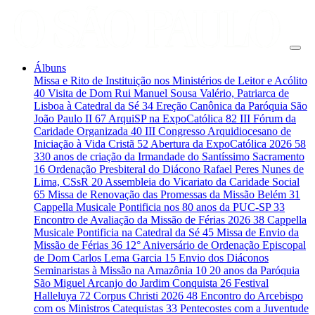
Álbuns
Missa e Rito de Instituição nos Ministérios de Leitor e Acólito
40
Visita de Dom Rui Manuel Sousa Valério, Patriarca de
Lisboa à Catedral da Sé
34
Ereção Canônica da Paróquia São
João Paulo II
67
ArquiSP na ExpoCatólica
82
III Fórum da
Caridade Organizada
40
III Congresso Arquidiocesano de
Iniciação à Vida Cristã
52
Abertura da ExpoCatólica 2026
58
330 anos de criação da Irmandade do Santíssimo Sacramento
16
Ordenação Presbiteral do Diácono Rafael Peres Nunes de
Lima, CSsR
20
Assembleia do Vicariato da Caridade Social
65
Missa de Renovação das Promessas da Missão Belém
31
Cappella Musicale Pontificia nos 80 anos da PUC-SP
33
Encontro de Avaliação da Missão de Férias 2026
38
Cappella
Musicale Pontificia na Catedral da Sé
45
Missa de Envio da
Missão de Férias
36
12° Aniversário de Ordenação Episcopal
de Dom Carlos Lema Garcia
15
Envio dos Diáconos
Seminaristas à Missão na Amazônia
10
20 anos da Paróquia
São Miguel Arcanjo do Jardim Conquista
26
Festival
Halleluya
72
Corpus Christi 2026
48
Encontro do Arcebispo
com os Ministros Catequistas
33
Pentecostes com a Juventude