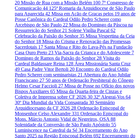
20
Missão de Rua com a Missão Belém
100
7º Congresso de
Comunicação
44
125ª Romaria da Arquidiocese de São Paulo
para Aparecida
42
Missa em Ação de Graças pelos 19 anos de
Posse Canônica do Cardeal Odilo Pedro Scherer como
Arcebispo de São Paulo
22
Missa do Domingo da Páscoa na
Ressurreição do Senhor
21
Solene Vigília Pascal
62
Celebração da Paixão do Senhor
35
Missa Vespertina da Ceia
do Senhor
18
Missa do Crisma e Renovação das Promessas
Sacerdotais
17
Santa Missa e Rito do Lava-Pés na Fundação
Casa Ouro Preto
23
Via-Sacra da Criança e do Adolescente
7
Domingo de Ramos da Paixão do Senhor
28
Visita do
Cardeal Baldassare Reina
128
Área Missionária Santa Cruz
49
Casa Padre Vitor Bertoli
20
Encontro do Cardeal Odilo
Pedro Scherer com seminaristas
21
Abertura do Ano Jubilar
Franciscano
27
50 anos de Ordenação Presbiteral do Cônego
Helmo Cesar Faccioli
27
Missa de Posse no Ofício dos novos
Bispos Auxiliares
65
Missa da Quarta-feira de Cinzas e
Coletiva de Imprensa sobre CF 2026
30
32º Alegrai-Vos
64
30º Dia Mundial da Vida Consagrada
30
Seminário
Arquidiocesano da CF 2026
28
Ordenação Episcopal de
Monsenhor Celso Alexandre
331
Ordenação Episcopal do
Mons. Márcio Antonio Vidal de Negreiros, OSA
88
Solenidade da Conversão de São Paulo Apóstolo
55
Luminiscence na Catedral da Sé
34
Encerramento do Ano
Santo 2025 na Região Episcopal Belém
692
Encerramento do