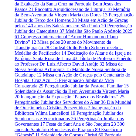
da Exaltação da Santa Cruz na Paróquia Bom Jesus dos
Passos
21
Encontro Arquidiocesano de Liturgia
10
Memória
da Bem-Aventurada Virgem Maria das Dores
13
Peregrinação
Jubilar do Terço dos Homens
38
Missa em Ação de Graças
pelos 140 anos dos Salesianos em São Paulo
20
Peregrinação
Jubilar dos Catequistas
37
Medalha São Paulo Apóstolo 2025
61
Congresso Internacional “Amor Humano no Plano
Divino”
12
Missa pelos 20 anos do Movimento da
Transfiguração
28
Cardeal Odilo Pedro Scherer recebe a
Medalha do Pacificador
14
Dedicação do Altar e da Igreja na
Paróquia Santa Rosa de Lima
43
Título de Professor Emérito
ao Professor Dr. Luiz Alberto David Araújo
32
Missa de
Nossa Senhora Achiropita
15
Manto de Nossa Senhora de
Guadalupe
12
Missa em Ação de Graças pelo Centenário do
Hospital Cruz Azul
15
Peregrinação Jubilar da Vida
Consagrada
29
Peregrinação Jubilar da Pastoral Familiar
15
Solenidade da Assunção da Bem-Aventurada Virgem Maria
20
Inauguração da Exposição "Papas e os Brasileiros"
25
Peregrinação Jubilar dos Servidores do Altar
36
Dia Mundial
de Oração pelos Cristãos Perseguidos
7
Inauguração da
Biblioteca Wilma Lancellotti
19
Peregrinação Jubilar dos
Seminaristas e Vocacionados
26
Peregrinação Jubilar dos
Governantes
17
Festa de Sant'Ana e São Joaquim
23
300
anos do Santuário Bom Jesus de Pirapora
89
Espetáculo
“Gênesis”
11
Solenidade de Corpus Christi
60
Paróquia