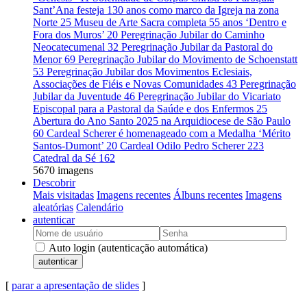
Sant’Ana festeja 130 anos como marco da Igreja na zona
Norte
25
Museu de Arte Sacra completa 55 anos ‘Dentro e
Fora dos Muros’
20
Peregrinação Jubilar do Caminho
Neocatecumenal
32
Peregrinação Jubilar da Pastoral do
Menor
69
Peregrinação Jubilar do Movimento de Schoenstatt
53
Peregrinação Jubilar dos Movimentos Eclesiais,
Associações de Fiéis e Novas Comunidades
43
Peregrinação
Jubilar da Juventude
46
Peregrinação Jubilar do Vicariato
Episcopal para a Pastoral da Saúde e dos Enfermos
25
Abertura do Ano Santo 2025 na Arquidiocese de São Paulo
60
Cardeal Scherer é homenageado com a Medalha ‘Mérito
Santos-Dumont’
20
Cardeal Odilo Pedro Scherer
223
Catedral da Sé
162
5670 imagens
Descobrir
Mais visitadas
Imagens recentes
Álbuns recentes
Imagens
aleatórias
Calendário
autenticar
Auto login (autenticação automática)
autenticar
[
parar a apresentação de slides
]