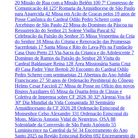
20
Missão de Rua com a Missão Belém
100
7º Congresso de
Comunicação
44
125ª Romaria da Arquidiocese de São Paulo
para Aparecida
42
Missa em Ação de Graças pelos 19 anos de
Posse Canônica do Cardeal Odilo Pedro Scherer como
Arcebispo de São Paulo
22
Missa do Domingo da Páscoa na
Ressurreição do Senhor
21
Solene Vigília Pascal
62
Celebração da Paixão do Senhor
35
Missa Vespertina da Ceia
do Senhor
18
Missa do Crisma e Renovação das Promessas
Sacerdotais
17
Santa Missa e Rito do Lava-Pés na Fundação
Casa Ouro Preto
23
Via-Sacra da Criança e do Adolescente
7
Domingo de Ramos da Paixão do Senhor
28
Visita do
Cardeal Baldassare Reina
128
Área Missionária Santa Cruz
49
Casa Padre Vitor Bertoli
20
Encontro do Cardeal Odilo
Pedro Scherer com seminaristas
21
Abertura do Ano Jubilar
Franciscano
27
50 anos de Ordenação Presbiteral do Cônego
Helmo Cesar Faccioli
27
Missa de Posse no Ofício dos novos
Bispos Auxiliares
65
Missa da Quarta-feira de Cinzas e
Coletiva de Imprensa sobre CF 2026
30
32º Alegrai-Vos
64
30º Dia Mundial da Vida Consagrada
30
Seminário
Arquidiocesano da CF 2026
28
Ordenação Episcopal de
Monsenhor Celso Alexandre
331
Ordenação Episcopal do
Mons. Márcio Antonio Vidal de Negreiros, OSA
88
Solenidade da Conversão de São Paulo Apóstolo
55
Luminiscence na Catedral da Sé
34
Encerramento do Ano
Santo 2025 na Região Episcopal Belém
692
Encerramento do