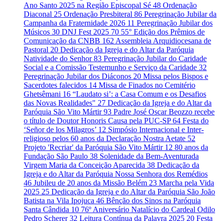
Ano Santo 2025 na Região Episcopal Sé
48
Ordenação
Diaconal
25
Ordenação Presbiteral
86
Peregrinação Jubilar da
Campanha da Fraternidade 2026
11
Peregrinação Jubilar dos
Músicos
30
DNJ Fest 2025
70
55° Edição dos Prêmios de
Comunicação da CNBB
162
Assembleia Arquidiocesana de
Pastoral
20
Dedicação da Igreja e do Altar da Paróquia
Natividade do Senhor
83
Peregrinação Jubilar do Caridade
Social e a Comissão Testemunho e Serviço da Caridade
32
Peregrinação Jubilar dos Diáconos
20
Missa pelos Bispos e
Sacerdotes falecidos
14
Missa de Finados no Cemitério
Ghetsêmani
16
“Laudato si’: a Casa Comum e os Desafios
das Novas Realidades"
27
Dedicação da Igreja e do Altar da
Paróquia São Vito Mártir
93
Padre José Oscar Beozzo recebe
o título de Doutor Honoris Causa pela PUC-SP
64
Festa do
‘Señor de los Milagros’
12
Simpósio Internacional e Inter-
religioso pelos 60 anos da Declaração Nostra Aetate
52
Projeto 'Recriar' da Paróquia São Vito Mártir
12
80 anos da
Fundação São Paulo
38
Solenidade da Bem-Aventurada
Virgem Maria da Conceição Aparecida
38
Dedicação da
Igreja e do Altar da Paróquia Nossa Senhora dos Remédios
46
Jubileu de 20 anos da Missão Belém
23
Marcha pela Vida
2025
25
Dedicação da Igreja e do Altar da Paróquia São João
Batista na Vila Ipojuca
46
Bênção dos Sinos na Paróquia
Santa Cândida
10
76º Aniversário Natalício do Cardeal Odilo
Pedro Scherer
32
Leitura Contínua da Palavra 2025
20
Festa