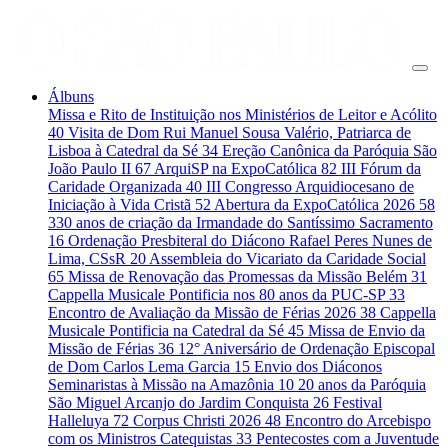
Álbuns
Missa e Rito de Instituição nos Ministérios de Leitor e Acólito
40
Visita de Dom Rui Manuel Sousa Valério, Patriarca de
Lisboa à Catedral da Sé
34
Ereção Canônica da Paróquia São
João Paulo II
67
ArquiSP na ExpoCatólica
82
III Fórum da
Caridade Organizada
40
III Congresso Arquidiocesano de
Iniciação à Vida Cristã
52
Abertura da ExpoCatólica 2026
58
330 anos de criação da Irmandade do Santíssimo Sacramento
16
Ordenação Presbiteral do Diácono Rafael Peres Nunes de
Lima, CSsR
20
Assembleia do Vicariato da Caridade Social
65
Missa de Renovação das Promessas da Missão Belém
31
Cappella Musicale Pontificia nos 80 anos da PUC-SP
33
Encontro de Avaliação da Missão de Férias 2026
38
Cappella
Musicale Pontificia na Catedral da Sé
45
Missa de Envio da
Missão de Férias
36
12° Aniversário de Ordenação Episcopal
de Dom Carlos Lema Garcia
15
Envio dos Diáconos
Seminaristas à Missão na Amazônia
10
20 anos da Paróquia
São Miguel Arcanjo do Jardim Conquista
26
Festival
Halleluya
72
Corpus Christi 2026
48
Encontro do Arcebispo
com os Ministros Catequistas
33
Pentecostes com a Juventude